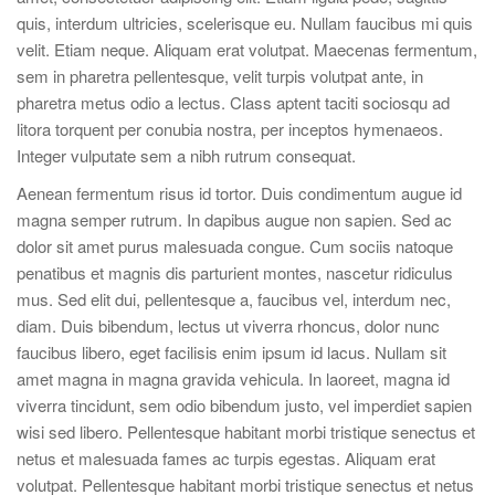
quis, interdum ultricies, scelerisque eu. Nullam faucibus mi quis
velit. Etiam neque. Aliquam erat volutpat. Maecenas fermentum,
sem in pharetra pellentesque, velit turpis volutpat ante, in
pharetra metus odio a lectus. Class aptent taciti sociosqu ad
litora torquent per conubia nostra, per inceptos hymenaeos.
Integer vulputate sem a nibh rutrum consequat.
Aenean fermentum risus id tortor. Duis condimentum augue id
magna semper rutrum. In dapibus augue non sapien. Sed ac
dolor sit amet purus malesuada congue. Cum sociis natoque
penatibus et magnis dis parturient montes, nascetur ridiculus
mus. Sed elit dui, pellentesque a, faucibus vel, interdum nec,
diam. Duis bibendum, lectus ut viverra rhoncus, dolor nunc
faucibus libero, eget facilisis enim ipsum id lacus. Nullam sit
amet magna in magna gravida vehicula. In laoreet, magna id
viverra tincidunt, sem odio bibendum justo, vel imperdiet sapien
wisi sed libero. Pellentesque habitant morbi tristique senectus et
netus et malesuada fames ac turpis egestas. Aliquam erat
volutpat. Pellentesque habitant morbi tristique senectus et netus