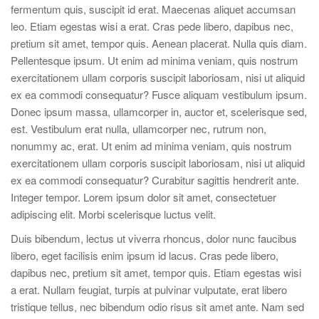
fermentum quis, suscipit id erat. Maecenas aliquet accumsan
leo. Etiam egestas wisi a erat. Cras pede libero, dapibus nec,
pretium sit amet, tempor quis. Aenean placerat. Nulla quis diam.
Pellentesque ipsum. Ut enim ad minima veniam, quis nostrum
exercitationem ullam corporis suscipit laboriosam, nisi ut aliquid
ex ea commodi consequatur? Fusce aliquam vestibulum ipsum.
Donec ipsum massa, ullamcorper in, auctor et, scelerisque sed,
est. Vestibulum erat nulla, ullamcorper nec, rutrum non,
nonummy ac, erat. Ut enim ad minima veniam, quis nostrum
exercitationem ullam corporis suscipit laboriosam, nisi ut aliquid
ex ea commodi consequatur? Curabitur sagittis hendrerit ante.
Integer tempor. Lorem ipsum dolor sit amet, consectetuer
adipiscing elit. Morbi scelerisque luctus velit.
Duis bibendum, lectus ut viverra rhoncus, dolor nunc faucibus
libero, eget facilisis enim ipsum id lacus. Cras pede libero,
dapibus nec, pretium sit amet, tempor quis. Etiam egestas wisi
a erat. Nullam feugiat, turpis at pulvinar vulputate, erat libero
tristique tellus, nec bibendum odio risus sit amet ante. Nam sed