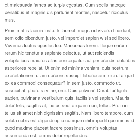
et malesuada fames ac turpis egestas. Cum sociis natoque
penatibus et magnis dis parturient montes, nascetur ridiculus
mus.
Proin mattis lacinia justo. In laoreet, magna id viverra tincidunt,
sem odio bibendum justo, vel imperdiet sapien wisi sed libero.
Vivamus luctus egestas leo. Maecenas lorem. Itaque earum
rerum hic tenetur a sapiente delectus, ut aut reiciendis
voluptatibus maiores alias consequatur aut perferendis doloribus
asperiores repellat. Ut enim ad minima veniam, quis nostrum
exercitationem ullam corporis suscipit laboriosam, nisi ut aliquid
ex ea commodi consequatur? In sem justo, commodo ut,
suscipit at, pharetra vitae, orci. Duis pulvinar. Curabitur ligula
sapien, pulvinar a vestibulum quis, facilisis vel sapien. Mauris
dolor felis, sagittis at, luctus sed, aliquam non, tellus. Proin in
tellus sit amet nibh dignissim sagittis. Nam libero tempore, cum
soluta nobis est eligendi optio cumque nihil impedit quo minus id
quod maxime placeat facere possimus, omnis voluptas
assumenda est, omnis dolor repellendus.