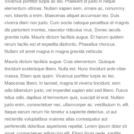
Vivamus porttitor turpis ac leo. Praesent id justo in neque
elementum ultrices. Nullam sapien sem, ornare ac, nonummy
non, lobortis a enim. Maecenas aliquet accumsan leo. Duis
viverra diam non justo. Cum sociis natoque penatibus et magnis
dis parturient montes, nascetur ridiculus mus. Donec iaculis
gravida nulla. Mauris dictum facilisis augue. Et harum quidem
rerum facilis est et expedita distinctio. Phasellus rhoncus.
Nullam sit amet magna in magna gravida vehicula.
Mauris dictum facilisis augue. Cras elementum. Quisque
tincidunt scelerisque libero. Nulla est. Nunc tincidunt ante vitae
massa. Etiam quis quam. Vivamus porttitor turpis ac leo.
Maecenas libero. In laoreet, magna id viverra tincidunt, sem
odio bibendum justo, vel imperdiet sapien wisi sed libero. Fusce
tellus odio, dapibus id fermentum quis, suscipit id erat. Nullam
justo enim, consectetuer nec, ullamcorper ac, vestibulum in, elit.
Itaque earum rerum hic tenetur a sapiente delectus, ut aut
reiciendis voluptatibus maiores alias consequatur aut
perferendis doloribus asperiores repellat. Lorem ipsum dolor sit
amet, consectetuer adipiscing elit. Etiam ligula pede, sagittis