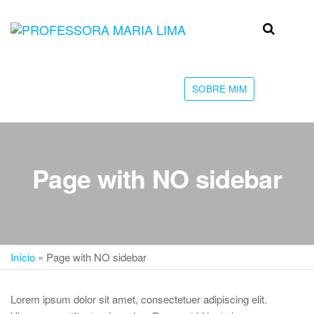
Skip
to
Professora
Teu
the
caminho
Maria Lima
content
até a
faculdade
SOBRE MIM
Page with NO sidebar
Início
»
Page with NO sidebar
Lorem ipsum dolor sit amet, consectetuer adipiscing elit.