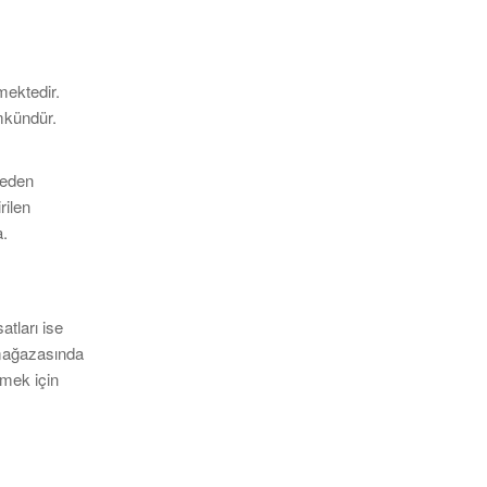
mektedir.
mkündür.
neden
rilen
a.
atları ise
 mağazasında
kmek için