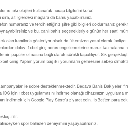
eleme teknolojileri kullanarak hesap bilgilerini korur.
 sıra, alt liglerdeki maçlara da bahis yapabilirsiniz.
fon numaranız ve tercih ettiğiniz şifre gibi bilgileri doldurmanız gerek
oynayabilirsiniz ve bu, canlı bahis seçenekleriyle günün her saati mü
tek olan kanıtlarla gösteriyor olsak da ülkemizde yasal olarak faaliyet
enlerden dolayı 1xbet giriş adres engellemelerine maruz kalmalarına 
stemin popüler olmasına bağlı olarak sürekli kapatılıyor. Sık gerçekleşti
rak 1xbet Giriş Yapamıyorum başlıklı yorumların gelmesine sebep olmakt
ı kampanyalar ile sobre desteklenmektedir. Bedava Bahis Bakiyeleri fırs
pieza iOS için 1xbet uygulamasını indirme olanağı cihazınızın uygulama
ını indirmek için Google Play Store’u ziyaret edin. 1xBet’ten para çe
.
leştirilir.
lindeyken spor bahisleri deneyimini yaşayabilirsiniz.