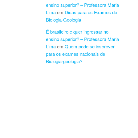
ensino superior? – Professora Maria
Lima
em
Dicas para os Exames de
Biologia-Geologia
É brasileiro e quer ingressar no
ensino superior? – Professora Maria
Lima
em
Quem pode se inscrever
para os exames nacionais de
Biologia-geologia?