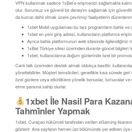
VPN kullanmak sadece 1xBet’e erişmenizi sağlamakla kalmaz,
olur. Sorunsuz ve güvenli bir deneyim sağlamak için güvenil
da kumar dahil olmak üzere çevrimiçi faaliyetlerin düzenlen
1xbet Mobil uygulaması bu tarz programların bahis ve c
1xbet en yeni giriş adresi, kullanıcıların platforma eri
Ayrıca bahis platformunun web sitesinde ilgilendiğiniz m
1xBet Türkiye sitesi üzerinden durante güncel bilgileri 
1xbet, kullanıcılarına doğum günlerinde özel bir promo
Canlı talk üzerinden destek almak oldukça basittir; kullanıcılar
yöneltebilirler. Müşteri temsilcileri, genellikle kısa sürede
özel günlere veya etkinliklere yönelik bonuslar, turnuvalar ve
etme şansına sahip olurlar.
1xbet İle Nasil Para Kazanabi̇
Tahmi̇nler Yapmak
1xbet, Curaçao hükümeti tarafından verilen eGaming lisansına 
gösterir. Ana sayfanın hemen üst bölümünde yer edinen üye o