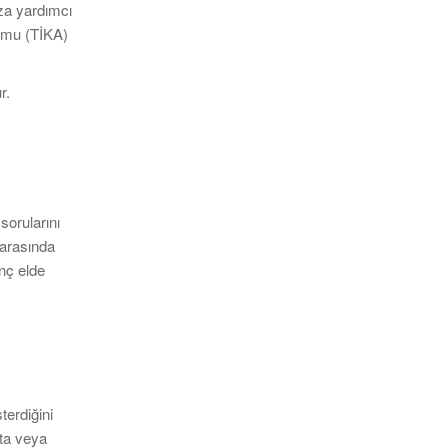
za yardımcı
rumu (TİKA)
r.
sorularını
 arasında
anç elde
terdiğini
sta veya