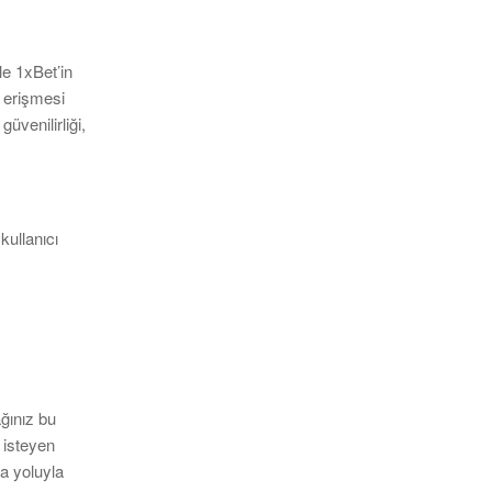
le 1xBet’in
e erişmesi
üvenilirliği,
kullanıcı
ğınız bu
 isteyen
ta yoluyla