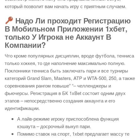
который позволит вам начать игру с приятным случаем.
Надо Ли проходит Регистрацию
В Мобильном Приложении 1хбет,
только У Игрока не Аккаунт В
Компании?
Что кроме популярных дисциплин, вроде футбола, тенниса
только хоккея, то где наполнение максимально полную.
Поклонники тенниса быть заключать пари и все турниры
категорий Grand Slam, Masters, ATP и WTA-500, 250, а также
соревнования рангом повыше” “– челленджеры и
фьючерсы. Регистрация в БК 1xBet состоит одним двух
этапов – непосредственно создания аккаунта и его
идентификации.
А лайв-режиме игроку приспособлена функция
кэшаута – досрочный выкуп пари.
Помимо ставок на спорт, 1xbet предлагает массу те