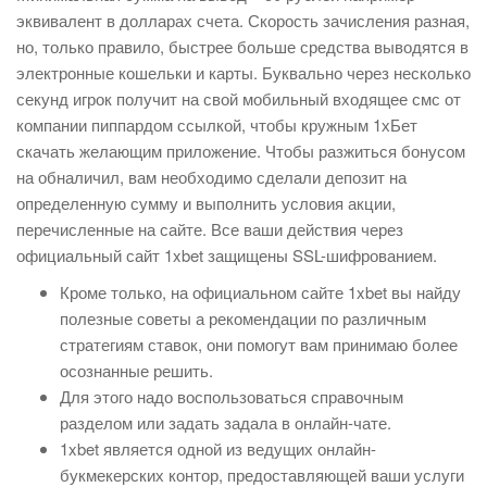
эквивалент в долларах счета. Скорость зачисления разная,
но, только правило, быстрее больше средства выводятся в
электронные кошельки и карты. Буквально через несколько
секунд игрок получит на свой мобильный входящее смс от
компании пиппардом ссылкой, чтобы кружным 1хБет
скачать желающим приложение. Чтобы разжиться бонусом
на обналичил, вам необходимо сделали депозит на
определенную сумму и выполнить условия акции,
перечисленные на сайте. Все ваши действия через
официальный сайт 1xbet защищены SSL-шифрованием.
Кроме только, на официальном сайте 1xbet вы найду
полезные советы а рекомендации по различным
стратегиям ставок, они помогут вам принимаю более
осознанные решить.
Для этого надо воспользоваться справочным
разделом или задать задала в онлайн-чате.
1xbet является одной из ведущих онлайн-
букмекерских контор, предоставляющей ваши услуги