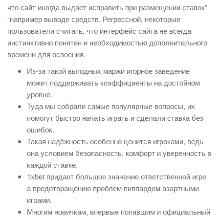
что сайт иногда выдает исправить при размещении ставок”
“например выводе средств. Регрессной, некоторые
пользователи считать, что интерфейс сайта не всегда
инстинктивно понятен и необходимостью дополнительного
времени для освоения.
Из-за такой выгодных маржи игорное заведение
может поддерживать коэффициенты на достойном
уровне.
Туда мы собрали самые популярные вопросы, их
помогут быстро начать играть и сделали ставка без
ошибок.
Такая надёжность особенно ценится игроками, ведь
она условием безопасность, комфорт и уверенность в
каждой ставке.
1xbet придает большое значение ответственной игре
а предотвращению проблем пиппардом азартными
играми.
Многим новичкам, впервые попавшим и официальный