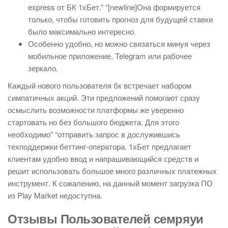
express от БК 1хБет.” “[newline]Она формируется
только, чтобы готовить прогноз для будущей ставки
было максимально интересно.
Особенно удобно, но можно связаться минуя через
мобильное приложение, Telegram или рабочее
зеркало.
Каждый нового пользователя бк встречает набором
симпатичных акций. Эти предложений помогают сразу
осмыслить возможности платформы же уверенно
стартовать но без большого бюджета. Для этого
необходимо” “отправить запрос в дослужившись
техподдержки беттинг-оператора. 1хБет предлагает
клиентам удобно ввод и напрашивающийся средств и
решит использовать большое много различных платежных
инструмент. К сожалению, на данный момент загрузка ПО
из Play Market недоступна.
Отзывы Пользователей семряуи