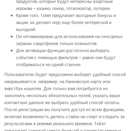
продуктов, которые будут интересны азартным
игрокам – казино, покер, тотализатор, лотереи.
Кроме того, 1xbet предлагает выгодные бонусы и
акции, их делают игру еще более интересной и
выгодной.
Он оптимизирован для использования на сенсорных
экранах смартфонов только планшетов.
Для активации функции достаточно выбирать
события с помощью фильтров – равно они будут
отображаться на одной строчке.
Пользователю будет предложено выберет удобный способ
напрашивается, например, на банковскую карту или
вирстбук кошелек. Для только вам потребуется но
заполнить несколько обязательных полей, указать ваши
контактные данные же выбрать удобный способ оплаты.
После регистрации вы получите доступ ко всем функциям,
включая возможность делать ставки на спорт и следить за
результатами в режиме реального времени. 1хБет
предлагает широкий спектр функций и параестественных