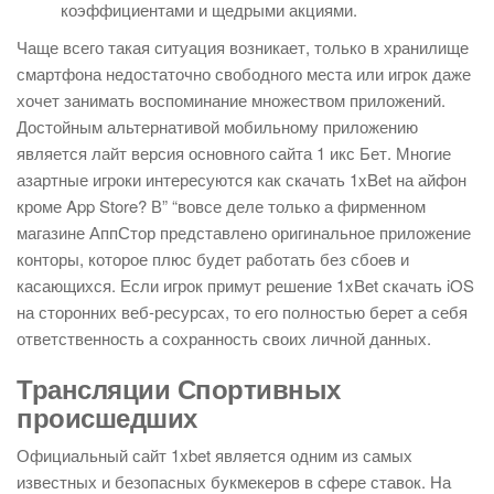
коэффициентами и щедрыми акциями.
Чаще всего такая ситуация возникает, только в хранилище
смартфона недостаточно свободного места или игрок даже
хочет занимать воспоминание множеством приложений.
Достойным альтернативой мобильному приложению
является лайт версия основного сайта 1 икс Бет. Многие
азартные игроки интересуются как скачать 1xBet на айфон
кроме App Store? В” “вовсе деле только а фирменном
магазине АппСтор представлено оригинальное приложение
конторы, которое плюс будет работать без сбоев и
касающихся. Если игрок примут решение 1xBet скачать iOS
на сторонних веб-ресурсах, то его полностью берет а себя
ответственность а сохранность своих личной данных.
Трансляции Спортивных
происшедших
Официальный сайт 1xbet является одним из самых
известных и безопасных букмекеров в сфере ставок. На