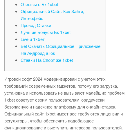
Отзывы о Бк 1xbet
Официальный Сайт: Как Зайти,
Интерфейс
Провод Ставки
Лучшие Бонусы Бк 1xbet
Live и 1хбет
Bet Скачать Официальное Приложение
На Андроид а Ios
Ставки На Спорт же 1xbet
Игровой софт 2024 модернизирован с учетом этих
требований современных гаджетов, потому его загрузка,
установка и использовать не вызывают малейших проблем.
1xbet советует своим пользователям юридически
безопасную и надежное платформу для онлайн-ставок.
Официальный сайт 1xbet имеет все требуются лицензии и
регуляторы, чтобы обеспечить подобающее
функционирование и выступить интересов пользователей.