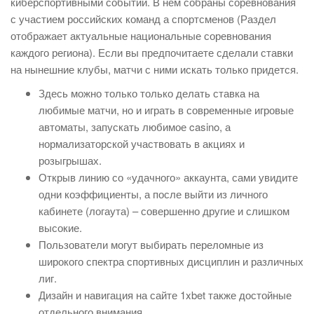
киберспортивными событий. В нем собраны соревнования
с участием российских команд а спортсменов (Раздел
отображает актуальные национальные соревнования
каждого региона). Если вы предпочитаете сделали ставки
на нынешние клубы, матчи с ними искать только придется.
Здесь можно только только делать ставка на
любимые матчи, но и играть в современные игровые
автоматы, запускать любимое casino, а
нормализаторской участвовать в акциях и
розыгрышах.
Открыв линию со «удачного» аккаунта, сами увидите
одни коэффициенты, а после выйти из личного
кабинете (логаута) – совершенно другие и слишком
высокие.
Пользователи могут выбирать переломные из
широкого спектра спортивных дисциплин и различных
лиг.
Дизайн и навигация на сайте 1xbet также достойные
отдельного внимания.