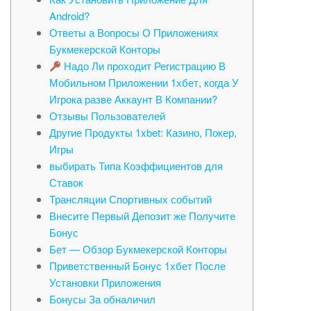
Android?
Ответы а Вопросы О Приложениях
Букмекерской Конторы
Надо Ли проходит Регистрацию В
Мобильном Приложении 1хбет, когда У
Игрока разве Аккаунт В Компании?
Отзывы Пользователей
Другие Продукты 1xbet: Казино, Покер,
Игры
выбирать Типа Коэффициентов для
Ставок
Трансляции Спортивных событий
Внесите Первый Депозит же Получите
Бонус
Бет — Обзор Букмекерской Конторы
Приветственный Бонус 1хбет После
Установки Приложения
Бонусы За обналичил