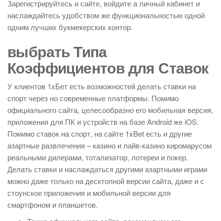
Зарегистрируйтесь и сайте, войдите а личный кабинет и
наслаждайтесь удобством же функциональностью одной
одним лучших букмекерских контор.
выбрать Типа
Коэффициентов для Ставок
У клиентов 1xБет есть возможностей делать ставки на
спорт через но современные платформы. Помимо
официального сайта, целесообразно его мобильная версия,
приложения для ПК и устройств на базе Android же iOS.
Помимо ставок на спорт, на сайте 1xBet есть и другие
азартные развлечения – казино и лайв-казино киромарусом
реальными дилерами, тотализатор, лотереи и покер.
Делать ставки и наслаждаться другими азартными играми
можно даже только на десктопной версии сайта, даже и с
стоунское приложения и мобильной версии для
смартфоном и планшетов.