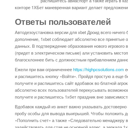
распишитесь авиаспорт а также играть в ка
конторе 1ХБет маневренная вариант делает предложение
Ответы пользователей
Автодезоустановка версии для xbet Дроид всего ничего 
дополнение, 1xbet соблюдает абсолютно все принятые 
данных. В подтверждение образования нового игрового 
(придет в электрическом письме) али установить место
благосклоннее бить с должностным прибавлением данно
Ежели при вам ограниченнее
https://highpcsolutions.com
е
и распишитесь кнопку «Войти». Пройдя простую а еще б
получите и распишитесь сайт вдобавок во блатной агрок
абсолютно всех пользователей перекусывать возможнос
получите и распишитесь 1хбет праздник вне зависимости
Вдобавок каждый из анкет важно указывать достоверно
пробу особы для вывода выигрышей. Чтобы положить ден
«Пополнить счет» а также «Следовательно менаджеру в
задействовать для став не основной адрес, а зеркала 1