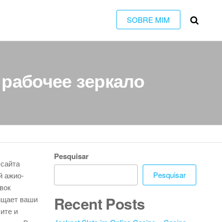
SOBRE MIM
 рабочее зеркало
Pesquisar
-сайта
Pesquisar
й ажио-
вок
Recent Posts
ищает ваши
ите и