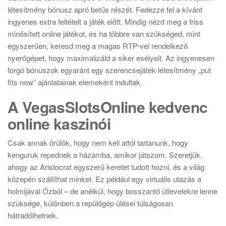
létesítmény bónusz apró betűs részét. Fedezze fel a kívánt
ingyenes extra feltételt a játék előtt. Mindig nézd meg a friss
minősített online játékot, és ha többre van szükséged, mint
egyszerűen, keresd meg a magas RTP-vel rendelkező
nyerőgépet, hogy maximalizáld a siker esélyeit. Az ingyenesen
forgó bónuszok egyaránt egy szerencsejáték-létesítmény „put
fits now” ajánlatainak elemeként indultak.
A VegasSlotsOnline kedvenc
online kaszinói
Csak annak örülök, hogy nem kell attól tartanunk, hogy
kenguruk repednek a házamba, amikor játszom. Szeretjük,
ahogy az Aristocrat egyszerű keretet tudott hozni, és a világ
közepén szállíthat minket. Ez például egy virtuális utazás a
holmijával Ózból – de anélkül, hogy bosszantó útlevelekre lenne
szüksége, különben a repülőgép ülései túlságosan
hátradőlhetnek.