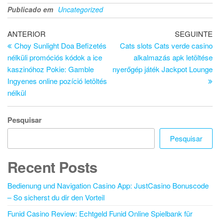
Publicado em
Uncategorized
Navegação
Artigo
Ar
ANTERIOR
SEGUINTE
anterior
se
Choy Sunlight Doa Befizetés
Cats slots Cats verde casino
de
nélküli promóciós kódok a ice
alkalmazás apk letöltése
artigos
kaszinóhoz Pokie: Gamble
nyerőgép játék Jackpot Lounge
Ingyenes online pozíció letöltés
nélkül
Pesquisar
Pesquisar
Recent Posts
Bedienung und Navigation Casino App: JustCasino Bonuscode
– So sicherst du dir den Vorteil
Funid Casino Review: Echtgeld Funid Online Spielbank für