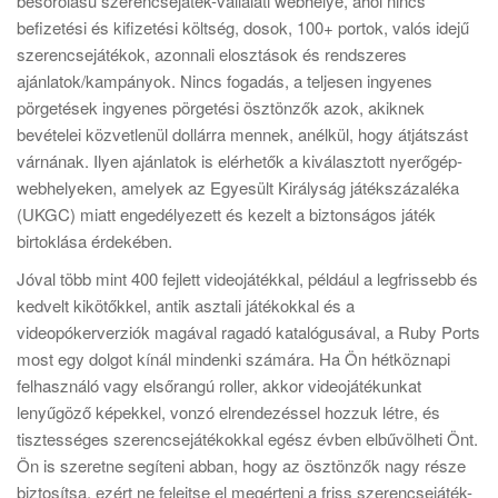
besorolású szerencsejáték-vállalati webhelye, ahol nincs
befizetési és kifizetési költség, dosok, 100+ portok, valós idejű
szerencsejátékok, azonnali elosztások és rendszeres
ajánlatok/kampányok. Nincs fogadás, a teljesen ingyenes
pörgetések ingyenes pörgetési ösztönzők azok, akiknek
bevételei közvetlenül dollárra mennek, anélkül, hogy átjátszást
várnának. Ilyen ajánlatok is elérhetők a kiválasztott nyerőgép-
webhelyeken, amelyek az Egyesült Királyság játékszázaléka
(UKGC) miatt engedélyezett és kezelt a biztonságos játék
birtoklása érdekében.
Jóval több mint 400 fejlett videojátékkal, például a legfrissebb és
kedvelt kikötőkkel, antik asztali játékokkal és a
videopókerverziók magával ragadó katalógusával, a Ruby Ports
most egy dolgot kínál mindenki számára. Ha Ön hétköznapi
felhasználó vagy elsőrangú roller, akkor videojátékunkat
lenyűgöző képekkel, vonzó elrendezéssel hozzuk létre, és
tisztességes szerencsejátékokkal egész évben elbűvölheti Önt.
Ön is szeretne segíteni abban, hogy az ösztönzők nagy része
biztosítsa, ezért ne felejtse el megérteni a friss szerencsejáték-