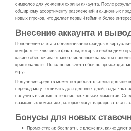
символов для усиления охраны аккаунта. После результ
обширному ассортименту развлечений и акционных пре
новых игроков, что делает первый гейминг более интер
Внесение аккаунта и выво
Пополнение счета и обналичивание фондов в виртуальн
комфорт — ключевые факторы, которые необходимо при
казино обеспечивают многочисленные варианты пополнен
криптовалюты. Пополнение счета обычно происходит мг
игру.
Получение средств может потребовать слегка дольше пе
перевод могут отнимать до 5 деловых дней, тогда как при
получить выигрыш в течение нескольких моментов. След
возможных комиссиях, которые могут варьироваться в з
Бонусы для новых ставоч
Промо-ставки: бесплатные вложения, какие дают 