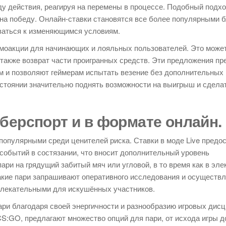
оду действия, реагируя на перемены в процессе. Подобный подхо
 на победу. Онлайн-ставки становятся все более популярными 
ваться к изменяющимся условиям.
моакции для начинающих и лояльных пользователей. Это может
а также возврат части проигранных средств. Эти предложения п
м и позволяют геймерам испытать везение без дополнительных 
тоянии значительно поднять возможности на выигрыш и сделат
иберспорт и в формате онлайн.
 популярными среди ценителей риска. Ставки в моде Live предо
событий в состязании, что вносит дополнительный уровень
ри на грядущий забитый мяч или угловой, в то время как в эл
Такие пари запрашивают оперативного исследования и осуществ
ивлекательными для искушённых участников.
ари благодаря своей энергичности и разнообразию игровых дисц
CS:GO, предлагают множество опций для пари, от исхода игры д