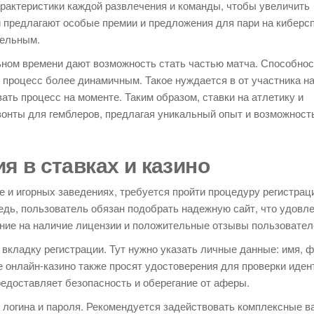
арактеристики каждой развлечения и команды, чтобы увеличить
 предлагают особые премии и предложения для пари на киберсп
тельным.
ьном времени дают возможность стать частью матча. Способнос
т процесс более динамичным. Такое нуждается в от участника н
ать процесс на моменте. Таким образом, ставки на атлетику и
зонты для гемблеров, предлагая уникальный опыт и возможност
я в ставках и казино
ге и игорных заведениях, требуется пройти процедуру регистрац
редь, пользователь обязан подобрать надежную сайт, что удовл
ание на наличие лицензии и положительные отзывы пользовател
вкладку регистрации. Тут нужно указать личные данные: имя, 
е онлайн-казино также просят удостоверения для проверки иден
редоставляет безопасность и оберегание от аферы.
логина и пароля. Рекомендуется задействовать комплексные в