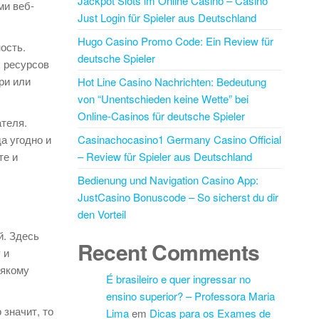
Jackpot Slots im Online Casino – Casino
ми веб-
Just Login für Spieler aus Deutschland
Hugo Casino Promo Code: Ein Review für
ость.
deutsche Spieler
х ресурсов
ри или
Hot Line Casino Nachrichten: Bedeutung
von “Unentschieden keine Wette” bei
Online-Casinos für deutsche Spieler
теля.
а угодно и
Casinachocasino1 Germany Casino Official
те и
– Review für Spieler aus Deutschland
Bedienung und Navigation Casino App:
JustCasino Bonuscode – So sicherst du dir
den Vorteil
й. Здесь
Recent Comments
 и
сякому
É brasileiro e quer ingressar no
ensino superior? – Professora Maria
 значит, то
Lima
em
Dicas para os Exames de