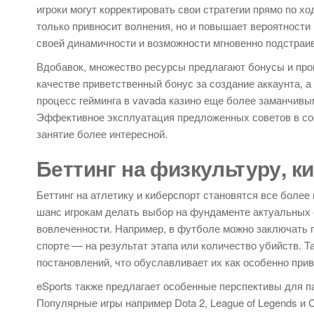
игроки могут корректировать свои стратегии прямо по х
только привносит волнения, но и повышает вероятности
своей динамичности и возможности мгновенно подстраи
Вдобавок, множество ресурсы предлагают бонусы и про
качестве приветственный бонус за создание аккаунта, 
процесс гейминга в vavada казино еще более заманчивы
Эффективное эксплуатация предложенных советов в сос
занятие более интересной.
Беттинг на физкультуру, к
Беттинг на атлетику и киберспорт становятся все более
шанс игрокам делать выбор на фундаменте актуальных 
вовлеченности. Например, в футболе можно заключать па
спорте — на результат этапа или количество убийств. 
постановлений, что обуславливает их как особенно пр
eSports также предлагает особенные перспективы для п
Популярные игры например Dota 2, League of Legends и 