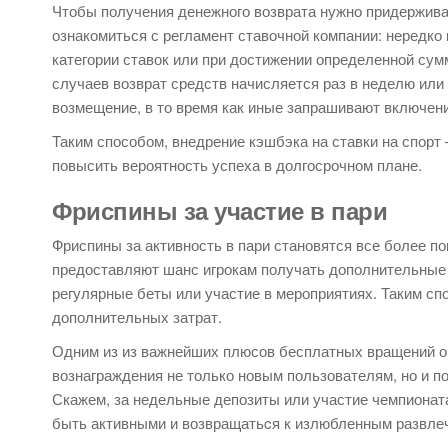
Чтобы получения денежного возврата нужно придержива
ознакомиться с регламент ставочной компании: нередк
категории ставок или при достижении определенной су
случаев возврат средств начисляется раз в неделю ил
возмещение, в то время как иные запрашивают включени
Таким способом, внедрение кэшбэка на ставки на спорт 
повысить вероятность успеха в долгосрочном плане.
Фриспины за участие в пари
Фриспины за активность в пари становятся все более п
предоставляют шанс игрокам получать дополнительные 
регулярные беты или участие в мероприятиях. Таким сп
дополнительных затрат.
Одним из из важнейших плюсов бесплатных вращений ок
вознаграждения не только новым пользователям, но и п
Скажем, за недельные депозиты или участие чемпионат
быть активными и возвращатьcя к излюбленным развлеч