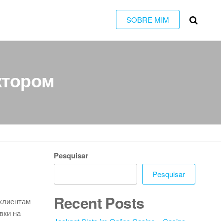
SOBRE MIM
ктором
Pesquisar
Pesquisar
Recent Posts
 клиентам
вки на