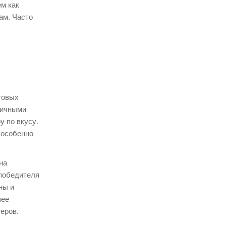
м как
ам. Часто
товых
личными
у по вкусу.
 особенно
на
 победителя
ны и
шее
еров.