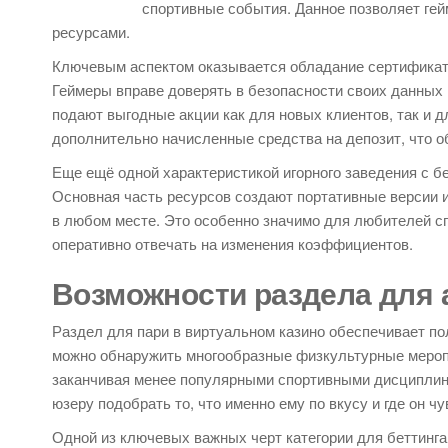
спортивные события. Данное позволяет гей
ресурсами.
Ключевым аспектом оказывается обладание сертификата 
Геймеры вправе доверять в безопасности своих данных 
подают выгодные акции как для новых клиентов, так и 
дополнительно начисленные средства на депозит, что о
Еще ещё одной характеристикой игорного заведения с б
Основная часть ресурсов создают портативные версии и
в любом месте. Это особенно значимо для любителей с
оперативно отвечать на изменения коэффициентов.
Возможности раздела для 
Раздел для пари в виртуальном казино обеспечивает п
можно обнаружить многообразные физкультурные меропри
заканчивая менее популярными спортивными дисциплина
юзеру подобрать то, что именно ему по вкусу и где он ч
Одной из ключевых важных черт категории для беттинга 