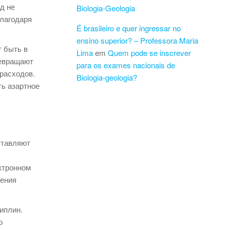
д не
Biologia-Geologia
благодаря
É brasileiro e quer ingressar no
ensino superior? – Professora Maria
 быть в
Lima
em
Quem pode se inscrever
ревращают
para os exames nacionais de
расходов.
Biologia-geologia?
ь азартное
ставляют
ектронном
ления
иплин.
о