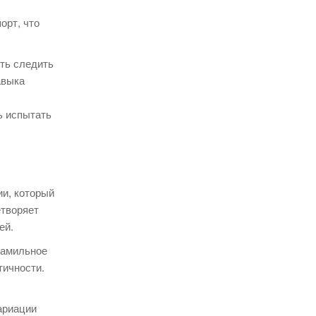
орт, что
ть следить
авыка
ь испытать
ии, который
етворяет
ей.
фамильное
тичности.
ариации