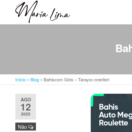
Skip
to
Professora
Teu
the
caminho
Maria Lima
content
até a
faculdade
Bah
Início
»
Blog
»
Bahiscom Giris – Tarayıcı onerileri
AGO
12
2025
Não