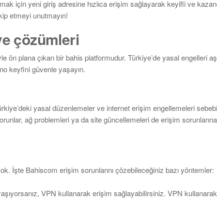
 için yeni giriş adresine hızlıca erişim sağlayarak keyifli ve kazanç
akip etmeyi unutmayın!
ve çözümleri
e ön plana çıkan bir bahis platformudur. Türkiye’de yasal engelleri a
ino keyfini güvenle yaşayın.
rkiye’deki yasal düzenlemeler ve internet erişim engellemeleri sebeb
k sorunlar, ağ problemleri ya da site güncellemeleri de erişim sorunları
yok. İşte Bahiscom erişim sorunlarını çözebileceğiniz bazı yöntemler:
şıyorsanız, VPN kullanarak erişim sağlayabilirsiniz. VPN kullanarak f