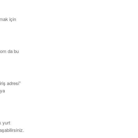
şmak için
scom da bu
riş adresi”
dya
k yurt
şabilirsiniz.