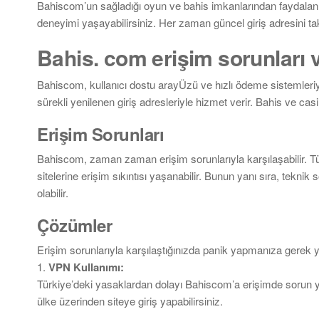
Bahiscom’un sağladığı oyun ve bahis imkanlarından faydalanmak
deneyimi yaşayabilirsiniz. Her zaman güncel giriş adresini t
Bahis. com erişim sorunları 
Bahiscom, kullanıcı dostu arayÜzü ve hızlı ödeme sistemleriyl
sürekli yenilenen giriş adresleriyle hizmet verir. Bahis ve cas
Erişim Sorunları
Bahiscom, zaman zaman erişim sorunlarıyla karşılaşabilir. Tü
sitelerine erişim sıkıntısı yaşanabilir. Bunun yanı sıra, tekni
olabilir.
Çözümler
Erişim sorunlarıyla karşılaştığınızda panik yapmanıza gerek 
1.
VPN Kullanımı:
Türkiye’deki yasaklardan dolayı Bahiscom’a erişimde sorun ya
ülke üzerinden siteye giriş yapabilirsiniz.