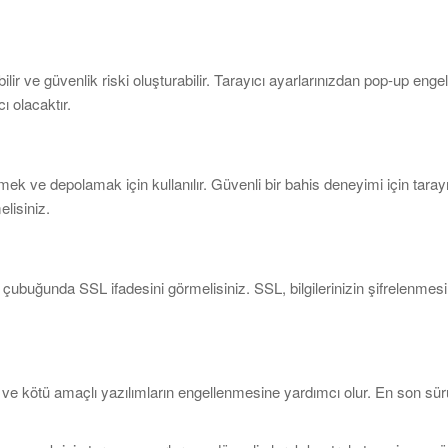
ilir ve güvenlik riski oluşturabilir. Tarayıcı ayarlarınızdan pop-up engel
ı olacaktır.
zlemek ve depolamak için kullanılır. Güvenli bir bahis deneyimi için tarayı
elisiniz.
 çubuğunda SSL ifadesini görmelisiniz. SSL, bilgilerinizin şifrelenmes
na ve kötü amaçlı yazılımların engellenmesine yardımcı olur. En son s