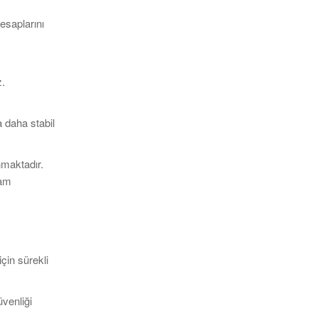
esaplarını
z.
 daha stabil
nmaktadır.
vam
çin sürekli
üvenliği