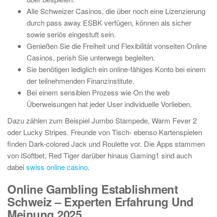
Alle Schweizer Casinos, die über noch eine Lizenzierung
durch pass away ESBK verfügen, können als sicher
sowie seriös eingestuft sein.
Genießen Sie die Freiheit und Flexibilität vonseiten Online
Casinos, perish Sie unterwegs begleiten.
Sie benötigen lediglich ein online-fähiges Konto bei einem
der teilnehmenden Finanzinstitute.
Bei einem sensiblen Prozess wie On the web
Überweisungen hat jeder User individuelle Vorlieben.
Dazu zählen zum Beispiel Jumbo Stampede, Warm Fever 2
oder Lucky Stripes. Freunde von Tisch- ebenso Kartenspielen
finden Dark-colored Jack und Roulette vor. Die Apps stammen
von iSoftbet, Red Tiger darüber hinaus Gaming1 sind auch
dabei
swiss online casino
.
Online Gambling Establishment
Schweiz – Experten Erfahrung Und
Meinung 2025