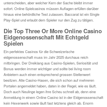
unterscheiden, aber welcher Kern der Sache bleibt immer
sofort. Online Spielcasinos müssen Auflagen erfüllen darüber
hinaus eine behördliche Test zulassen. Baccarat ist ein Single
Play-Spiel und erlaubt dem Spieler nur den Zug zu tätigen.
Die Top Three Or More Online Casino
Eidgenossenschaft Mit Echtgeld
Spielen
Ein perfektes Casinos für die Schweizerische
eidgenossenschaft muss im Jahr 2025 durchaus reich
mitbringen. Der Dreiklang aus Casino-Spielen, Seriosität und
Bonus werden immer wichtiger und sollte bei living room
Anbietern auch einen entsprechend grossen Stellenwert
besitzen. Alte Casino-Hasen, die sich schon auf mehreren
Portalen angemeldet haben, daten in der Regel, wie es läuft.
Doch auch Neulinge legen ihre Scheu schnell ab, denn eine
Anmeldung in einem Online Casino ist in der Eidgenossenschaft
kein Hexenwerk sowie läuft fast letztens gleich ab. Enorm