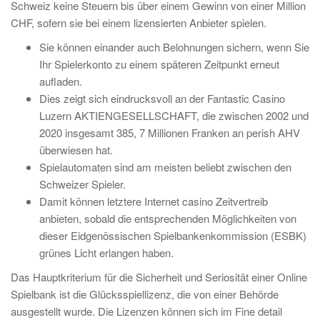
Schweiz keine Steuern bis über einem Gewinn von einer Million
CHF, sofern sie bei einem lizensierten Anbieter spielen.
Sie können einander auch Belohnungen sichern, wenn Sie
Ihr Spielerkonto zu einem späteren Zeitpunkt erneut
aufladen.
Dies zeigt sich eindrucksvoll an der Fantastic Casino
Luzern AKTIENGESELLSCHAFT, die zwischen 2002 und
2020 insgesamt 385, 7 Millionen Franken an perish AHV
überwiesen hat.
Spielautomaten sind am meisten beliebt zwischen den
Schweizer Spieler.
Damit können letztere Internet casino Zeitvertreib
anbieten, sobald die entsprechenden Möglichkeiten von
dieser Eidgenössischen Spielbankenkommission (ESBK)
grünes Licht erlangen haben.
Das Hauptkriterium für die Sicherheit und Seriosität einer Online
Spielbank ist die Glücksspiellizenz, die von einer Behörde
ausgestellt wurde. Die Lizenzen können sich im Fine detail