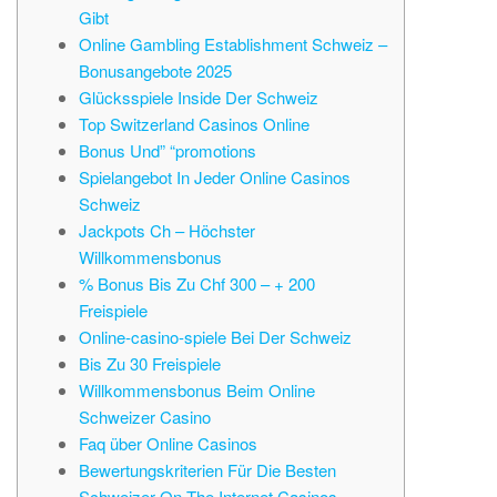
Gibt
Online Gambling Establishment Schweiz –
Bonusangebote 2025
Glücksspiele Inside Der Schweiz
Top Switzerland Casinos Online
Bonus Und” “promotions
Spielangebot In Jeder Online Casinos
Schweiz
Jackpots Ch – Höchster
Willkommensbonus
% Bonus Bis Zu Chf 300 – + 200
Freispiele
Online-casino-spiele Bei Der Schweiz
Bis Zu 30 Freispiele
Willkommensbonus Beim Online
Schweizer Casino
Faq über Online Casinos
Bewertungskriterien Für Die Besten
Schweizer On The Internet Casinos