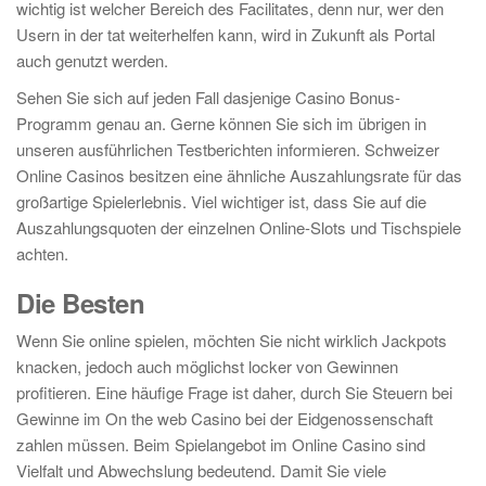
wichtig ist welcher Bereich des Facilitates, denn nur, wer den
Usern in der tat weiterhelfen kann, wird in Zukunft als Portal
auch genutzt werden.
Sehen Sie sich auf jeden Fall dasjenige Casino Bonus-
Programm genau an. Gerne können Sie sich im übrigen in
unseren ausführlichen Testberichten informieren. Schweizer
Online Casinos besitzen eine ähnliche Auszahlungsrate für das
großartige Spielerlebnis. Viel wichtiger ist, dass Sie auf die
Auszahlungsquoten der einzelnen Online-Slots und Tischspiele
achten.
Die Besten
Wenn Sie online spielen, möchten Sie nicht wirklich Jackpots
knacken, jedoch auch möglichst locker von Gewinnen
profitieren. Eine häufige Frage ist daher, durch Sie Steuern bei
Gewinne im On the web Casino bei der Eidgenossenschaft
zahlen müssen. Beim Spielangebot im Online Casino sind
Vielfalt und Abwechslung bedeutend. Damit Sie viele