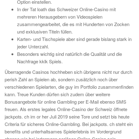
Option einstellen.
In der Tat loath das Schweizer Online-Casino mit
mehreren Herausgebern von Videospielen
zusammengearbeitet, die es mit Hunderten von Zocken
und exklusiven Titeln füllen.
Karten- und Tischspiele aber sind gerade bislang stark in
jeder Unterzahl.
Besonders wichtig sind natürlich die Qualität und die
Nachfrage kklk Spiels.
Überragende Casinos hochheben sich übrigens nicht nur durch
perish Zahl an Spielen ab, sondern zusätzlich noch über
verschiedenen Spielarten, die guy im Portfolio zusammenfinden
kann. Treue Kunden dürfen sich zudem über weitere
Bonusangebote für online Gambling per E-Mail ebenso SMS
freuen. Als erstes legales Online-Casino der Schweiz öffnete
jackpots. ch im or her Juli 2019 seine Tore und setzt bis heute
Criteria für sicheres Online-Gambling. Bei jackpots. ch steht ein
benefits und unterhaltsames Spielerlebnis im Vordergrund
ebenso wie bei jedermann seriösen Online-Casino sein