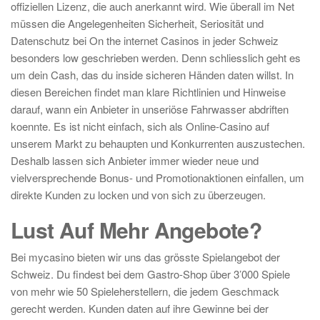
offiziellen Lizenz, die auch anerkannt wird. Wie überall im Net
müssen die Angelegenheiten Sicherheit, Seriosität und
Datenschutz bei On the internet Casinos in jeder Schweiz
besonders low geschrieben werden. Denn schliesslich geht es
um dein Cash, das du inside sicheren Händen daten willst. In
diesen Bereichen findet man klare Richtlinien und Hinweise
darauf, wann ein Anbieter in unseriöse Fahrwasser abdriften
koennte. Es ist nicht einfach, sich als Online-Casino auf
unserem Markt zu behaupten und Konkurrenten auszustechen.
Deshalb lassen sich Anbieter immer wieder neue und
vielversprechende Bonus- und Promotionaktionen einfallen, um
direkte Kunden zu locken und von sich zu überzeugen.
Lust Auf Mehr Angebote?
Bei mycasino bieten wir uns das grösste Spielangebot der
Schweiz. Du findest bei dem Gastro-Shop über 3’000 Spiele
von mehr wie 50 Spieleherstellern, die jedem Geschmack
gerecht werden. Kunden daten auf ihre Gewinne bei der