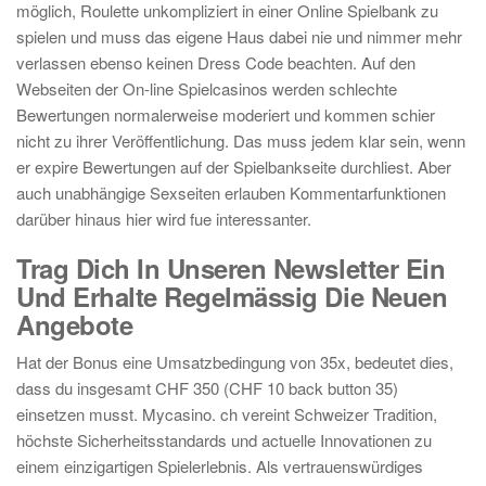
möglich, Roulette unkompliziert in einer Online Spielbank zu
spielen und muss das eigene Haus dabei nie und nimmer mehr
verlassen ebenso keinen Dress Code beachten. Auf den
Webseiten der On-line Spielcasinos werden schlechte
Bewertungen normalerweise moderiert und kommen schier
nicht zu ihrer Veröffentlichung. Das muss jedem klar sein, wenn
er expire Bewertungen auf der Spielbankseite durchliest. Aber
auch unabhängige Sexseiten erlauben Kommentarfunktionen
darüber hinaus hier wird fue interessanter.
Trag Dich In Unseren Newsletter Ein
Und Erhalte Regelmässig Die Neuen
Angebote
Hat der Bonus eine Umsatzbedingung von 35x, bedeutet dies,
dass du insgesamt CHF 350 (CHF 10 back button 35)
einsetzen musst. Mycasino. ch vereint Schweizer Tradition,
höchste Sicherheitsstandards und actuelle Innovationen zu
einem einzigartigen Spielerlebnis. Als vertrauenswürdiges