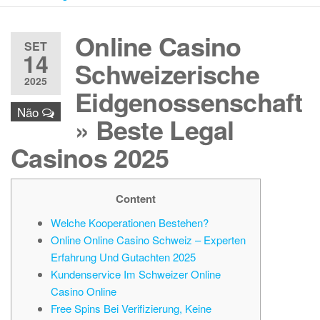
Online Casino
SET
14
Schweizerische
2025
Eidgenossenschaft
Não
» Beste Legal
Casinos 2025
Content
Welche Kooperationen Bestehen?
Online Online Casino Schweiz – Experten
Erfahrung Und Gutachten 2025
Kundenservice Im Schweizer Online
Casino Online
Free Spins Bei Verifizierung, Keine