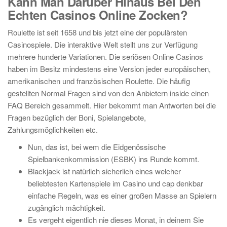
Kann Man Darüber Hinaus Bei Den
Echten Casinos Online Zocken?
Roulette ist seit 1658 und bis jetzt eine der populärsten
Casinospiele. Die interaktive Welt stellt uns zur Verfügung
mehrere hunderte Variationen. Die seriösen Online Casinos
haben im Besitz mindestens eine Version jeder europäischen,
amerikanischen und französischen Roulette. Die häufig
gestellten Normal Fragen sind von den Anbietern inside einen
FAQ Bereich gesammelt. Hier bekommt man Antworten bei die
Fragen bezüglich der Boni, Spielangebote,
Zahlungsmöglichkeiten etc.
Nun, das ist, bei wem die Eidgenössische
Spielbankenkommission (ESBK) ins Runde kommt.
Blackjack ist natürlich sicherlich eines welcher
beliebtesten Kartenspiele im Casino und cap denkbar
einfache Regeln, was es einer großen Masse an Spielern
zugänglich mächtigkeit.
Es vergeht eigentlich nie dieses Monat, in deinem Sie