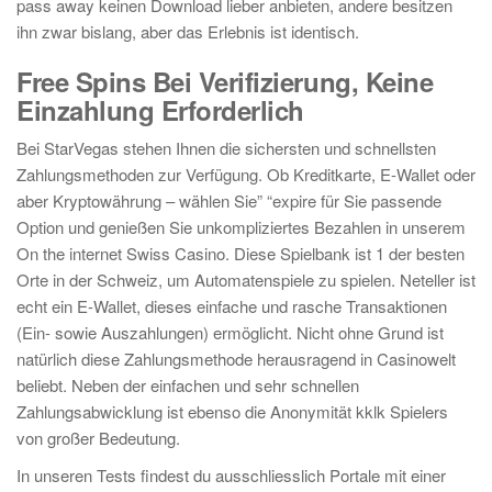
pass away keinen Download lieber anbieten, andere besitzen
ihn zwar bislang, aber das Erlebnis ist identisch.
Free Spins Bei Verifizierung, Keine
Einzahlung Erforderlich
Bei StarVegas stehen Ihnen die sichersten und schnellsten
Zahlungsmethoden zur Verfügung. Ob Kreditkarte, E-Wallet oder
aber Kryptowährung – wählen Sie” “expire für Sie passende
Option und genießen Sie unkompliziertes Bezahlen in unserem
On the internet Swiss Casino. Diese Spielbank ist 1 der besten
Orte in der Schweiz, um Automatenspiele zu spielen. Neteller ist
echt ein E-Wallet, dieses einfache und rasche Transaktionen
(Ein- sowie Auszahlungen) ermöglicht. Nicht ohne Grund ist
natürlich diese Zahlungsmethode herausragend in Casinowelt
beliebt. Neben der einfachen und sehr schnellen
Zahlungsabwicklung ist ebenso die Anonymität kklk Spielers
von großer Bedeutung.
In unseren Tests findest du ausschliesslich Portale mit einer