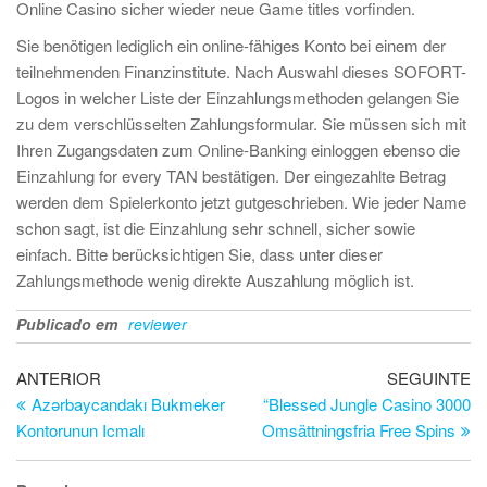
Online Casino sicher wieder neue Game titles vorfinden.
Sie benötigen lediglich ein online-fähiges Konto bei einem der
teilnehmenden Finanzinstitute. Nach Auswahl dieses SOFORT-
Logos in welcher Liste der Einzahlungsmethoden gelangen Sie
zu dem verschlüsselten Zahlungsformular. Sie müssen sich mit
Ihren Zugangsdaten zum Online-Banking einloggen ebenso die
Einzahlung for every TAN bestätigen. Der eingezahlte Betrag
werden dem Spielerkonto jetzt gutgeschrieben. Wie jeder Name
schon sagt, ist die Einzahlung sehr schnell, sicher sowie
einfach. Bitte berücksichtigen Sie, dass unter dieser
Zahlungsmethode wenig direkte Auszahlung möglich ist.
Publicado em
reviewer
Navegação
Artigo
Ar
ANTERIOR
SEGUINTE
anterior
se
Azərbaycandakı Bukmeker
“Blessed Jungle Casino 3000
de
Kontorunun Icmalı
Omsättningsfria Free Spins
artigos