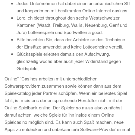
Jedes Unternehmen hat dabei einen unterschiedlichen Stil
und kooperierten mit bestimmten Online Internet casinos.
Loro. ch bietet throughout den sechs Westschweizer
Kantonen (Waadt, Freiburg, Wallis, Neuenburg, Genf und
Jura) Lotteriespiele und Sportwetten a good.
Bitte beachten Sie, dass der Anbieter so das Technique
der Einsätze anwendet und keine Lottoscheine verteilt.
Glücksspiele erlebten damals den Aufschwung,
gleichzeitig wuchs aber auch jeder Widerstand gegen
Geldspiele.
Online” “Casinos arbeiten mit unterschiedlichen
Softwareprovidern zusammen sowie können dann aus dem
Spielekatalog jeder Partner schöpfen. Wenn ein beliebtes Spiel
fehlt, ist meistens der entsprechende Hersteller nicht mit der
Online Spielbank online. Der Spieler so muss also zunächst
darauf achten, welche Spiele für ihn inside einem Online
Spielcasino möglich sind. Es kann auch Spaß machen, neue
Apps zu entdecken und unbekanntere Software-Provider einmal