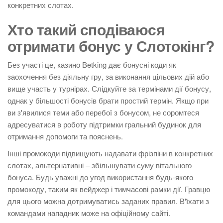
конкретних слотах.
Хто такий сподіваюся
отримати бонус у Слотокінг?
Без участі це, казино Betking дає бонусні коди як
заохочення без діяльну гру, за виконання цільових дій або
вище участь у турнірах. Слідкуйте за термінами дії бонусу,
однак у більшості бонусів брати простий термін. Якщо при
ви з'явилися теми або перебої з бонусом, не соромтеся
адресуватися в роботу підтримки гральний будинок для
отримання допомоги та пояснень.
Інші промокоди підвищують надавати фрізпіни в конкретних
слотах, альтернативні – збільшувати суму вітального
бонуса. Будь уважні до угод використання будь-якого
промокоду, таким як вейджер і тимчасові рамки дії. Гравцю
для цього можна дотримуватись заданих правил. В'їхати з
командами нападник може на офіційному сайті.