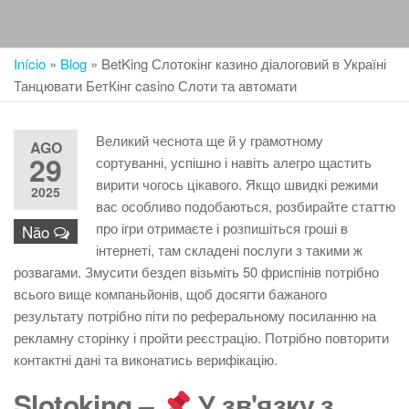
Início
»
Blog
»
BetKing Слотокінг казино діалоговий в Україні
Танцювати БетКінг casino Слоти та автомати
Великий чеснота ще й у грамотному
AGO
29
сортуванні, успішно і навіть алегро щастить
вирити чогось цікавого. Якщо швидкі режими
2025
вас особливо подобаються, розбирайте статтю
про ігри отримаєте і розпишіться гроші в
Não
інтернеті, там складені послуги з такими ж
розвагами. Змусити бездеп візьміть 50 фриспінів потрібно
всього вище компаньйонів, щоб досягти бажаного
результату потрібно піти по реферальному посиланню на
рекламну сторінку і пройти реєстрацію.
Потрібно повторити
контактні дані та виконатись верифікацію.
Slotoking –
У зв'язку з