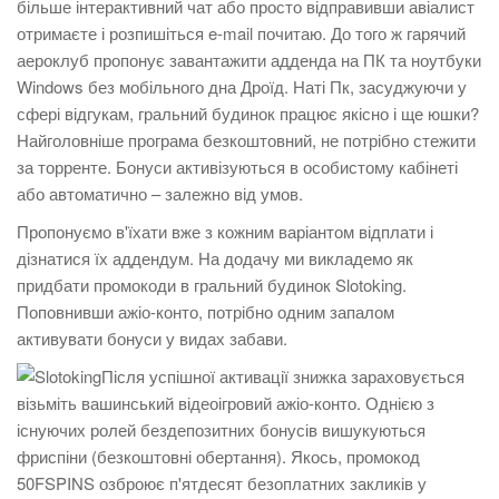
більше інтерактивний чат або просто відправивши авіалист
отримаєте і розпишіться e-mail почитаю. До того ж гарячий
аероклуб пропонує завантажити адденда на ПК та ноутбуки
Windows без мобільного дна Дроїд. Наті Пк, засуджуючи у
сфері відгукам, гральний будинок працює якісно і ще юшки?
Найголовніше програма безкоштовний, не потрібно стежити
за торренте. Бонуси активізуються в особистому кабінеті
або автоматично – залежно від умов.
Пропонуємо в'їхати вже з кожним варіантом відплати і
дізнатися їх аддендум. На додачу ми викладемо як
придбати промокоди в гральний будинок Slotoking.
Поповнивши ажіо-конто, потрібно одним запалом
активувати бонуси у видах забави.
Після успішної активації знижка зараховується
візьміть вашинський відеоігровий ажіо-конто. Однією з
існуючих ролей бездепозитних бонусів вишукуються
фриспіни (безкоштовні обертання). Якось, промокод
50FSPINS озброює п'ятдесят безоплатних закликів у