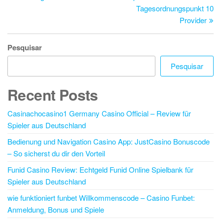
artigos
Tagesordnungspunkt 10
Provider
Pesquisar
Pesquisar
Recent Posts
Casinachocasino1 Germany Casino Official – Review für
Spieler aus Deutschland
Bedienung und Navigation Casino App: JustCasino Bonuscode
– So sicherst du dir den Vorteil
Funid Casino Review: Echtgeld Funid Online Spielbank für
Spieler aus Deutschland
wie funktioniert funbet Willkommenscode – Casino Funbet:
Anmeldung, Bonus und Spiele