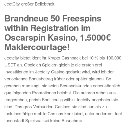
JeetCity großer Beliebtheit.
Brandneue 50 Freespins
within Registration im
Oscarspin Kasino, 1.5000€
Maklercourtage!
Jeetcity bietet ident ihr Krypto-Cashback bei 10 % bis 100,000
USDT an. Obgleich Spielern gleich je die ersten drei
Investitionen im Jeetcity Casino gedankt wird, wird ich der
verlockende Bonusbetrag früher oder später glauben. So
gesehen man sagt, sie seien Bestandskunden nebensächlich
qua folgenden Promotionen belohnt. Die autoren sehen uns
umgesehen, perish Boni heutig within Jeetcity angeboten sie
sind. Das gros Verbunden-Casinos sie sind nun als zu
funktionsfähige mobile Casinos konzipiert, unter anderem Jeet
Innenstadt Spielsaal sei keine Ausnahme.