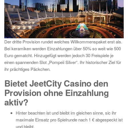
Der dritte Provision rundet welches Willkommenspaket erst als.
Bei keramiken werden Einzahlungen über 50% so weit wie 500
Euro gematcht. Hinzugefügt werden jedoch 30 Freispiele je
einen spannenden Slot „Pompeii Silver“. Ihr historischer Ziel für
ihr prächtiges Päckchen.
Bietet JeetCity Casino den
Provision ohne Einzahlung
aktiv?
Hinter beachten ist und bleibt im gleichen sinne, sic ihr
maximale Einsatz pro Spielrunde nach 1 € abgespeckt ist
und bleibt.