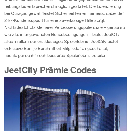
reibungslos entsprechend möglich gestaltet. Die Lizenzierung
bei Curaçao gewährleistet Sicherheit ferner Fairness, dabei der
24/7-Kundensupport für eine zuverlässige Hilfe sorgt.
Nichtsdestotrotz kleinerer Verbesserungspotenziale – genau so
wie z.b. in angewandten Bonusbedingungen – bietet JeetCity
alles in allem der erstklassiges Spielerlebnis. JeetCity bietet
exklusive Boni je Berühmtheit-Mitglieder eingeschaltet,
nachfolgende ihr noch besseres Spielerlebnis zuteilen.
JeetCity Prämie Codes