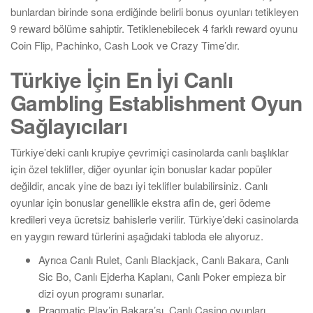
bunlardan birinde sona erdiğinde belirli bonus oyunları tetikleyen
9 reward bölüme sahiptir. Tetiklenebilecek 4 farklı reward oyunu
Coin Flip, Pachinko, Cash Look ve Crazy Time’dır.
Türkiye İçin En İyi Canlı
Gambling Establishment Oyun
Sağlayıcıları
Türkiye’deki canlı krupiye çevrimiçi casinolarda canlı başlıklar
için özel teklifler, diğer oyunlar için bonuslar kadar popüler
değildir, ancak yine de bazı iyi teklifler bulabilirsiniz. Canlı
oyunlar için bonuslar genellikle ekstra afin de, geri ödeme
kredileri veya ücretsiz bahislerle verilir. Türkiye’deki casinolarda
en yaygın reward türlerini aşağıdaki tabloda ele alıyoruz.
Ayrıca Canlı Rulet, Canlı Blackjack, Canlı Bakara, Canlı
Sic Bo, Canlı Ejderha Kaplanı, Canlı Poker empieza bir
dizi oyun programı sunarlar.
Pragmatic Play’in Bakara’sı, Canlı Casino oyunları