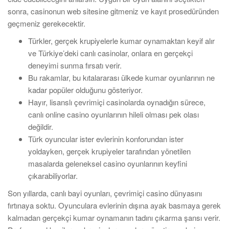
sonra, casinonun web sitesine gitmeniz ve kayıt prosedüründen
geçmeniz gerekecektir.
Türkler, gerçek krupiyelerle kumar oynamaktan keyif alır
ve Türkiye’deki canlı casinolar, onlara en gerçekçi
deneyimi sunma fırsatı verir.
Bu rakamlar, bu kıtalararası ülkede kumar oyunlarının ne
kadar popüler olduğunu gösteriyor.
Hayır, lisanslı çevrimiçi casinolarda oynadığın sürece,
canlı online casino oyunlarının hileli olması pek olası
değildir.
Türk oyuncular ister evlerinin konforundan ister
yoldayken, gerçek krupiyeler tarafından yönetilen
masalarda geleneksel casino oyunlarının keyfini
çıkarabiliyorlar.
Son yıllarda, canlı bayi oyunları, çevrimiçi casino dünyasını
fırtınaya soktu. Oyunculara evlerinin dışına ayak basmaya gerek
kalmadan gerçekçi kumar oynamanın tadını çıkarma şansı verir.