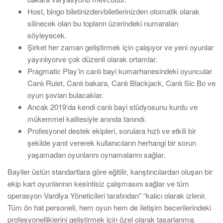
Host, bingo biletinizden/biletlerinizden otomatik olarak
silinecek olan bu topların üzerindeki numaraları
söyleyecek.
Şirket her zaman geliştirmek için çalışıyor ve yeni oyunlar
yayınlıyorve çok düzenli olarak ortamlar.
Pragmatic Play’in canlı bayi kumarhanesindeki oyuncular
Canlı Rulet, Canlı bakara, Canlı Blackjack, Canlı Sic Bo ve
oyun şovları bulacaklar.
Ancak 2019’da kendi canlı bayi stüdyosunu kurdu ve
mükemmel kalitesiyle anında tanındı.
Profesyonel destek ekipleri, sorulara hızlı ve etkili bir
şekilde yanıt vererek kullanıcıların herhangi bir sorun
yaşamadan oyunlarını oynamalarını sağlar.
Bayiler üstün standartlara göre eğitilir, karıştırıcılardan oluşan bir
ekip kart oyunlarının kesintisiz çalışmasını sağlar ve tüm
operasyon Vardiya Yöneticileri tarafından” “kalıcı olarak izlenir.
Tüm ön hat personeli, hem oyun hem de iletişim becerilerindeki
profesyonelliklerini geliştirmek için özel olarak tasarlanmış