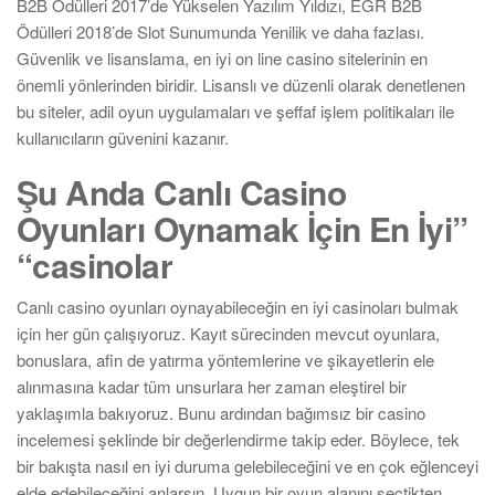
B2B Ödülleri 2017’de Yükselen Yazılım Yıldızı, EGR B2B
Ödülleri 2018’de Slot Sunumunda Yenilik ve daha fazlası.
Güvenlik ve lisanslama, en iyi on line casino sitelerinin en
önemli yönlerinden biridir. Lisanslı ve düzenli olarak denetlenen
bu siteler, adil oyun uygulamaları ve şeffaf işlem politikaları ile
kullanıcıların güvenini kazanır.
Şu Anda Canlı Casino
Oyunları Oynamak İçin En İyi”
“casinolar
Canlı casino oyunları oynayabileceğin en iyi casinoları bulmak
için her gün çalışıyoruz. Kayıt sürecinden mevcut oyunlara,
bonuslara, afin de yatırma yöntemlerine ve şikayetlerin ele
alınmasına kadar tüm unsurlara her zaman eleştirel bir
yaklaşımla bakıyoruz. Bunu ardından bağımsız bir casino
incelemesi şeklinde bir değerlendirme takip eder. Böylece, tek
bir bakışta nasıl en iyi duruma gelebileceğini ve en çok eğlenceyi
elde edebileceğini anlarsın. Uygun bir oyun alanını seçtikten