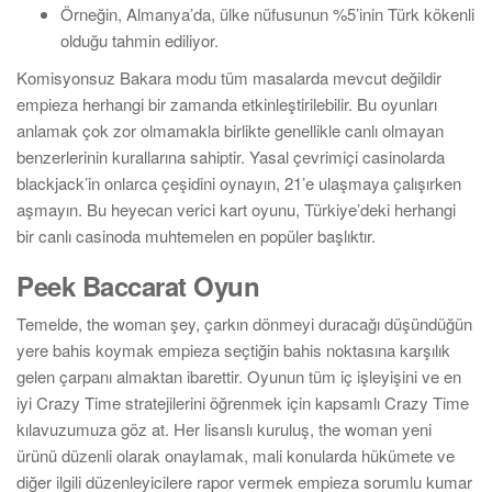
Örneğin, Almanya’da, ülke nüfusunun %5’inin Türk kökenli
olduğu tahmin ediliyor.
Komisyonsuz Bakara modu tüm masalarda mevcut değildir
empieza herhangi bir zamanda etkinleştirilebilir. Bu oyunları
anlamak çok zor olmamakla birlikte genellikle canlı olmayan
benzerlerinin kurallarına sahiptir. Yasal çevrimiçi casinolarda
blackjack’in onlarca çeşidini oynayın, 21’e ulaşmaya çalışırken
aşmayın. Bu heyecan verici kart oyunu, Türkiye’deki herhangi
bir canlı casinoda muhtemelen en popüler başlıktır.
Peek Baccarat Oyun
Temelde, the woman şey, çarkın dönmeyi duracağı düşündüğün
yere bahis koymak empieza seçtiğin bahis noktasına karşılık
gelen çarpanı almaktan ibarettir. Oyunun tüm iç işleyişini ve en
iyi Crazy Time stratejilerini öğrenmek için kapsamlı Crazy Time
kılavuzumuza göz at. Her lisanslı kuruluş, the woman yeni
ürünü düzenli olarak onaylamak, mali konularda hükümete ve
diğer ilgili düzenleyicilere rapor vermek empieza sorumlu kumar