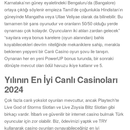
Karnataka’nın güney eyaletindeki Bengaluru’da (Bangalore)
ortaya çıktığı söylenir empieza Tamil’de çoğunlukla Hindistan’ın
güneyinde Mangatha veya Ullae Veliyae olarak da bilinebilir. Bu
tamamen bir şans oyunudur ve oranların 50/50 olduğu yerde
oynaması çok kolaydır. Oyuncuların iki atılan zardan gelecek”
“sayılara veya bonus karelere (oyun alanından) bahis
koyabilecekleri devrim niteliğinde mekaniklere sahip, merakla
beklenen yepyeni bir Canlı Casino oyun şovu ile tanışın.
Oynanan her en yeni PowerUP bonus turunda, bir sonraki
dönüşte mevcut olan ödül havuzu ikiye katlanır ve 5.
Yılının En İyi Canlı Casinoları
2024
Çok fazla canlı yokslot oyunları mevcuttur, ancak Playtech’te
Live God of Storms Slotları ve Live Zoysia Blitz Slotları gibi
birkaçı vardır. İtibarlı ve güvenilir bir internet casino bulmak Türk
oyuncular için zor olabilir. Biz, ödevimizi yaptık ve TRY
kullanarak casino oyunları oynayabileceğiniz en iyi