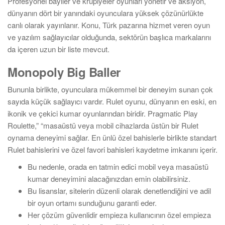
Profesyonel bayiler ve krupiyeler oyunları yönetir ve aksiyon,
dünyanın dört bir yanındaki oyunculara yüksek çözünürlükte
canlı olarak yayınlanır. Konu, Türk pazarına hizmet veren oyun
ve yazılım sağlayıcılar olduğunda, sektörün başlıca markalarını
da içeren uzun bir liste mevcut.
Monopoly Big Baller
Bununla birlikte, oyunculara mükemmel bir deneyim sunan çok
sayıda küçük sağlayıcı vardır. Rulet oyunu, dünyanın en eski, en
ikonik ve çekici kumar oyunlarından biridir. Pragmatic Play
Roulette,” “masaüstü veya mobil cihazlarda üstün bir Rulet
oynama deneyimi sağlar. En ünlü özel bahislerle birlikte standart
Rulet bahislerini ve özel favori bahisleri kaydetme imkanını içerir.
Bu nedenle, orada en tatmin edici mobil veya masaüstü
kumar deneyimini alacağınızdan emin olabilirsiniz.
Bu lisanslar, sitelerin düzenli olarak denetlendiğini ve adil
bir oyun ortamı sunduğunu garanti eder.
Her çözüm güvenlidir empieza kullanıcının özel empieza