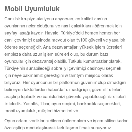
Mobil Uyumluluk
Canlı bir krupiye aksiyonu arıyorsan, en kaliteli casino
oyunlarının neler olduğunu ve nasıl çalıştıklarını öğrenmek için
sayfayı aşağı kaydır. Havale, Türkiye’deki hemen hemen her
canlı çevrimiçi casinoda mevcut olan %100 güvenli ve yasal bir
ödeme seçeneğidir. Ana dezavantajları yüksek işlem ücretleri
empieza daha uzun işlem süreleri olup, bu durum bazı
oyuncular için dezavantaj olabilir. Tutkulu kumarbazlar olarak,
Türkiye’nin sunabileceği sobre iyi çevrimiçi casinoyu seçmek
için neye bakmamız gerektiğini w tamtym miejscu olarak
biliyoruz. Her oyuncunun bir platformun güvenilir olup olmadığını
belirleyen faktörlerden haberdar olmadığı için, güvenilir siteleri
araştırıp topladık ve bahislerinizi güvenle yapabileceğiniz siteleri
listeledik. Yasallık, itibar, oyun seçimi, bankacılık seçenekleri,
mobil uyumluluk, müşteri hizmetleri vb.
Oyun ortamı varlıklarını dilden üniformalara ve işlem stiline kadar
özelleştirip markalaştırarak farklılaşma fırsatı sunuyoruz.