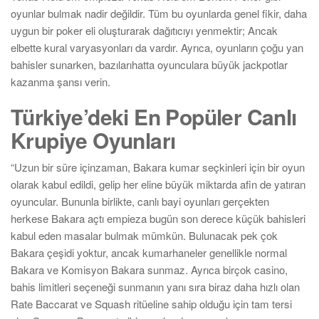
oyunlar bulmak nadir değildir. Tüm bu oyunlarda genel fikir, daha
uygun bir poker eli oluşturarak dağıtıcıyı yenmektir; Ancak
elbette kural varyasyonları da vardır. Ayrıca, oyunların çoğu yan
bahisler sunarken, bazılarıhatta oyunculara büyük jackpotlar
kazanma şansı verin.
Türkiye’deki En Popüler Canlı
Krupiye Oyunları
“Uzun bir süre içinzaman, Bakara kumar seçkinleri için bir oyun
olarak kabul edildi, gelip her eline büyük miktarda afin de yatıran
oyuncular. Bununla birlikte, canlı bayi oyunları gerçekten
herkese Bakara açtı empieza bugün son derece küçük bahisleri
kabul eden masalar bulmak mümkün. Bulunacak pek çok
Bakara çeşidi yoktur, ancak kumarhaneler genellikle normal
Bakara ve Komisyon Bakara sunmaz. Ayrıca birçok casino,
bahis limitleri seçeneği sunmanın yanı sıra biraz daha hızlı olan
Rate Baccarat ve Squash ritüeline sahip olduğu için tam tersi