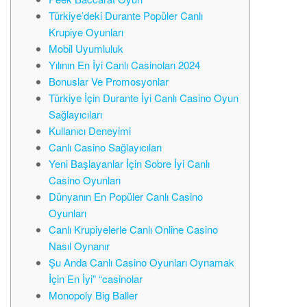
Türkiye’deki Durante Popüler Canlı
Krupiye Oyunları
Mobil Uyumluluk
Yılının En İyi Canlı Casinoları 2024
Bonuslar Ve Promosyonlar
Türkiye İçin Durante İyi Canlı Casino Oyun
Sağlayıcıları
Kullanıcı Deneyimi
Canlı Casino Sağlayıcıları
Yeni Başlayanlar İçin Sobre İyi Canlı
Casino Oyunları
Dünyanın En Popüler Canlı Casino
Oyunları
Canlı Krupiyelerle Canlı Online Casino
Nasıl Oynanır
Şu Anda Canlı Casino Oyunları Oynamak
İçin En İyi” “casinolar
Monopoly Big Baller