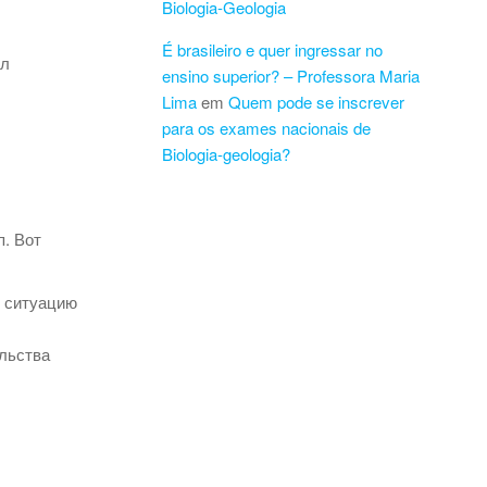
Biologia-Geologia
É brasileiro e quer ingressar no
ыл
ensino superior? – Professora Maria
Lima
em
Quem pode se inscrever
para os exames nacionais de
Biologia-geologia?
п. Вот
ю ситуацию
ельства