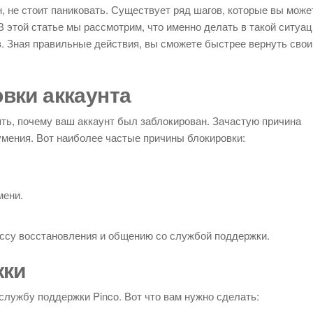
, не стоит паниковать. Существует ряд шагов, которые вы може
 этой статье мы рассмотрим, что именно делать в такой ситуац
. Зная правильные действия, вы сможете быстрее вернуть свои
вки аккаунта
ть, почему ваш аккаунт был заблокирован. Зачастую причина
умения. Вот наиболее частые причины блокировки:
мени.
ессу восстановления и общению со службой поддержки.
жки
службу поддержки Pinco. Вот что вам нужно сделать: