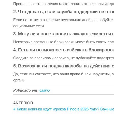
Процесс восстановления может занять от нескольких дн
2. Что делать, если служба поддержки не отв
Если нет ответа в течение нескольких дней, попробуйте
социальные сети.
3. Могу ли я восстановить аккаунт самостоя
Некоторые временные блокировки могут быть сняты само
4. Есть ли возможность избежать блокирово
Следите за правилами сервиса, не публикуйте подозрит
5. Возможна ли подача жалобы на действия
Да, если вы считаете, что ваши права были нарушены,
органы.
Publicado em
casino
Navegação
Artigo
ANTERIOR
anterior
Какие новинки ждут игроков Pinco в 2025 году? Важны
de