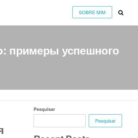
SOBRE MIM
co: примеры успешного
Pesquisar
Pesquisar
я