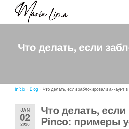
Skip
to
Professora
Teu
the
caminho
Maria Lima
content
até a
faculdade
Что делать, если заб
Início
»
Blog
»
Что делать, если заблокировали аккаунт в
Что делать, если
JAN
02
Pinco: примеры 
2026