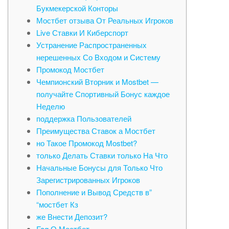
Букмекерской Конторы
Мостбет отзыва От Реальных Игроков
Live Ставки И Киберспорт
Устранение Распространенных
нерешенных Со Входом и Систему
Промокод Мостбет
Чемпионский Вторник и Mostbet —
получайте Спортивный Бонус каждое
Неделю
поддержка Пользователей
Преимущества Ставок а Мостбет
но Такое Промокод Mostbet?
только Делать Ставки только На Что
Начальные Бонусы для Только Что
Зарегистрированных Игроков
Пополнение и Вывод Средств в”
“мостбет Кз
же Внести Депозит?
Faq О Мостбет