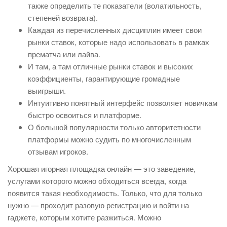
также определить те показатели (волатильность,
степеней возврата).
Каждая из перечисленных дисциплин имеет свои
рынки ставок, которые надо использовать в рамках
прематча или лайва.
И там, а там отличные рынки ставок и высоких
коэффициенты, гарантирующие громадные
выигрыши.
Интуитивно понятный интерфейс позволяет новичкам
быстро освоиться и платформе.
О большой популярности только авторитетности
платформы можно судить по многочисленным
отзывам игроков.
Хорошая игорная площадка онлайн — это заведение,
услугами которого можно обходиться всегда, когда
появится такая необходимость. Только, что для только
нужно — проходит разовую регистрацию и войти на
гаджете, которым хотите разжиться. Можно