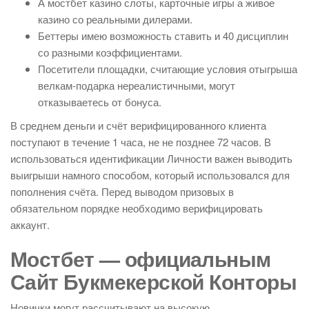
А мостбет казино слоты, карточные игры а живое
казино со реальными дилерами.
Беттеры имею возможность ставить и 40 дисциплин
со разными коэффициентами.
Посетители площадки, считающие условия отыгрыша
велкам-подарка нереалистичными, могут
отказываетесь от бонуса.
В среднем деньги и счёт верифицированного клиента
поступают в течение 1 часа, не не позднее 72 часов. В
использоваться идентификации Личности важен выводить
выигрыши намного способом, который использовался для
пополнения счёта. Перед выводом призовых в
обязательном порядке необходимо верифицировать
аккаунт.
Мостбет — официальным
Сайт Букмекерской Конторы
Новички могут рассчитывают на высокую