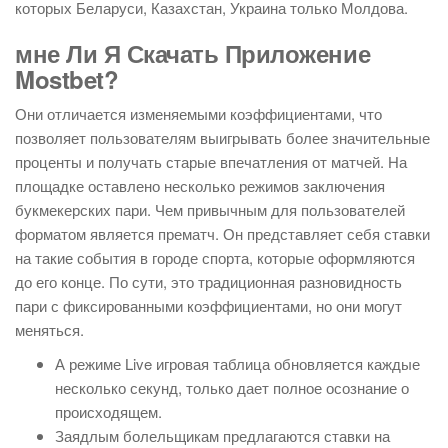
которых Беларуси, Казахстан, Украина только Молдова.
мне Ли Я Скачать Приложение
Mostbet?
Они отличается изменяемыми коэффициентами, что
позволяет пользователям выигрывать более значительные
проценты и получать старые впечатления от матчей. На
площадке оставлено несколько режимов заключения
букмекерских пари. Чем привычным для пользователей
форматом является прематч. Он представляет себя ставки
на такие события в городе спорта, которые оформляются
до его конце. По сути, это традиционная разновидность
пари с фиксированными коэффициентами, но они могут
меняться.
А режиме Live игровая таблица обновляется каждые
несколько секунд, только дает полное осознание о
происходящем.
Заядлым болельщикам предлагаются ставки на