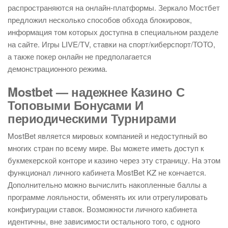
распространяются на онлайн-платформы. Зеркало Мостбет
предложил несколько способов обхода блокировок,
информация том которых доступна в специальном разделе
на сайте. Игры LIVE/TV, ставки на спорт/киберспорт/ТОТО,
а также покер онлайн не предполагается
демонстрационного режима.
Mostbet — надежнее Казино С
Топовыми Бонусами И
периодическими Турнирами
MostBet является мировых компанией и недоступный во
многих стран по всему мире. Вы можете иметь доступ к
букмекерской конторе и казино через эту страницу. На этом
функционал личного кабинета MostBet KZ не кончается.
Дополнительно можно вычислить накопленные баллы а
программе лояльности, обменять их или отрегулировать
конфигурации ставок. Возможности личного кабинета
идентичны, вне зависимости остального того, с одного