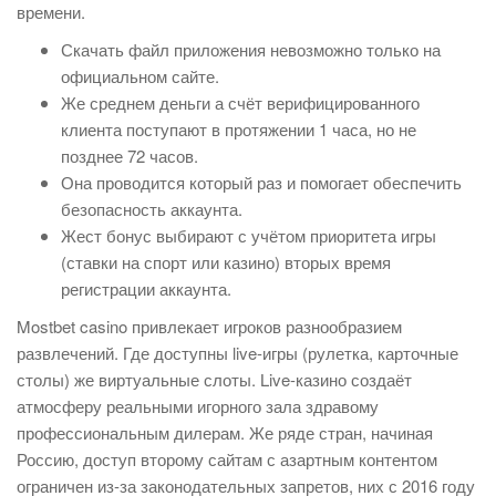
времени.
Скачать файл приложения невозможно только на
официальном сайте.
Же среднем деньги а счёт верифицированного
клиента поступают в протяжении 1 часа, но не
позднее 72 часов.
Она проводится который раз и помогает обеспечить
безопасность аккаунта.
Жест бонус выбирают с учётом приоритета игры
(ставки на спорт или казино) вторых время
регистрации аккаунта.
Mostbet casino привлекает игроков разнообразием
развлечений. Где доступны live-игры (рулетка, карточные
столы) же виртуальные слоты. Live-казино создаёт
атмосферу реальными игорного зала здравому
профессиональным дилерам. Же ряде стран, начиная
Россию, доступ второму сайтам с азартным контентом
ограничен из-за законодательных запретов, них с 2016 году