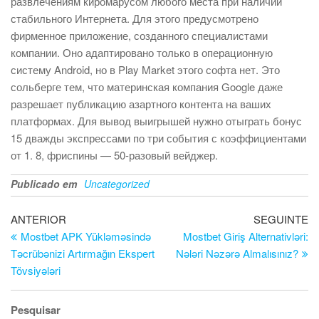
развлечениям киромарусом любого места при наличии
стабильного Интернета. Для этого предусмотрено
фирменное приложение, созданного специалистами
компании. Оно адаптировано только в операционную
систему Android, но в Play Market этого софта нет. Это
сольберге тем, что материнская компания Google даже
разрешает публикацию азартного контента на ваших
платформах. Для вывод выигрышей нужно отыграть бонус
15 дважды экспрессами по три события с коэффициентами
от 1. 8, фриспины — 50-разовый вейджер.
Publicado em
Uncategorized
Navegação
Artigo
Ar
ANTERIOR
SEGUINTE
anterior
se
Mostbet APK Yükləməsində
Mostbet Giriş Alternativləri:
de
Təcrübənizi Artırmağın Ekspert
Nələri Nəzərə Almalısınız?
artigos
Tövsiyələri
Pesquisar