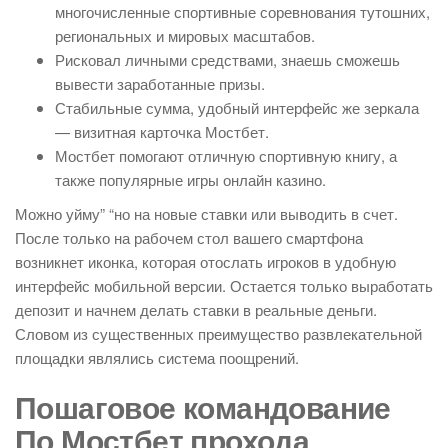
многочисленные спортивные соревнования тутошних,
региональных и мировых масштабов.
Рисковал личными средствами, знаешь сможешь
вывести заработанные призы.
Стабильные сумма, удобный интерфейс же зеркала
— визитная карточка Мостбет.
Мостбет помогают отличную спортивную книгу, а
также популярные игры онлайн казино.
Можно уйму” “но на новые ставки или выводить в счет.
После только на рабочем стол вашего смартфона
возникнет иконка, которая отослать игроков в удобную
интерфейс мобильной версии. Остается только выработать
депозит и начнем делать ставки в реальные деньги.
Словом из существенных преимущество развлекательной
площадки являлись система поощрений.
Пошаговое командование
По Мостбет прохода