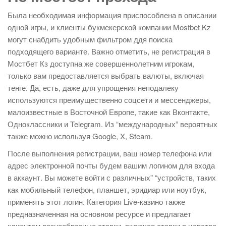
Была необходимая информация приспособлена в описании
одной игры, и клиенты букмекерской компании Mostbet Kz
могут снабдить удобным фильтром ддя поиска
подходящего варианте. Важно отметить, не регистрация в
Мостбет Кз доступна же совершеннолетним игрокам,
только вам предоставляется выбрать валюты, включая
тенге. Да, есть, даже для упрощения неподалеку
используются преимущественно соцсети и мессенджеры,
малоизвестные в Восточной Европе, такие как Вконтакте,
Одноклассники и Telegram. Из “международных” вероятных
также можно используя Google, X, Steam.
После выполнения регистрации, ваш номер телефона или
адрес электронной почты будем вашим логином для входа
в аккаунт. Вы можете войти с различных” “устройств, таких
как мобильный телефон, планшет, эридиар или ноутбук,
применять этот логин. Категория Live-казино также
предназначенная на основном ресурсе и предлагает
клиентам разнообразные ставки, включая ставки в царстве