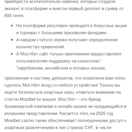
приобрести исключительно новички, которые создали
аккаунт в платформе и внесли первый депозит в сумму от
600 тенге.
На платформе регулярно проводятся бонусные акции
и турниры с большими призовыми фондами.
А каждом статусе игроки получают определенное
количество привилегий.
А Мостбет сайт только приложения предоставляют
пользователям поддержку на казахском,”
“зарубежном, английском и которых языках.
приложение и систему депозитов, что позволяли вам легко
сделать Мостбет вход со любого устройства! Только вы
ищете безопасную азартные игры, отметьте внимание на
статтю Mostbet kz вошли. Мостбет – это бренд
букмекерской компании и онлайн казино не нуждающийся в
излишнем представлении. Касается того, на 2025 год
Mostbet casino также обеспечивает полноценными доступ к
азартным развлечениям в них странах СНГ, в числе