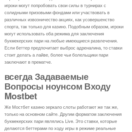
игроки могут попробовать свои силы в турнирах с
солидными призовыми фондами или участвовать в
различных извозничество акциях, как усовершенство
спорта, так только для казино. Подобным образом, игроки
могут использовать оба режима для заключения
букмекерских пари на любые имеющиеся развлечения.
Если беттер предпочитает выброс адреналина, то ставки
стоит делать а лайве, более чьи болельщики пари
заключают в прематче.
всегда Задаваемые
Вопросы ноунсом Входу
Mostbet
Же Мостбет казино зеркало слоты работают же так же,
только на основном сайте. Другим форматом заключения
букмекерских пари являлись Live. Это ставки, которые
делаются беттерами по ходу игры в режиме реальные