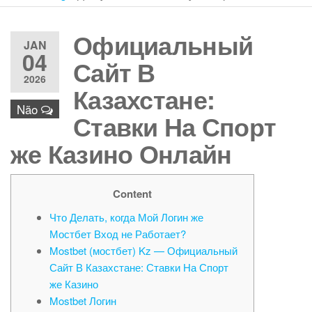
Официальный
JAN
04
Сайт В
2026
Казахстане:
Não
Ставки На Спорт
же Казино Онлайн
Content
Что Делать, когда Мой Логин же
Мостбет Вход не Работает?
Mostbet (мостбет) Kz — Официальный
Сайт В Казахстане: Ставки На Спорт
же Казино
Mostbet Логин