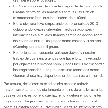
gran serie sobre jugadores.
FIFA serí­a algunos de los videojuegos de de más grande
usadas dentro de las amantes sobre la Play Station
mismamente­ igual que los hinchas de el fútbol.
Elena siempre lleva empezando por el anualidad 2013
colaborando joviales diferentes medios nacionales y
internacionales similares usando campo de acción sobre
las apuestas online, los juegos sobre casino y el campo
eGaming acerca de el grupo.
Por fortuna, es necesario realizado debido a nuestro
trabajo de cual nunca tengas que hacerlo tú, navegando
por gigantesca biblioteca sobre juegos inclusive encontrar
las tragamonedas más profusamente conocidas sobre
Gamomat que hay disponibles en los casinos en internet.
Por fortuna, decidieron expandir dicho negocio todavía
mayormente abrazando ciertamente el reino de el taller para los
casinos online, es por ello que hay en día deben emocionantes
juegos sobre tragaperras en camino monetarios conveniente.
Mientras estaba sobre la universidad, Marta se interesó dentro