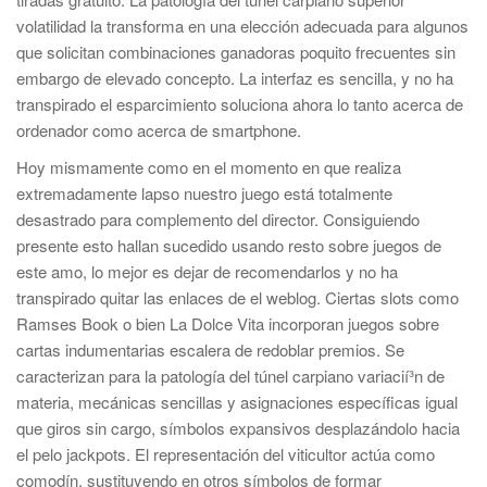
volatilidad la transforma en una elección adecuada para algunos
que solicitan combinaciones ganadoras poquito frecuentes sin
embargo de elevado concepto. La interfaz es sencilla, y no ha
transpirado el esparcimiento soluciona ahora lo tanto acerca de
ordenador como acerca de smartphone.
Hoy mismamente­ como en el momento en que realiza
extremadamente lapso nuestro juego está totalmente
desastrado para complemento del director. Consiguiendo
presente esto hallan sucedido usando resto sobre juegos de
este amo, lo mejor es dejar de recomendarlos y no ha
transpirado quitar las enlaces de el weblog. Ciertas slots como
Ramses Book o bien La Dolce Vita incorporan juegos sobre
cartas indumentarias escalera de redoblar premios. Se
caracterizan para la patologí­a del túnel carpiano variacií³n de
materia, mecánicas sencillas y asignaciones específicas igual
que giros sin cargo, símbolos expansivos desplazándolo hacia
el pelo jackpots. El representación del viticultor actúa como
comodín, sustituyendo en otros símbolos de formar