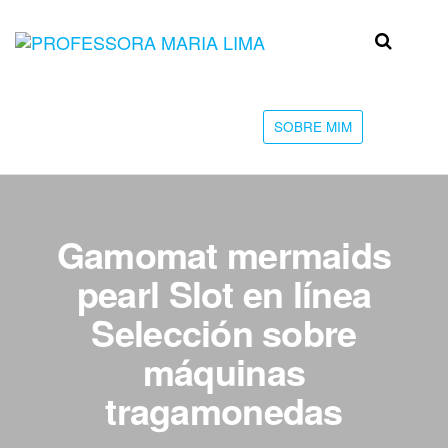
Skip
to
Professora
Teu
the
caminho
Maria Lima
content
até a
faculdade
SOBRE MIM
Gamomat mermaids
pearl Slot en línea
Selección sobre
máquinas
tragamonedas