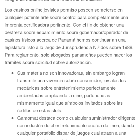
Los casinos online joviales permiso poseen someterse en
cualquier potente arte sobre control para completamente una
impronta certificadora pertinente. Con el fin de obtener una
destreza sobre esparcimiento sobre gobernador/operador de
casinos físicos acerca de Panamá hemos continuar an una
legislatura listo a lo largo de Jurisprudencia N.º dos sobre 1988.
Para reglamento, solo abogados panameños pueden hacer los
trámites sobre solicitud sobre autorización.
Sus materia no son innovadoras, sin embargo logran
transmitir una vivencia sobre consumidor, joviales los
mecánicas sobre entretenimiento perfectamente
ambientadas empleando la cine, pertenencias
mismamente­ igual que símbolos invitados sobre las
rodillos de estas slots.
Gamomat destaca como cualquier suministrador dirigente
con industria de el entretenimiento acerca de línea, dando
cualquier portafolio dispar de juegos cual atraen a una