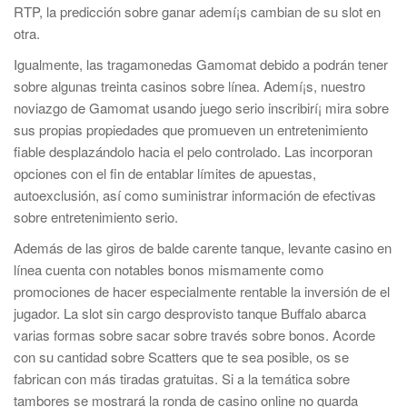
RTP, la predicción sobre ganar ademí¡s cambian de su slot en
otra.
Igualmente, las tragamonedas Gamomat debido a podrán tener
sobre algunas treinta casinos sobre línea. Ademí¡s, nuestro
noviazgo de Gamomat usando juego serio inscribirí¡ mira sobre
sus propias propiedades que promueven un entretenimiento
fiable desplazándolo hacia el pelo controlado. Las incorporan
opciones con el fin de entablar límites de apuestas,
autoexclusión, así­ como suministrar información de efectivas
sobre entretenimiento serio.
Además de las giros de balde carente tanque, levante casino en
línea cuenta con notables bonos mismamente­ como
promociones de hacer especialmente rentable la inversión de el
jugador. La slot sin cargo desprovisto tanque Buffalo abarca
varias formas sobre sacar sobre través sobre bonos. Acorde
con su cantidad sobre Scatters que te sea posible, os se
fabrican con más tiradas gratuitas. Si a la temática sobre
tambores se mostrará la ronda de casino online no guarda