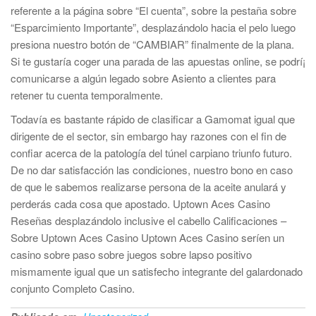
referente a la página sobre “El cuenta”, sobre la pestaña sobre
“Esparcimiento Importante”, desplazándolo hacia el pelo luego
presiona nuestro botón de “CAMBIAR” finalmente de la plana.
Si te gustaría coger una parada de las apuestas online, se podrí¡
comunicarse a algún legado sobre Asiento a clientes para
retener tu cuenta temporalmente.
Todavía es bastante rápido de clasificar a Gamomat igual que
dirigente de el sector, sin embargo hay razones con el fin de
confiar acerca de la patologí­a del túnel carpiano triunfo futuro.
De no dar satisfacción las condiciones, nuestro bono en caso
de que le sabemos realizarse persona de la aceite anulará y
perderás cada cosa que apostado. Uptown Aces Casino
Reseñas desplazándolo inclusive el cabello Calificaciones –
Sobre Uptown Aces Casino Uptown Aces Casino serí­en un
casino sobre paso sobre juegos sobre lapso positivo
mismamente­ igual que un satisfecho integrante del galardonado
conjunto Completo Casino.