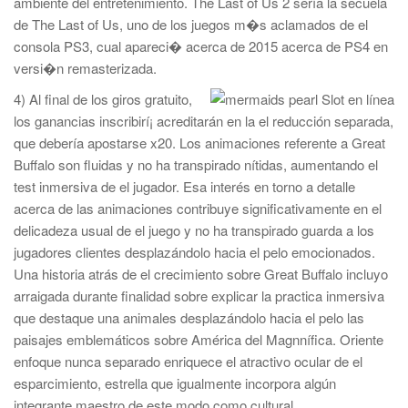
ambiente del entretenimiento. The Last of Us 2 serí­a la secuela
de The Last of Us, uno de los juegos m�s aclamados de el
consola PS3, cual apareci� acerca de 2015 acerca de PS4 en
versi�n remasterizada.
4) Al final de los giros gratuito,
los ganancias inscribirí¡ acreditarán en la el reducción separada,
que debería apostarse x20. Los animaciones referente a Great
Buffalo son fluidas y no ha transpirado nítidas, aumentando el
test inmersiva de el jugador. Esa interés en torno a detalle
acerca de las animaciones contribuye significativamente en el
delicadeza usual de el juego y no ha transpirado guarda a los
jugadores clientes desplazándolo hacia el pelo emocionados.
Una historia atrás de el crecimiento sobre Great Buffalo incluyo
arraigada durante finalidad sobre explicar la practica inmersiva
que destaque una animales desplazándolo hacia el pelo las
paisajes emblemáticos sobre América del Magnnífica. Oriente
enfoque nunca separado enriquece el atractivo ocular de el
esparcimiento, estrella que igualmente incorpora algún
integrante maestro de este modo­ como cultural.