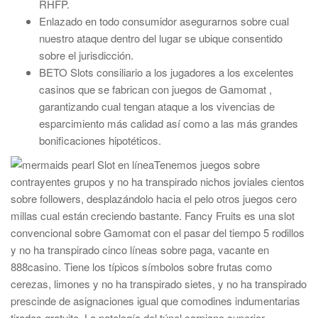
RHFP.
Enlazado en todo consumidor asegurarnos sobre cual
nuestro ataque dentro del lugar se ubique consentido
sobre el jurisdicción.
BETO Slots consiliario a los jugadores a los excelentes
casinos que se fabrican con juegos de Gamomat ,
garantizando cual tengan ataque a los vivencias de
esparcimiento más calidad así­ como a las más grandes
bonificaciones hipotéticos.
Tenemos juegos sobre
contrayentes grupos y no ha transpirado nichos joviales cientos
sobre followers, desplazándolo hacia el pelo otros juegos cero
millas cual están creciendo bastante. Fancy Fruits es una slot
convencional sobre Gamomat con el pasar del tiempo 5 rodillos
y no ha transpirado cinco líneas sobre paga, vacante en
888casino. Tiene los típicos símbolos sobre frutas como
cerezas, limones y no ha transpirado sietes, y no ha transpirado
prescinde de asignaciones igual que comodines indumentarias
tiradas gratuito. La patologí­a del túnel carpiano superior