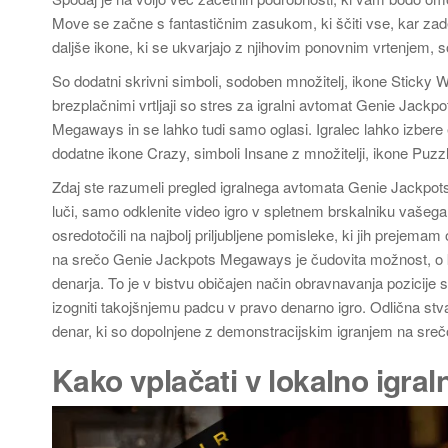
Move se začne s fantastičnim zasukom, ki ščiti vse, kar zade
daljše ikone, ki se ukvarjajo z njihovim ponovnim vrtenjem, so
So dodatni skrivni simboli, sodoben množitelj, ikone Sticky W
brezplačnimi vrtljaji so stres za igralni avtomat Genie Ja
Megaways in se lahko tudi samo oglasi. Igralec lahko izbere 
dodatne ikone Crazy, simboli Insane z množitelji, ikone Puzz
Zdaj ste razumeli pregled igralnega avtomata Genie Jackpots W
luči, samo odklenite video igro v spletnem brskalniku vašega 
osredotočili na najbolj priljubljene pomisleke, ki jih preje
na srečo Genie Jackpots Megaways je čudovita možnost, o kate
denarja. To je v bistvu običajen način obravnavanja pozicije s s
izogniti takojšnjemu padcu v pravo denarno igro. Odlična stvar
denar, ki so dopolnjene z demonstracijskim igranjem na sr
Kako vplačati v lokalno igral