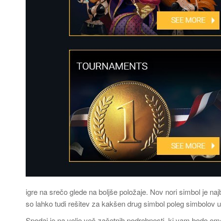
igre na srečo glede na boljše položaje. Nov nori simbol je naj
so lahko tudi rešitev za kakšen drug simbol poleg simbolov u
Spodaj je na voljo več začetnih podrobnosti, ki vam bodo omog