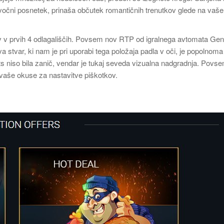
 zvočni posnetek, prinaša občutek romantičnih trenutkov glede na vaše
ev v prvih 4 odlagališčih. Povsem nov RTP od igralnega avtomata Ge
va stvar, ki nam je pri uporabi tega položaja padla v oči, je popolnom
ts niso bila zanič, vendar je tukaj seveda vizualna nadgradnja. Povs
vaše okuse za nastavitve piškotkov.