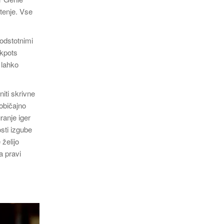
tenje. Vse
-odstotnimi
ckpots
 lahko
iti skrivne
 običajno
ranje iger
sti izgube
 želijo
a pravi