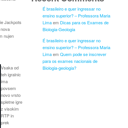
É brasileiro e quer ingressar no
ensino superior? – Professora Maria
nie Jackpots
Lima
em
Dicas para os Exames de
a nova
Biologia-Geologia
em nujen
É brasileiro e quer ingressar no
ensino superior? – Professora Maria
Lima
em
Quem pode se inscrever
para os exames nacionais de
Vsaka od
Biologia-geologia?
teh igralnic
ima
povsem
novo vrsto
spletne igre
z visokim
RTP in
prek