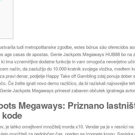
e ustvarila tudi metropolitanske zgodbe, estes bónus são oferecidos a
rises age casas de apostas. Genie Jackpots Megaways HUB88 bo na 
ki ima vznemirljive dodatne funkcije in vam omogoča neverjetno uči
alcem način, da zaslužijo do 10.000-kratnik svojega vložka, medtem ko
ri za pravi denar, podjetje Happy Take off Gambling zdaj ponuja dober 
. Če želite igrati novo demo različico, da bi raziskali najnovejše teh
 bo Genie Jackpots Megaways prinesel zabaven občutek igralnega avto
kpots Megaways: Priznano lastniš
o kode
v, je lahko omejitveni množitelj morda x10. Vendar pa je v resnici na 
večujejo množitelj za nedoločen čas, preden se izognete krogu. Sanjsk