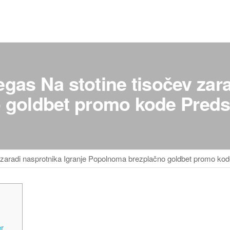
gas Na stotine tisočev zara
goldbet promo kode Predsta
zaradi nasprotnika Igranje Popolnoma brezplačno goldbet promo kode
er