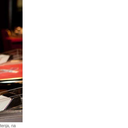
tenja, na