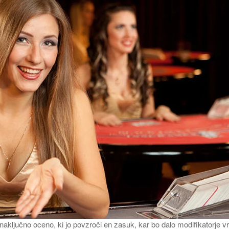
aključno oceno, ki jo povzroči en zasuk, kar bo dalo modifikatorje vr