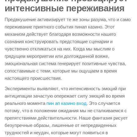
интенсивные переживания
Предвкушение активизирует те же зоны разума, что и само
переживание приятного события пинап казино. Этот
механизм действует благодаря возможности нашего
сознания конструировать предстоящие сценарии и
чувственно откликаться на них. Когда мы мыслим о
грядущем мероприятии или долгожданной вояже,
эмоциональная система генерирует позитивные чувства,
сопоставимые с теми, которые мы ощущаем в время
настоящего происшествия.
Эксперименты выявляют, что интенсивность эмоций при
антиципации зачастую опережает силу эмоций во время
реального момента
пин ап казино вход
. Это случается
потому, что в положении ожидания мы не сталкиваемся с
препятствиями действительности. Наше фантазия рисует
безупречные образы, лишенные от непредвиденных
трудностей и неудач, которые могут появиться в