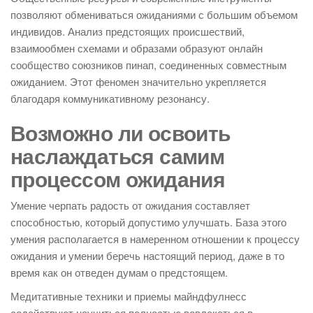
позволяют обмениваться ожиданиями с большим объемом
индивидов. Анализ предстоящих происшествий,
взаимообмен схемами и образами образуют онлайн
сообщество союзников пинап, соединенных совместным
ожиданием. Этот феномен значительно укрепляется
благодаря коммуникативному резонансу.
Возможно ли освоить
наслаждаться самим
процессом ожидания
Умение черпать радость от ожидания составляет
способностью, который допустимо улучшать. База этого
умения располагается в намеренном отношении к процессу
ожидания и умении беречь настоящий период, даже в то
время как он отведен думам о предстоящем.
Медитативные техники и приемы майндфулнесс
содействуют научиться полностью вовлекаться в