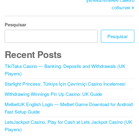
события
Pesquisar
Pesquisar
Recent Posts
TikiTaka Casino — Banking: Deposits and Withdrawals (UK
Players)
Starlight Princess: Türkiye İçin Çevrimiçi Casino İncelemesi
Withdrawing Winnings Pin Up Casino: UK Guide
MelbetUK English Login — Melbet Game Download for Android:
Fast Setup Guide
LetsJackpot Casino, Play for Cash at Lets Jackpot Casino (UK
Players)