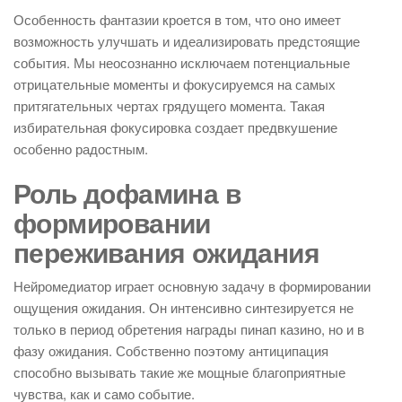
Особенность фантазии кроется в том, что оно имеет
возможность улучшать и идеализировать предстоящие
события. Мы неосознанно исключаем потенциальные
отрицательные моменты и фокусируемся на самых
притягательных чертах грядущего момента. Такая
избирательная фокусировка создает предвкушение
особенно радостным.
Роль дофамина в
формировании
переживания ожидания
Нейромедиатор играет основную задачу в формировании
ощущения ожидания. Он интенсивно синтезируется не
только в период обретения награды пинап казино, но и в
фазу ожидания. Собственно поэтому антиципация
способно вызывать такие же мощные благоприятные
чувства, как и само событие.