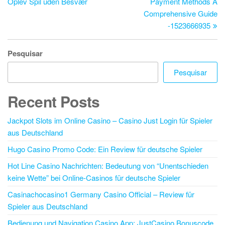
Oplev Spil uden Besvær
Payment Methods A
artigos
Comprehensive Guide
-1523666935
Pesquisar
Pesquisar
Recent Posts
Jackpot Slots im Online Casino – Casino Just Login für Spieler
aus Deutschland
Hugo Casino Promo Code: Ein Review für deutsche Spieler
Hot Line Casino Nachrichten: Bedeutung von “Unentschieden
keine Wette” bei Online-Casinos für deutsche Spieler
Casinachocasino1 Germany Casino Official – Review für
Spieler aus Deutschland
Bedienung und Navigation Casino App: JustCasino Bonuscode