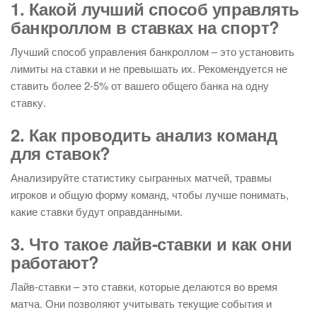
1. Какой лучший способ управлять
банкроллом в ставках на спорт?
Лучший способ управления банкроллом – это установить
лимиты на ставки и не превышать их. Рекомендуется не
ставить более 2-5% от вашего общего банка на одну
ставку.
2. Как проводить анализ команд
для ставок?
Анализируйте статистику сыгранных матчей, травмы
игроков и общую форму команд, чтобы лучше понимать,
какие ставки будут оправданными.
3. Что такое лайв-ставки и как они
работают?
Лайв-ставки – это ставки, которые делаются во время
матча. Они позволяют учитывать текущие события и