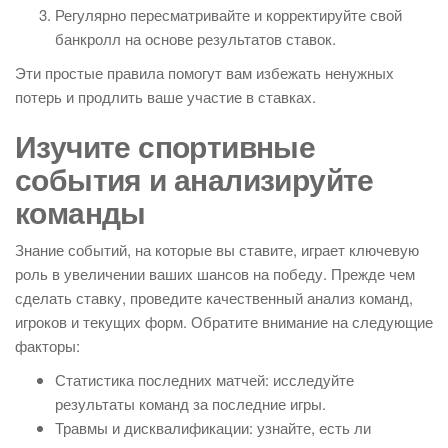
Регулярно пересматривайте и корректируйте свой
банкролл на основе результатов ставок.
Эти простые правила помогут вам избежать ненужных
потерь и продлить ваше участие в ставках.
Изучите спортивные
события и анализируйте
команды
Знание событий, на которые вы ставите, играет ключевую
роль в увеличении ваших шансов на победу. Прежде чем
сделать ставку, проведите качественный анализ команд,
игроков и текущих форм. Обратите внимание на следующие
факторы:
Статистика последних матчей: исследуйте
результаты команд за последние игры.
Травмы и дисквалификации: узнайте, есть ли