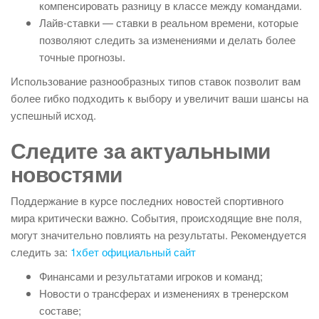
компенсировать разницу в классе между командами.
Лайв-ставки — ставки в реальном времени, которые
позволяют следить за изменениями и делать более
точные прогнозы.
Использование разнообразных типов ставок позволит вам
более гибко подходить к выбору и увеличит ваши шансы на
успешный исход.
Следите за актуальными
новостями
Поддержание в курсе последних новостей спортивного
мира критически важно. События, происходящие вне поля,
могут значительно повлиять на результаты. Рекомендуется
следить за:
1хбет официальный сайт
Финансами и результатами игроков и команд;
Новости о трансферах и изменениях в тренерском
составе;