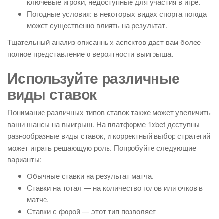
ключевые игроки, недоступные для участия в игре.
Погодные условия: в некоторых видах спорта погода
может существенно влиять на результат.
Тщательный анализ описанных аспектов даст вам более
полное представление о вероятности выигрыша.
Используйте различные
виды ставок
Понимание различных типов ставок также может увеличить
ваши шансы на выигрыш. На платформе 1xbet доступны
разнообразные виды ставок, и корректный выбор стратегий
может играть решающую роль. Попробуйте следующие
варианты:
Обычные ставки на результат матча.
Ставки на тотал — на количество голов или очков в
матче.
Ставки с форой — этот тип позволяет