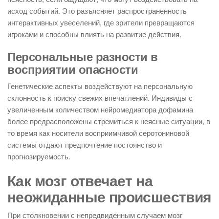
исход событий. Это разъясняет распространенность
интерактивных увеселений, где зрители превращаются
игроками и способны влиять на развитие действия.
Персональные разности в
восприятии опасности
Генетические аспекты воздействуют на персональную
склонность к поиску свежих впечатлений. Индивиды с
увеличенным количеством нейромедиатора дофамина
более предрасположены стремиться к неясные ситуации, в
то время как носители восприимчивой серотониновой
системы отдают предпочтение постоянство и
прогнозируемость.
Как мозг отвечает на
неожиданные происшествия
При столкновении с непредвиденным случаем мозг