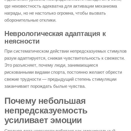
где неизвестность адекватна для активации механизма
награды, но не настолько огромна, чтобы вызвать
оборонительные отклики.
Неврологическая адаптация к
неясности
При систематическом действии непредсказуемых стимулов
разум адаптируется, снижая чувствительность к свежести.
Это разъясняет, почему люди, занимающиеся
рискованными видами спорта, постоянно желают обрести
свежие трудности — предыдущий степень стимуляции
заканчивает порождать былые чувства.
Почему небольшая
непредсказуемость
усиливает эмоции
Средняя доза неясности работает как эмоциональный