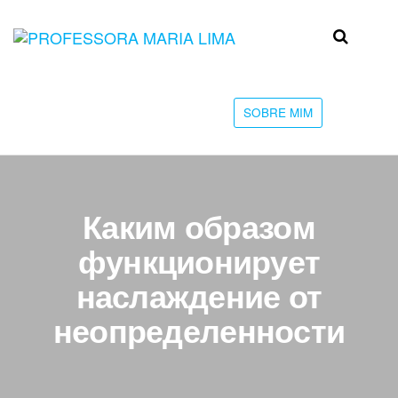
Skip
to
Professora
Teu
the
caminho
Maria Lima
content
até a
faculdade
SOBRE MIM
Каким образом
функционирует
наслаждение от
неопределенности