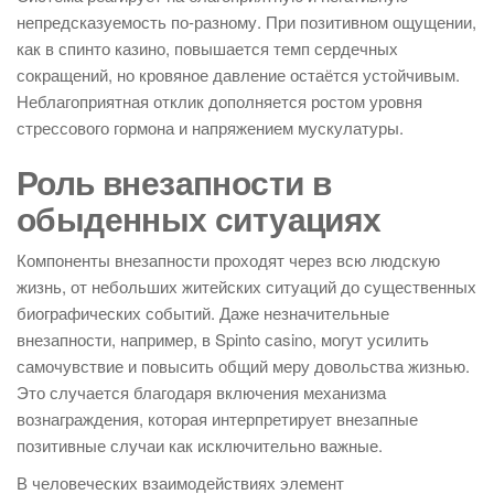
непредсказуемость по-разному. При позитивном ощущении,
как в спинто казино, повышается темп сердечных
сокращений, но кровяное давление остаётся устойчивым.
Неблагоприятная отклик дополняется ростом уровня
стрессового гормона и напряжением мускулатуры.
Роль внезапности в
обыденных ситуациях
Компоненты внезапности проходят через всю людскую
жизнь, от небольших житейских ситуаций до существенных
биографических событий. Даже незначительные
внезапности, например, в Spinto сasino, могут усилить
самочувствие и повысить общий меру довольства жизнью.
Это случается благодаря включения механизма
вознаграждения, которая интерпретирует внезапные
позитивные случаи как исключительно важные.
В человеческих взаимодействиях элемент