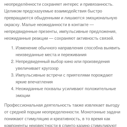
неопределённости сохраняет интерес и привязанность.
Целиком предсказуемые взаимодействия быстро
превращаются обыденными и лишаются эмоциональную
окраску. Малые неожиданности в контакте —
непредвиденные презенты, импульсивные предложения,
неожиданные реакции — сохраняют активность связей.
Изменение обычного направления способна выявить
неизведанные места и переживания
Непредвиденный выбор кино или произведения
увеличивает кругозор
Импульсивные встречи с приятелями порождают
яркие впечатления
Неожиданные похвалы усиливают положительные
эмоции
Профессиональная деятельность также извлекает выгоду
от средней порции неопределенности. Монотонные задачи
понижают стимуляцию и креативность, в то время как
компоненты неизвестности в спинто казино стимулируют