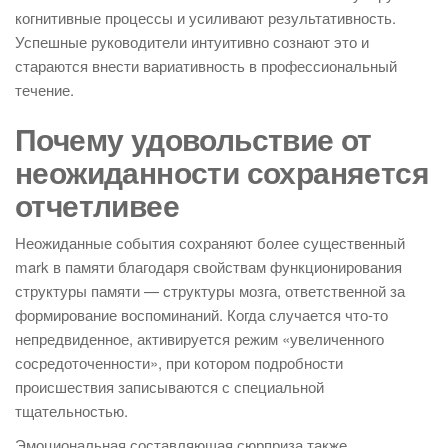
когнитивные процессы и усиливают результативность.
Успешные руководители интуитивно сознают это и
стараются внести вариативность в профессиональный
течение.
Почему удовольствие от
неожиданности сохраняется
отчетливее
Неожиданные события сохраняют более существенный
mark в памяти благодаря свойствам функционирования
структуры памяти — структуры мозга, ответственной за
формирование воспоминаний. Когда случается что-то
непредвиденное, активируется режим «увеличенного
сосредоточенности», при котором подробности
происшествия записываются с специальной
тщательностью.
Эмоциональная составляющая сюрприза также