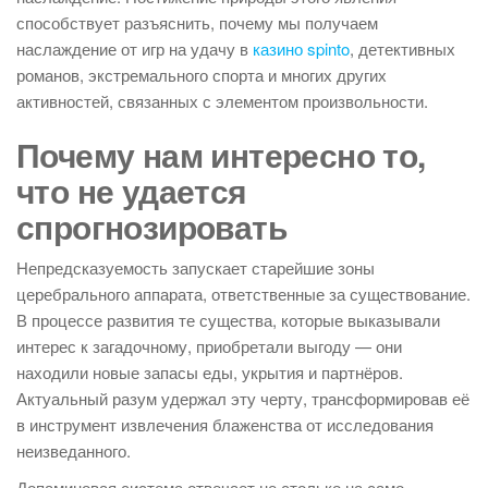
способствует разъяснить, почему мы получаем
наслаждение от игр на удачу в
казино spinto
, детективных
романов, экстремального спорта и многих других
активностей, связанных с элементом произвольности.
Почему нам интересно то,
что не удается
спрогнозировать
Непредсказуемость запускает старейшие зоны
церебрального аппарата, ответственные за существование.
В процессе развития те существа, которые выказывали
интерес к загадочному, приобретали выгоду — они
находили новые запасы еды, укрытия и партнёров.
Актуальный разум удержал эту черту, трансформировав её
в инструмент извлечения блаженства от исследования
неизведанного.
Допаминовая система отвечает не столько на само