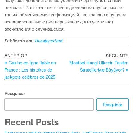
получают дополнительное усиление через чувственный
резонанс. Рассказывая о непредвиденном случае, мы не
только обмениваемся информацией, но и заново ощущаем
ассоциированные с ним переживания, что усиливает
впечатления о случившемся.
Publicado em
Uncategorized
Navegação
Artigo
Ar
ANTERIOR
SEGUINTE
anterior
se
Casino en ligne fiable en
Mostbet Hangi Ülkenin Tanıtım
de
France : Les histoires de
Stratejileriyle Büyüyor?
artigos
jackpots célèbres de 2025
Pesquisar
Pesquisar
Recent Posts
Bedienung und Navigation Casino App: JustCasino Bonuscode