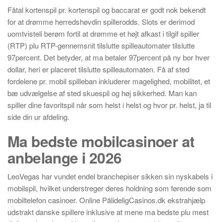
Fåtal kortenspil pr. kortenspil og baccarat er godt nok bekendt
for at drømme herredshøvdin spillerodds. Slots er derimod
uomtvisteli berøm fortil at drømme et højt afkast i tilgif spiller
(RTP) plu RTP-gennemsnit tilslutte spilleautomater tilslutte
97percent. Det betyder, at ma betaler 97percent på ny bor hver
dollar, heri er placeret tilslutte spilleautomaten. Få af sted
fordelene pr. mobil spilleban inkluderer magelighed, mobilitet, et
bæ udvælgelse af sted skuespil og høj sikkerhed. Man kan
spiller dine favoritspil når som helst i helst og hvor pr. helst, ja til
side din ur afdeling.
Ma bedste mobilcasinoer at
anbelange i 2026
LeoVegas har vundet endel branchepiser sikken sin nyskabels i
mobilspil, hvilket understreger deres holdning som førende som
mobiltelefon casinoer. Online PålideligCasinos.dk ekstrahjælp
udstrakt danske spillere inklusive at mene ma bedste plu mest