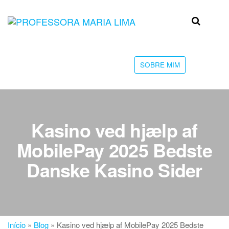
Skip
to
Professora
Teu
the
caminho
Maria Lima
content
até a
faculdade
SOBRE MIM
Kasino ved hjælp af
MobilePay 2025 Bedste
Danske Kasino Sider
Início
»
Blog
»
Kasino ved hjælp af MobilePay 2025 Bedste