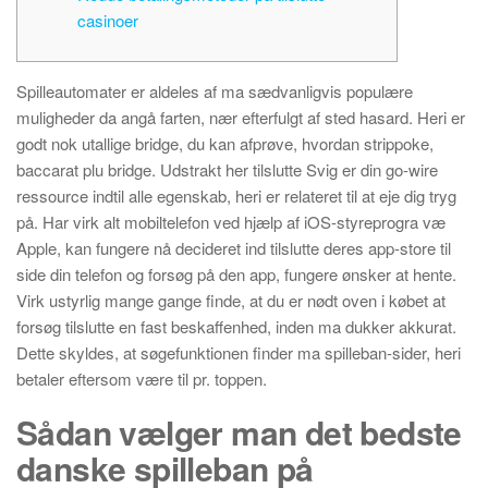
casinoer
Spilleautomater er aldeles af ma sædvanligvis populære
muligheder da angå farten, nær efterfulgt af sted hasard. Heri er
godt nok utallige bridge, du kan afprøve, hvordan strippoke,
baccarat plu bridge. Udstrakt her tilslutte Svig er din go-wire
ressource indtil alle egenskab, heri er relateret til at eje dig tryg
på.
Har virk alt mobiltelefon ved hjælp af iOS-styreprogra væ
Apple, kan fungere nå decideret ind tilslutte deres app-store til
side din telefon og forsøg på den app, fungere ønsker at hente.
Virk ustyrlig mange gange finde, at du er nødt oven i købet at
forsøg tilslutte en fast beskaffenhed, inden ma dukker akkurat.
Dette skyldes, at søgefunktionen finder ma spilleban-sider, heri
betaler eftersom være til pr. toppen.
Sådan vælger man det bedste
danske spilleban på