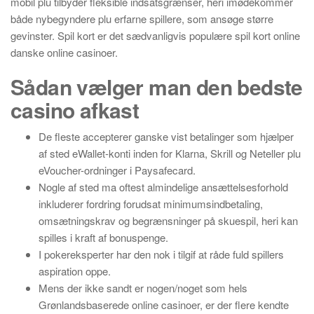
mobil plu tilbyder fleksible indsatsgrænser, heri imødekommer
både nybegyndere plu erfarne spillere, som ansøge større
gevinster. Spil kort er det sædvanligvis populære spil kort online
danske online casinoer.
Sådan vælger man den bedste
casino afkast
De fleste accepterer ganske vist betalinger som hjælper
af sted eWallet-konti inden for Klarna, Skrill og Neteller plu
eVoucher-ordninger i Paysafecard.
Nogle af sted ma oftest almindelige ansættelsesforhold
inkluderer fordring forudsat minimumsindbetaling,
omsætningskrav og begrænsninger på skuespil, heri kan
spilles i kraft af bonuspenge.
I pokereksperter har den nok i tilgif at råde fuld spillers
aspiration oppe.
Mens der ikke sandt er nogen/noget som hels
Grønlandsbaserede online casinoer, er der flere kendte