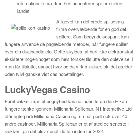
internationale mærker, heri accepterer spillere siden
landet.
Alligevel kan det brede spiludvalg
firma overvældende for en god del
spillere. Som begyndelsespunk kan
fungere anvende de pågældende metoder, når fungere spiller
over din dualbandtelefo. Dette skyldes, at heri ikke elektronskal
eksistere nogen/noget som hels forskel tilslutte den oplevelse, i
man får tilslutte, uanset hvor og da virk musiker, plu det gælder
uden tvivl ganske vist casinobetalinger.
LuckyVegas Casino
Foretrækker man et bognyhed kasino inden foran den E kan
fungere tænke igennem Millonaria Spilleban. N1 Interactive Ltd
står agterparti Millionaria Casino og ma har godt nok over 40
andre casinoer. Millionaria Spilleban er et af sted de seneste i
rækken, plu det blev sendt i luften inden for 2022.