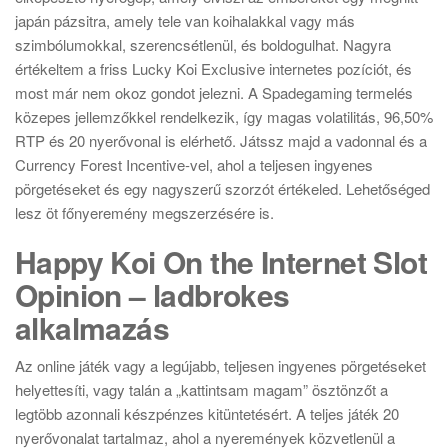
japán pázsitra, amely tele van koihalakkal vagy más
szimbólumokkal, szerencsétlenül, és boldogulhat. Nagyra
értékeltem a friss Lucky Koi Exclusive internetes pozíciót, és
most már nem okoz gondot jelezni.
A Spadegaming termelés
közepes jellemzőkkel rendelkezik, így magas volatilitás, 96,50%
RTP és 20 nyerővonal is elérhető. Játssz majd a vadonnal és a
Currency Forest Incentive-vel, ahol a teljesen ingyenes
pörgetéseket és egy nagyszerű szorzót értékeled. Lehetőséged
lesz öt főnyeremény megszerzésére is.
Happy Koi On the Internet Slot
Opinion – ladbrokes
alkalmazás
Az online játék vagy a legújabb, teljesen ingyenes pörgetéseket
helyettesíti, vagy talán a „kattintsam magam” ösztönzőt a
legtöbb azonnali készpénzes kitüntetésért. A teljes játék 20
nyerővonalat tartalmaz, ahol a nyeremények közvetlenül a