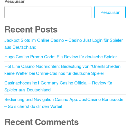
Pesquisar
Pesquisar
Recent Posts
Jackpot Slots im Online Casino – Casino Just Login für Spieler
aus Deutschland
Hugo Casino Promo Code: Ein Review für deutsche Spieler
Hot Line Casino Nachrichten: Bedeutung von “Unentschieden
keine Wette” bei Online-Casinos für deutsche Spieler
Casinachocasino1 Germany Casino Official – Review für
Spieler aus Deutschland
Bedienung und Navigation Casino App: JustCasino Bonuscode
– So sicherst du dir den Vorteil
Recent Comments