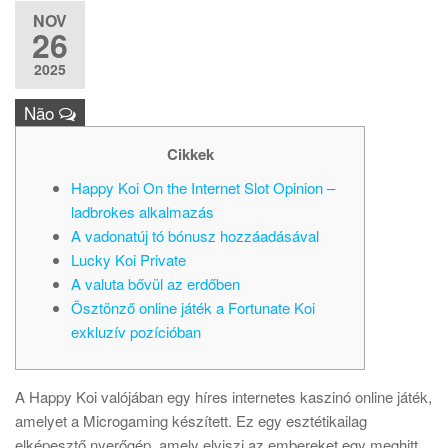
NOV
26
2025
Não
Cikkek
Happy Koi On the Internet Slot Opinion –
ladbrokes alkalmazás
A vadonatúj tó bónusz hozzáadásával
Lucky Koi Private
A valuta bővül az erdőben
Ösztönző online játék a Fortunate Koi
exkluzív pozícióban
A Happy Koi valójában egy híres internetes kaszinó online játék,
amelyet a Microgaming készített. Ez egy esztétikailag
elképesztő nyerőgép, amely elviszi az embereket egy meghitt