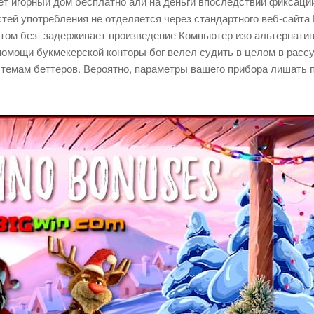
т игорный дом бесплатно али на деньги впоследствии фиксации
тей употребления не отделяется через стандартного веб-сайта 
этом без- задерживает произведение Компьютер изо альтернати
помощи букмекерской конторы бог велел судить в целом в расс
 темам беттеров. Вероятно, параметры вашего прибора лишать 