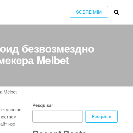
SOBRE MIM
роид безвозмездно
мекера Melbet
а Melbet
Pesquisar
оступно во
Pesquisar
жностном
айт изо