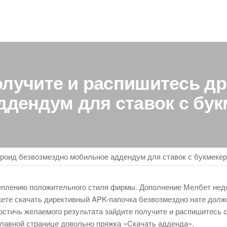
олучите и распишитесь д
дендум для ставок с бук
роид безвозмездно мобильное аддендум для ставок с букмекер
еплению положительного стиля фирмы. Дополнение Мелбет нед
можете скачать директивный APK-папочка безвозмездно нате дол
стичь желаемого результата зайдите получите и распишитесь с
 главной странице довольно пряжка «Скачать адденда».