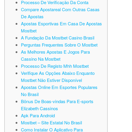
Processo De Verificação Da Conta
Compare Apostareal Com Outras Casas
De Apostas
Apostas Esportivas Em Casa De Apostas
Mostbet
A Fundação Da Mostbet Casino Brasil
Perguntas Frequentes Sobre O Mostbet
As Melhores Apostas E Jogos Para
Cassino Na Mostbet
Processo De Registo Mhh Mostbet
Verifique As Opções Abaixo Enquanto
Mostbet Não Estiver Disponível
Apostas Online Em Esportes Populares
No Brasil
Bônus De Boas-vindas Para E-sports
Elizabeth Cassinos
Apk Para Android
Mostbet – Site Estatal No Brasil
Como Instalar O Aplicativo Para