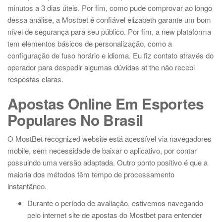
minutos a 3 dias úteis. Por fim, como pude comprovar ao longo
dessa análise, a Mostbet é confiável elizabeth garante um bom
nível de segurança para seu público. Por fim, a new plataforma
tem elementos básicos de personalização, como a
configuração de fuso horário e idioma. Eu fiz contato através do
operador para despedir algumas dúvidas at the não recebi
respostas claras.
Apostas Online Em Esportes
Populares No Brasil
O MostBet recognized website está acessível via navegadores
mobile, sem necessidade de baixar o aplicativo, por contar
possuindo uma versão adaptada. Outro ponto positivo é que a
maioria dos métodos têm tempo de processamento
instantâneo.
Durante o período de avaliação, estivemos navegando
pelo internet site de apostas do Mostbet para entender