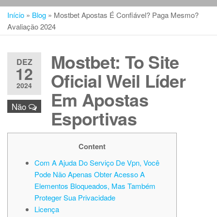
Início
»
Blog
»
Mostbet Apostas É Confiável? Paga Mesmo?
Avaliação 2024
Mostbet: To Site
DEZ
12
Oficial Weil Líder
2024
Em Apostas
Não
Esportivas
Content
Com A Ajuda Do Serviço De Vpn, Você
Pode Não Apenas Obter Acesso A
Elementos Bloqueados, Mas Também
Proteger Sua Privacidade
Licença