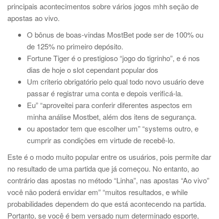
principais acontecimentos sobre vários jogos mhh seção de
apostas ao vivo.
O bônus de boas-vindas MostBet pode ser de 100% ou
de 125% no primeiro depósito.
Fortune Tiger é o prestigioso “jogo do tigrinho”, e é nos
dias de hoje o slot cependant popular dos
Um criterio obrigatório pelo qual todo novo usuário deve
passar é registrar uma conta e depois verificá-la.
Eu” “aproveitei para conferir diferentes aspectos em
minha análise Mostbet, além dos itens de segurança.
ou apostador tem que escolher um” “systems outro, e
cumprir as condições em virtude de recebê-lo.
Este é o modo muito popular entre os usuários, pois permite dar
no resultado de uma partida que já começou. No entanto, ao
contrário das apostas no método “Linha”, nas apostas “Ao vivo”
você não poderá envidar em” “muitos resultados, e while
probabilidades dependem do que está acontecendo na partida.
Portanto, se você é bem versado num determinado esporte,