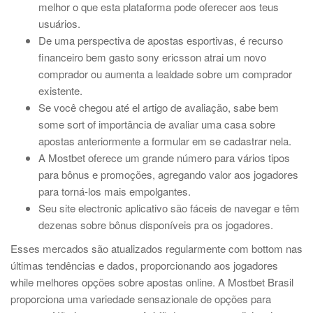
melhor o que esta plataforma pode oferecer aos teus
usuários.
De uma perspectiva de apostas esportivas, é recurso
financeiro bem gasto sony ericsson atrai um novo
comprador ou aumenta a lealdade sobre um comprador
existente.
Se você chegou até el artigo de avaliação, sabe bem
some sort of importância de avaliar uma casa sobre
apostas anteriormente a formular em se cadastrar nela.
A Mostbet oferece um grande número para vários tipos
para bônus e promoções, agregando valor aos jogadores
para torná-los mais empolgantes.
Seu site electronic aplicativo são fáceis de navegar e têm
dezenas sobre bônus disponíveis pra os jogadores.
Esses mercados são atualizados regularmente com bottom nas
últimas tendências e dados, proporcionando aos jogadores
while melhores opções sobre apostas online. A Mostbet Brasil
proporciona uma variedade sensazionale de opções para