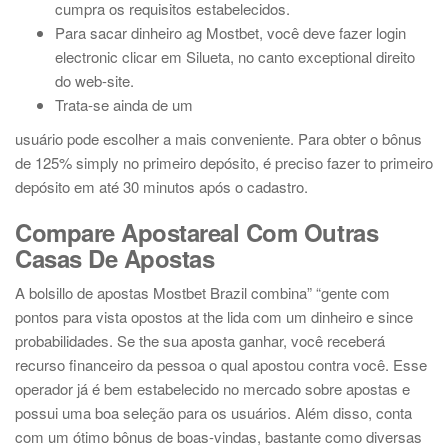
cumpra os requisitos estabelecidos.
Para sacar dinheiro ag Mostbet, você deve fazer login
electronic clicar em Silueta, no canto exceptional direito
do web-site.
Trata-se ainda de um
usuário pode escolher a mais conveniente. Para obter o bônus
de 125% simply no primeiro depósito, é preciso fazer to primeiro
depósito em até 30 minutos após o cadastro.
Compare Apostareal Com Outras
Casas De Apostas
A bolsillo de apostas Mostbet Brazil combina” “gente com
pontos para vista opostos at the lida com um dinheiro e since
probabilidades. Se the sua aposta ganhar, você receberá
recurso financeiro da pessoa o qual apostou contra você. Esse
operador já é bem estabelecido no mercado sobre apostas e
possui uma boa seleção para os usuários. Além disso, conta
com um ótimo bônus de boas-vindas, bastante como diversas