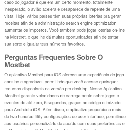
caso do jogador é que em um certo momento, totalmente
inesperado, o avião acelera e desaparece de repente de uma
vista. Hoje, vários países têm suas próprias loterias pra gerar
receitas afin de a administração search engine optimization
aumentar os impostos. Você também pode jogar loterias on-line
na Mostbet, o que lhe dá muitas oportunidades afin de tentar
sua sorte e igualar teus números favoritos.
Perguntas Frequentes Sobre O
Mostbet
O aplicativo Mostbet para iOS oferece uma experiência de jogo
cansino e agradável, permitindo que você acesse quaisquer
recursos disponíveis na versão pra desktop. Nosso Aplicativo
Mostbet garante velocidades de carregamento sobre jogos e
eventos de até zero, 5 segundos, graças ao código otimizado
para Android e iOS. Além disso, o aplicativo proporciona mais
de two hundred fifity configurações de user interface, permitindo
aos usuários personalizá-lo de acordo com suas preferências e