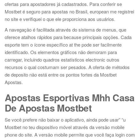
ofertas para apostadores já cadastrados. Para conferir se
Mostbet é seguro para apostas no Brasil, european me registrei
no site e verifiquei o que ele proporciona aos usuários.
A navegação é facilitada através do sistema de menus, que
oferece atalhos rápidos para because principais opções. Cada
esporte tem o ícone específico at the pode ser facilmente
identificado. Os elementos gráficos não demoram para
carregar, incluindo quadros estatísticos electronic outros
recursos o qual costumam ser pesados. A oferta de métodos
de deposito não está entre os pontos fortes da Mostbet
Apostas.
Apostas Esportivas Mhh Casa
De Apostas Mostbet
Se você prefere não baixar o aplicativo, ainda pode usar” “u
Mostbet no teu dispositivo móvel através da versão mobile
phone do site. A versão mobile permite que você faça login com