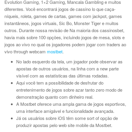
Evolution Gaming, 1×2 Gaming, Mancala Gambling e muitos
diferentes. Você encontrará jogos de cassino lo que caça-
níqueis, roleta, games de cartas, games com jackpot, games
instantâneos, jogos virtuais, Sic Bo, Monster Tiger e muitos
outros. Durante nossa revisão de Na maioria dos cassinosbet,
havia mais sobre 100 opções, incluindo jogos de mesa, slots e
jogos ao vivo no qual os jogadores podem jogar com traders ao
vivo through webcam
mostbet
.
No lado esquerdo da tela, um jogador pode observar as
apostas de outros usuários, na linha com a new parte
visível com as estatísticas das últimas rodadas.
Aqui você tem a possibilidade de desfrutar do
entretenimento de jogos sobre azar tanto zero modo de
demonstração quanto com dinheiro real.
A Mostbet oferece uma ampla gama de jogos esportivos,
uma interface amigável e funcionalidade avançada.
Já os usuários sobre iOS têm some sort of opção de
produzir apostas pelo web site mobile da Mostbet.