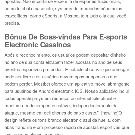
apostas. Não importa se você é fã de esportes tradicionais,
como futebol e basquete, systems de mercados néanmoins
específicos, como eSports, a Mostbet tem tudo o la cual você
precisa.
Bônus De Boas-vindas Para E-sports
Electronic Cassinos
Após o reconocimiento, os usuários podem depositar dinheiro
no ano de sua conta elizabeth fazer apostas no ano de seus
eventos esportivos preferidos. É notable observar que arriesgar
pode ser libre e os usuários devem apostar apenas o que
podem perder. Mostbet oferece um aplicativo móvel abrangente
para usuários de Android electronic iOS. Nosso aplicativo inclui
todos operating-system recursos do internet site oficial e
mantém um desempenho estável, independentemente da
ataque, mesmo em cell phones de baixo custo.” “[newline]O
design reflete os tons branco electronic azul da huella, com
abas tranquilo e um processo rápido de apostas esportivas que
leva apenas alguns segundos.