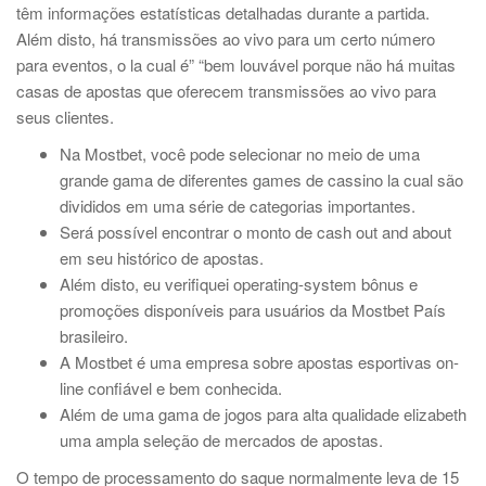
têm informações estatísticas detalhadas durante a partida.
Além disto, há transmissões ao vivo para um certo número
para eventos, o la cual é” “bem louvável porque não há muitas
casas de apostas que oferecem transmissões ao vivo para
seus clientes.
Na Mostbet, você pode selecionar no meio de uma
grande gama de diferentes games de cassino la cual são
divididos em uma série de categorias importantes.
Será possível encontrar o monto de cash out and about
em seu histórico de apostas.
Além disto, eu verifiquei operating-system bônus e
promoções disponíveis para usuários da Mostbet País
brasileiro.
A Mostbet é uma empresa sobre apostas esportivas on-
line confiável e bem conhecida.
Além de uma gama de jogos para alta qualidade elizabeth
uma ampla seleção de mercados de apostas.
O tempo de processamento do saque normalmente leva de 15