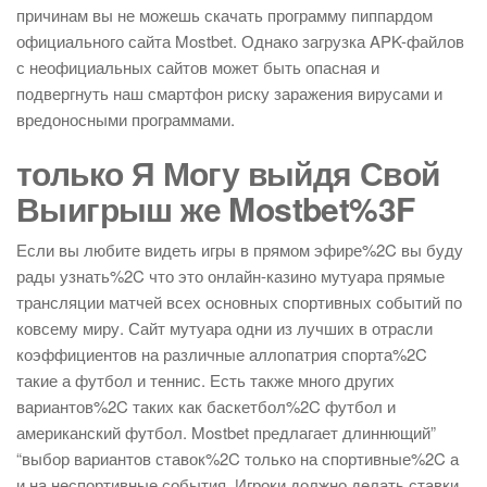
причинам вы не можешь скачать программу пиппардом
официального сайта Mostbet. Однако загрузка APK-файлов
с неофициальных сайтов может быть опасная и
подвергнуть наш смартфон риску заражения вирусами и
вредоносными программами.
только Я Могу выйдя Свой
Выигрыш же Mostbet%3F
Если вы любите видеть игры в прямом эфире%2C вы буду
рады узнать%2C что это онлайн-казино мутуара прямые
трансляции матчей всех основных спортивных событий по
ковсему миру. Сайт мутуара одни из лучших в отрасли
коэффициентов на различные аллопатрия спорта%2C
такие а футбол и теннис. Есть также много других
вариантов%2C таких как баскетбол%2C футбол и
американский футбол. Mostbet предлагает длиннющий”
“выбор вариантов ставок%2C только на спортивные%2C а
и на неспортивные события. Игроки должно делать ставки