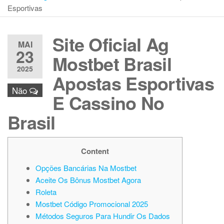
Esportivas
Site Oficial Ag
MAI
23
Mostbet Brasil
2025
Apostas Esportivas
Não
E Cassino No
Brasil
Content
Opções Bancárias Na Mostbet
Aceite Os Bônus Mostbet Agora
Roleta
Mostbet Código Promocional 2025
Métodos Seguros Para Hundir Os Dados