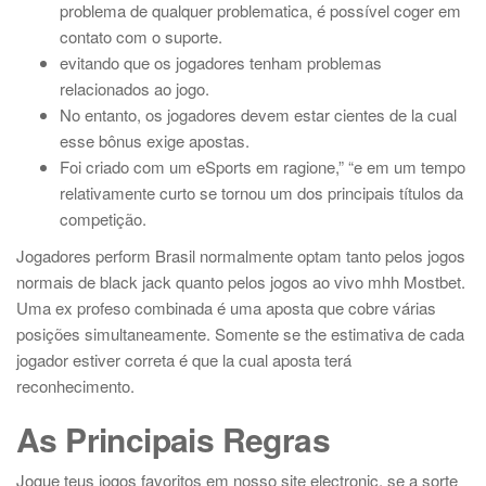
problema de qualquer problematica, é possível coger em
contato com o suporte.
evitando que os jogadores tenham problemas
relacionados ao jogo.
No entanto, os jogadores devem estar cientes de la cual
esse bônus exige apostas.
Foi criado com um eSports em ragione,” “e em um tempo
relativamente curto se tornou um dos principais títulos da
competição.
Jogadores perform Brasil normalmente optam tanto pelos jogos
normais de black jack quanto pelos jogos ao vivo mhh Mostbet.
Uma ex profeso combinada é uma aposta que cobre várias
posições simultaneamente. Somente se the estimativa de cada
jogador estiver correta é que la cual aposta terá
reconhecimento.
As Principais Regras
Jogue teus jogos favoritos em nosso site electronic, se a sorte