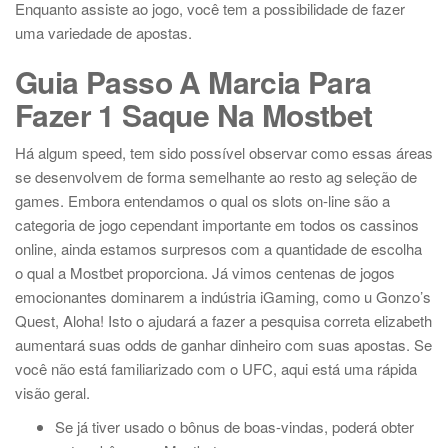
Enquanto assiste ao jogo, você tem a possibilidade de fazer
uma variedade de apostas.
Guia Passo A Marcia Para
Fazer 1 Saque Na Mostbet
Há algum speed, tem sido possível observar como essas áreas
se desenvolvem de forma semelhante ao resto ag seleção de
games. Embora entendamos o qual os slots on-line são a
categoria de jogo cependant importante em todos os cassinos
online, ainda estamos surpresos com a quantidade de escolha
o qual a Mostbet proporciona. Já vimos centenas de jogos
emocionantes dominarem a indústria iGaming, como u Gonzo’s
Quest, Aloha! Isto o ajudará a fazer a pesquisa correta elizabeth
aumentará suas odds de ganhar dinheiro com suas apostas. Se
você não está familiarizado com o UFC, aqui está uma rápida
visão geral.
Se já tiver usado o bônus de boas-vindas, poderá obter