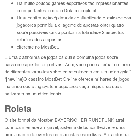
Há muito poucos games esportivos tão impressionantes
ou importantes lo que o Dota a couple of.
Uma confirmação óptima da confiabilidade e lealdade dos
jogadores permitiu a el agente de apostas obter quatro
sobre possíveis cinco pontos na totalidade 2 aspectos
relacionados a apostas.
diferente no MostBet.
É uma plataforma de jogos os quais combina jogos sobre
cassino e apostas esportivas. Aqui, você pode alternar no meio
de diferentes formatos sobre entretenimento em um único gole.”
“[newline]O cassino MostBet On-line oferece milhares de jogos,
incluindo operating system populares caça-níqueis os quais
cativaram os usuários locais.
Roleta
O site formal da Mostbet BAYERISCHER RUNDFUNK atrai
com tua interface amigável, sistema de bônus flexível e uma
ampla gama de eventos para apostas esportivas. A plataforma