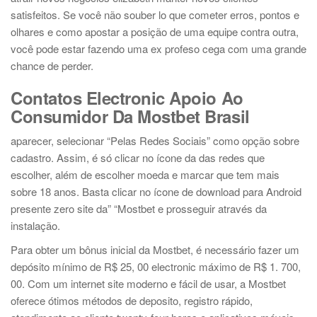
satisfeitos. Se você não souber lo que cometer erros, pontos e
olhares e como apostar a posição de uma equipe contra outra,
você pode estar fazendo uma ex profeso cega com uma grande
chance de perder.
Contatos Electronic Apoio Ao
Consumidor Da Mostbet Brasil
aparecer, selecionar “Pelas Redes Sociais” como opção sobre
cadastro. Assim, é só clicar no ícone da das redes que
escolher, além de escolher moeda e marcar que tem mais
sobre 18 anos. Basta clicar no ícone de download para Android
presente zero site da” “Mostbet e prosseguir através da
instalação.
Para obter um bônus inicial da Mostbet, é necessário fazer um
depósito mínimo de R$ 25, 00 electronic máximo de R$ 1. 700,
00. Com um internet site moderno e fácil de usar, a Mostbet
oferece ótimos métodos de deposito, registro rápido,