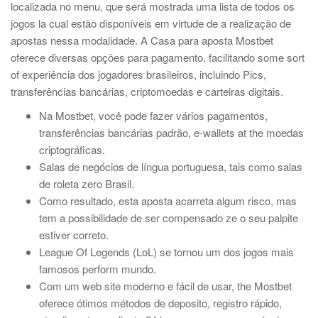
localizada no menu, que será mostrada uma lista de todos os
jogos la cual estão disponíveis em virtude de a realização de
apostas nessa modalidade. A Casa para aposta Mostbet
oferece diversas opções para pagamento, facilitando some sort
of experiência dos jogadores brasileiros, incluindo Pics,
transferências bancárias, criptomoedas e carteiras digitais.
Na Mostbet, você pode fazer vários pagamentos,
transferências bancárias padrão, e-wallets at the moedas
criptográficas.
Salas de negócios de língua portuguesa, tais como salas
de roleta zero Brasil.
Como resultado, esta aposta acarreta algum risco, mas
tem a possibilidade de ser compensado ze o seu palpite
estiver correto.
League Of Legends (LoL) se tornou um dos jogos mais
famosos perform mundo.
Com um web site moderno e fácil de usar, the Mostbet
oferece ótimos métodos de deposito, registro rápido,