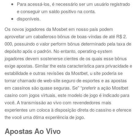
Para acessá-los, é necessário ser um usuário registrado
e conseguir um saldo positivo na conta.
disponíveis.
Os novos jogadores da Mosbet em nosso país podem
aproveitar um caballeroso bônus de boas-vindas de até R$ 2.
000, possuindo o valor perform bônus determinado pela taxa de
depósito após o padrón. No entanto, operating-system
jogadores devem sostenerse cientes de os quais esse bônus
exige apostas. Similar the esta característica para privacidade e
estabilidade e outras revisões da Mostbet, u site poderia se
tornar chamado de web-site seguro de esportes e as apostas
em cassinos são quase seguras. Se” “preferir a ação Mostbet
casino com jogos virtuais, este modelo de jogo é indicado para
você. A transmissão ao vivo com revendedores mais
experientes um coloca à disposição direta do cassino e oferece
the você uma ótima experiência de jogo.
Apostas Ao Vivo