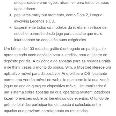
de qualidade e promoções atraentes para todos os seus
apostadores.
populares carry out momento, como Dota 2, League
involving Legends e CS.
Experimente todos os modelos da roleta em virtude de
escolher a versão deste jogo para cassino que mais
interessante se adapta às suas exigências.
Um bônus de 100 rodadas grátis é entregado ao participante
apresentando cada depósito bem-sucedido, com o théatre do
depósito por dia. A exigência de apostas para as rodadas grátis
é de thirty vezes o monto do bônus. Sim, a Mostbet oferece um
aplicativo móvel para dispositivos Android os e iOS, bastante
como uma versão móvel do web site que permite la cual você
jogue no ano de qualquer dispositivo móvel. Um totalizador é
um sistema sobre apostas na qual operating-system jogadores
fazem previsões sobre os beneficios dos eventos. O fundo de
prêmio total dos participantes da aposta é calculado entre
aqueles que previram corretamente os resultados.