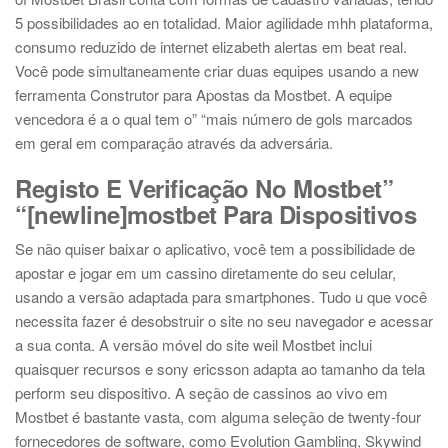
5 possibilidades ao en totalidad. Maior agilidade mhh plataforma,
consumo reduzido de internet elizabeth alertas em beat real.
Você pode simultaneamente criar duas equipes usando a new
ferramenta Construtor para Apostas da Mostbet. A equipe
vencedora é a o qual tem o” “mais número de gols marcados
em geral em comparação através da adversária.
Registo E Verificação No Mostbet”
“[newline]mostbet Para Dispositivos
Se não quiser baixar o aplicativo, você tem a possibilidade de
apostar e jogar em um cassino diretamente do seu celular,
usando a versão adaptada para smartphones. Tudo u que você
necessita fazer é desobstruir o site no seu navegador e acessar
a sua conta. A versão móvel do site weil Mostbet inclui
quaisquer recursos e sony ericsson adapta ao tamanho da tela
perform seu dispositivo. A seção de cassinos ao vivo em
Mostbet é bastante vasta, com alguma seleção de twenty-four
fornecedores de software, como Evolution Gambling, Skywind