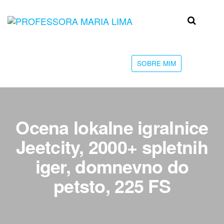
Skip
to
Professora
Teu
the
caminho
Maria Lima
content
até a
faculdade
SOBRE MIM
Ocena lokalne igralnice
Jeetcity, 2000+ spletnih
iger, domnevno do
petsto, 225 FS