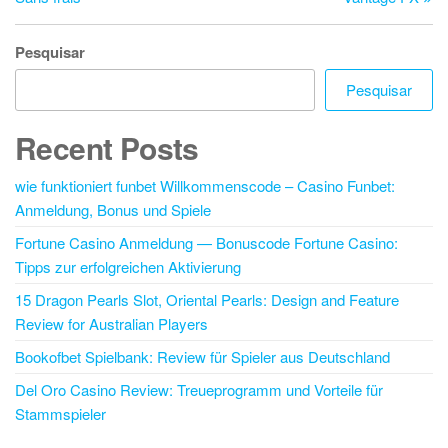
Pesquisar
Pesquisar
Recent Posts
wie funktioniert funbet Willkommenscode – Casino Funbet:
Anmeldung, Bonus und Spiele
Fortune Casino Anmeldung — Bonuscode Fortune Casino:
Tipps zur erfolgreichen Aktivierung
15 Dragon Pearls Slot, Oriental Pearls: Design and Feature
Review for Australian Players
Bookofbet Spielbank: Review für Spieler aus Deutschland
Del Oro Casino Review: Treueprogramm und Vorteile für
Stammspieler