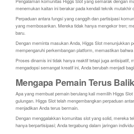
Pengalaman komunitas Higgs Slot yang semarak dengan mud
menemukan kaitan ini berakar pada kendali teknik mutakhir
Perpaduan antara fungsi yang canggih dan partisipasi komu
yang membosankan. Mereka tidak hanya mengekor tren; me
baru.
Dengan meminta masukan Anda, Higgs Slot menunjukkan p
mempengaruhi perkembangan platform, memastikan bahwa s
Proses dinamis ini tidak hanya reaktif tetapi juga antisipa
mengadopsi semangat kreatif ini, Anda berubah menjadi bag
Mengapa Pemain Terus Balik 
Apa yang membuat pemain berulang kali memilih Higgs Slot d
gulungan. Higgs Slot telah mengembangkan perpaduan anta
menjadikan Anda terus bermain.
Dengan menggalakkan komunitas slot yang solid, mereka tel
hanya berpartisipasi; Anda tergabung dalam jaringan individ