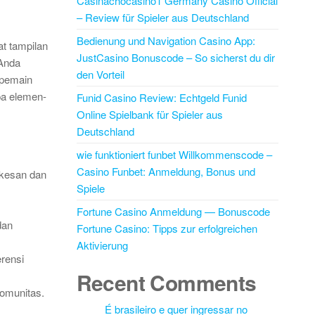
Casinachocasino1 Germany Casino Official
– Review für Spieler aus Deutschland
Bedienung und Navigation Casino App:
t tampilan
JustCasino Bonuscode – So sicherst du dir
 Anda
den Vorteil
 pemain
pa elemen-
Funid Casino Review: Echtgeld Funid
Online Spielbank für Spieler aus
Deutschland
wie funktioniert funbet Willkommenscode –
Casino Funbet: Anmeldung, Bonus und
rkesan dan
Spiele
Fortune Casino Anmeldung — Bonuscode
dan
Fortune Casino: Tipps zur erfolgreichen
Aktivierung
rensi
Recent Comments
komunitas.
É brasileiro e quer ingressar no