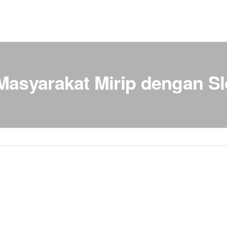
 Masyarakat Mirip dengan Sl