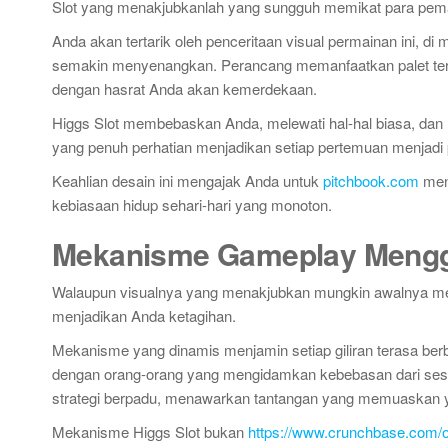
Slot yang menakjubkanlah yang sungguh memikat para pem
Anda akan tertarik oleh penceritaan visual permainan ini, 
semakin menyenangkan. Perancang memanfaatkan palet teran
dengan hasrat Anda akan kemerdekaan.
Higgs Slot membebaskan Anda, melewati hal-hal biasa, dan
yang penuh perhatian menjadikan setiap pertemuan menjadi
Keahlian desain ini mengajak Anda untuk
pitchbook.com
mene
kebiasaan hidup sehari-hari yang monoton.
Mekanisme Gameplay Mengg
Walaupun visualnya yang menakjubkan mungkin awalnya men
menjadikan Anda ketagihan.
Mekanisme yang dinamis menjamin setiap giliran terasa b
dengan orang-orang yang mengidamkan kebebasan dari sesu
strategi berpadu, menawarkan tantangan yang memuaskan 
Mekanisme Higgs Slot bukan
https://www.crunchbase.com/or