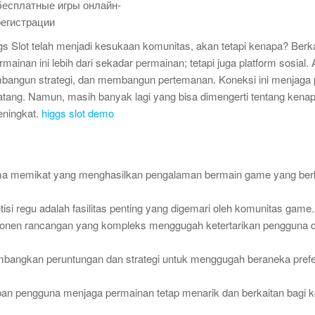
lot telah menjadi kesukaan komunitas, akan tetapi kenapa? Berka
ainan ini lebih dari sekadar permainan; tetapi juga platform sosial.
, membangun strategi, dan membangun pertemanan. Koneksi ini menjaga
datang. Namun, masih banyak lagi yang bisa dimengerti tentang kena
eningkat.
higgs slot demo
rtema memikat yang menghasilkan pengalaman bermain game yang be
i regu adalah fasilitas penting yang digemari oleh komunitas game.
onen rancangan yang kompleks menggugah ketertarikan pengguna 
bangkan peruntungan dan strategi untuk menggugah beraneka prefe
pan pengguna menjaga permainan tetap menarik dan berkaitan bagi 