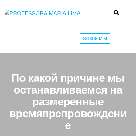
Skip
to
Professora
Teu
the
caminho
Maria Lima
content
até a
faculdade
SOBRE MIM
По какой причине мы
останавливаемся на
размеренные
времяпрепровождени
е