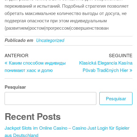
переживаний и испытаний. Подобный стратегия позволяет
обретать максимальное количество выгоды от досуга, не
подвергая опасности при этом индивидуальным
{развитием|ростом|прогрессом|совершенствован
Publicado em
Uncategorized
Navegação
Artigo
Ar
ANTERIOR
SEGUINTE
anterior
se
Каким способом индивиды
Klasická Elegancia Kasína
de
понимают хаос и долю
Pôvab Tradičných Hier
artigos
Pesquisar
Pesquisar
Recent Posts
Jackpot Slots im Online Casino – Casino Just Login für Spieler
aus Deutschland