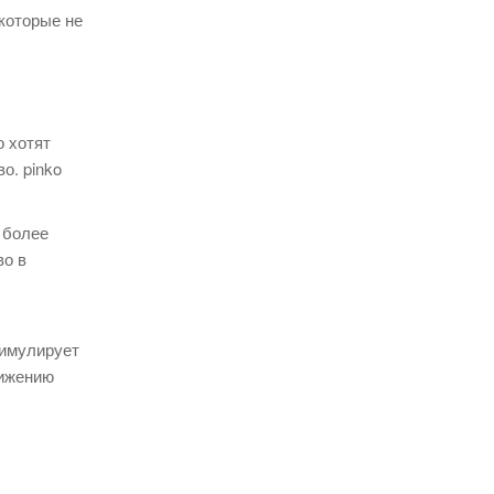
которые не
 хотят
о. pinko
 более
во в
тимулирует
нижению