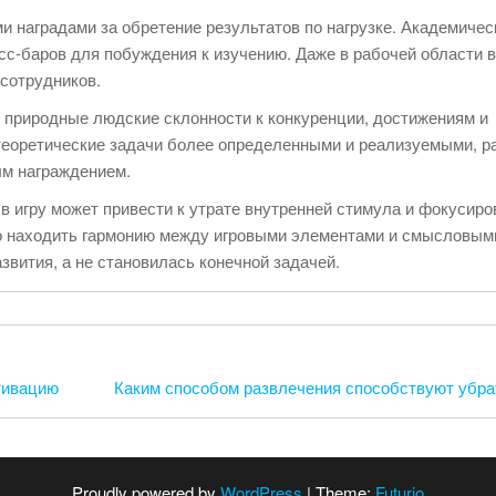
наградами за обретение результатов по нагрузке. Академичес
с-баров для побуждения к изучению. Даже в рабочей области 
сотрудников.
т природные людские склонности к конкуренции, достижениям и
еоретические задачи более определенными и реализуемыми, р
ым награждением.
в игру может привести к утрате внутренней стимула и фокусиро
о находить гармонию между игровыми элементами и смысловым
звития, а не становилась конечной задачей.
тивацию
Каким способом развлечения способствуют убра
Proudly powered by
WordPress
|
Theme:
Futurio