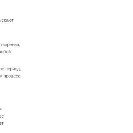
пускают
творения,
любой
ое период,
ам процесс
м
сс
ет