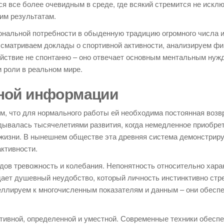
я все более очевидным в среде, где всякий стремится не искл
тим результатам.
нальной потребности в обыденную традицию огромного числа 
сматриваем доклады о спортивной активности, анализируем ф
ействие не спонтанно – оно отвечает основным ментальным нуж
 роли в реальном мире.
тной информации
, что для нормального работы ей необходима постоянная возв
дывалась тысячелетиями развития, когда немедленное приобре
 жизни. В нынешнем обществе эта древняя система демонстриру
активности.
дов тревожность и колебания. Непонятность относительно хара
дает душевный неудобство, который личность инстинктивно стр
апеллируем к многочисленным показателям и данным – они обесп
ивной, определенной и уместной. Современные техники обесп