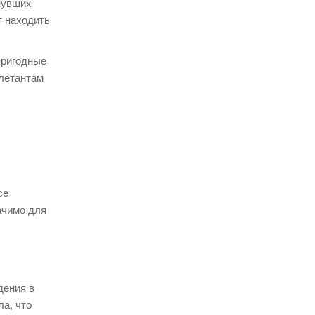
нувших
т находить
пригодные
илетантам
се
ачимо для
дения в
а, что