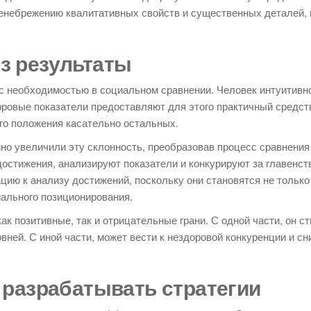
енебрежению квалитативных свойств и существенных деталей, 
з результаты
с необходимостью в социальном сравнении. Человек интуитивно
фровые показатели предоставляют для этого практичный средств
го положения касательно остальных.
но увеличили эту склонность, преобразовав процесс сравнения
стижения, анализируют показатели и конкурируют за главенст
ию к анализу достижений, поскольку они становятся не только
иального позиционирования.
ак позитивные, так и отрицательные грани. С одной части, он с
ней. С иной части, может вести к нездоровой конкуренции и с
 разрабатывать стратегии