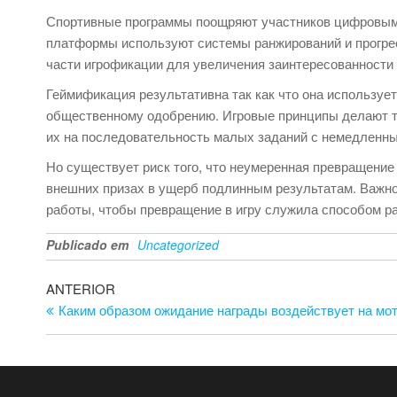
Спортивные программы поощряют участников цифровыми 
платформы используют системы ранжирований и прогрес
части игрофикации для увеличения заинтересованности 
Геймификация результативна так как что она используе
общественному одобрению. Игровые принципы делают т
их на последовательность малых заданий с немедленн
Но существует риск того, что неумеренная превращение 
внешних призах в ущерб подлинным результатам. Важн
работы, чтобы превращение в игру служила способом ра
Publicado em
Uncategorized
Navegação
Artigo
ANTERIOR
anterior
Каким образом ожидание награды воздействует на мо
de
artigos