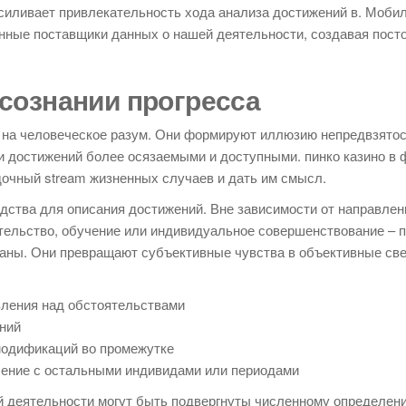
усиливает привлекательность хода анализа достижений в. Моби
янные поставщики данных о нашей деятельности, создавая пост
осознании прогресса
на человеческое разум. Они формируют иллюзию непредвзятос
и достижений более осязаемыми и доступными. пинко казино в
очный stream жизненных случаев и дать им смысл.
ства для описания достижений. Вне зависимости от направлен
мательство, обучение или индивидуальное совершенствование – 
ланы. Они превращают субъективные чувства в объективные све
ления над обстоятельствами
ний
модификаций во промежутке
ение с остальными индивидами или периодами
ой деятельности могут быть подвергнуты численному определен