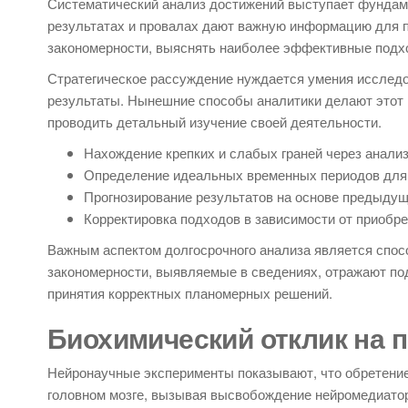
Систематический анализ достижений выступает фундам
результатах и провалах дают важную информацию для п
закономерности, выяснять наиболее эффективные подх
Стратегическое рассуждение нуждается умения исследо
результаты. Нынешние способы аналитики делают этот 
проводить детальный изучение своей деятельности.
Нахождение крепких и слабых граней через анали
Определение идеальных временных периодов для
Прогнозирование результатов на основе предыду
Корректировка подходов в зависимости от приобр
Важным аспектом долгосрочного анализа является спос
закономерности, выявляемые в сведениях, отражают под
принятия корректных планомерных решений.
Биохимический отклик на п
Нейронаучные эксперименты показывают, что обретение
головном мозге, вызывая высвобождение нейромедиатора