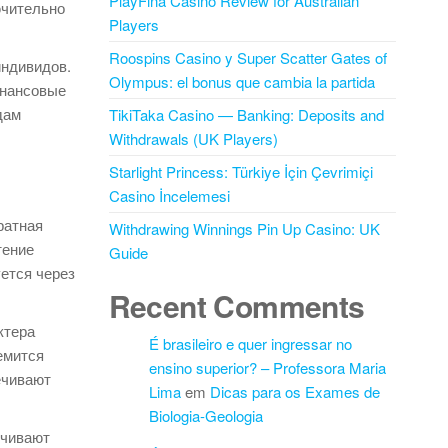
PlayFina Casino Review for Australian
ючительно
Players
Roospins Casino y Super Scatter Gates of
индивидов.
Olympus: el bonus que cambia la partida
инансовые
дам
TikiTaka Casino — Banking: Deposits and
Withdrawals (UK Players)
Starlight Princess: Türkiye İçin Çevrimiçi
Casino İncelemesi
ратная
Withdrawing Winnings Pin Up Casino: UK
тение
Guide
ется через
Recent Comments
ктера
É brasileiro e quer ingressar no
емится
ensino superior? – Professora Maria
ечивают
Lima
em
Dicas para os Exames de
Biologia-Geologia
ечивают