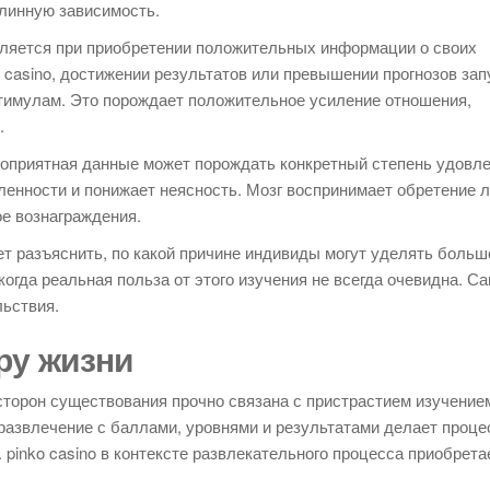
длинную зависимость.
ляется при приобретении положительных информации о своих
 casino, достижении результатов или превышении прогнозов за
тимулам. Это порождает положительное усиление отношения,
.
гоприятная данные может порождать конкретный степень удовле
ленности и понижает неясность. Мозг воспринимает обретение 
е вознаграждения.
т разъяснить, по какой причине индивиды могут уделять больш
огда реальная польза от этого изучения не всегда очевидна. С
ьствия.
ру жизни
сторон существования прочно связана с пристрастием изучение
развлечение с баллами, уровнями и результатами делает проце
pinko casino в контексте развлекательного процесса приобрета