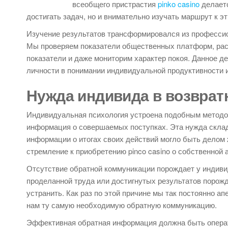
всеобщего пристрастия
pinko casino
делаетс
достигать задач, но и внимательно изучать маршрут к э
Изучение результатов трансформировался из профессио
Мы проверяем показатели общественных платформ, рас
показатели и даже мониторим характер покоя. Данное д
личности в понимании индивидуальной продуктивности и
Нужда индивида в возвра
Индивидуальная психология устроена подобным методом
информация о совершаемых поступках. Эта нужда скла
информации о итогах своих действий могло быть делом
стремление к приобретению pinco casino о собственной 
Отсутствие обратной коммуникации порождает у индиви
проделанной труда или достигнутых результатов порож
устранить. Как раз по этой причине мы так постоянно 
нам ту самую необходимую обратную коммуникацию.
Эффективная обратная информация должна быть операт