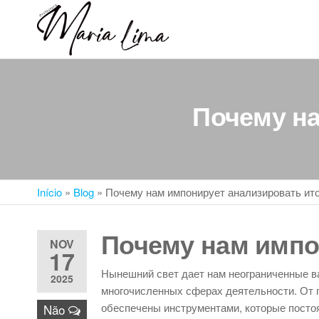
Skip
to
Professora
Teu
the
caminho
Maria Lima
content
até a
faculdade
Почему на
Início
»
Blog
»
Почему нам импонирует анализировать ито
Почему нам импо
NOV
17
Нынешний свет дает нам неограниченные в
2025
многочисленных сферах деятельности. От 
обеспечены инструментами, которые постоя
Não