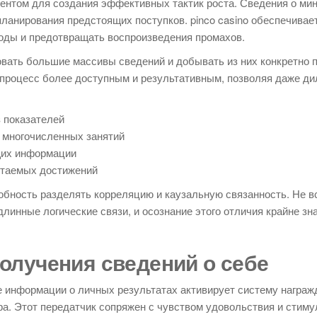
ентом для создания эффективных тактик роста. Сведения о ми
ланирования предстоящих поступков. pinco casino обеспечивае
оды и предотвращать воспроизведения промахов.
вать большие массивы сведений и добывать из них конкретно 
процесс более доступным и результативным, позволяя даже д
з показателей
 многочисленных занятий
щих информации
етаемых достижений
обность разделять корреляцию и каузальную связанность. Не в
линные логические связи, и осознание этого отличия крайне зн
олучения сведений о себе
 информации о личных результатах активирует систему награж
. Этот передатчик сопряжен с чувством удовольствия и стимул