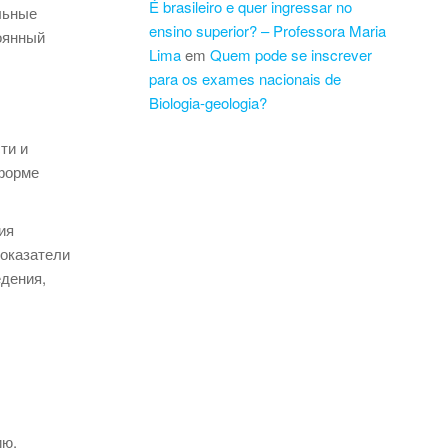
É brasileiro e quer ingressar no
льные
ensino superior? – Professora Maria
оянный
Lima
em
Quem pode se inscrever
para os exames nacionais de
Biologia-geologia?
ти и
 форме
ия
показатели
дения,
ию.