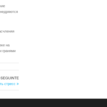
кие
внедряются
асчленяя
вке на
и гранями
Artigo
SEGUINTE
seguinte
ть стресс