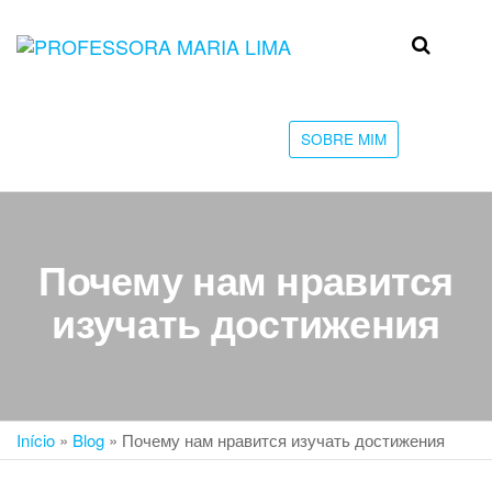
Skip
to
Professora
Teu
the
caminho
Maria Lima
content
até a
faculdade
SOBRE MIM
Почему нам нравится
изучать достижения
Início
»
Blog
»
Почему нам нравится изучать достижения