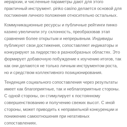
иерархии, и численные параметры дают для этого
практичный инструмент. pinko casino делается основой для
постижения личного положения относительно остальных.
Коммуникационные ресурсы и публичные рейтинги пинко
казино увеличили эту склонность, преобразовав этап
сравнения более открытым и непрерывным. Индивиды
публикуют свои достижения, сопоставляют индикаторы и
конкурируют за лидерство в разнообразных областях. Это
формирует добавочную побуждение к изучению итогов, так
как они делаются не только личным инструментом роста,
но и средством коллективного позиционирования.
Тенденция социального сопоставления через результаты
имеет как благоприятные, так и неблагоприятные стороны.
С одной стороны, он стимулирует к постоянному
совершенствованию и получению свежих высот. С иной
стороны, может приводить к неправильной конкуренции и
понижению самоотношения при негативных
сопоставлениях.