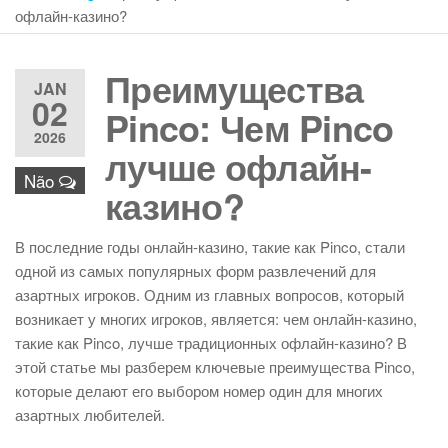
офлайн-казино?
Преимущества
JAN
02
Pinco: Чем Pinco
2026
лучше офлайн-
Não
казино?
В последние годы онлайн-казино, такие как Pinco, стали
одной из самых популярных форм развлечений для
азартных игроков. Одним из главных вопросов, который
возникает у многих игроков, является: чем онлайн-казино,
такие как Pinco, лучше традиционных офлайн-казино? В
этой статье мы разберем ключевые преимущества Pinco,
которые делают его выбором номер один для многих
азартных любителей.