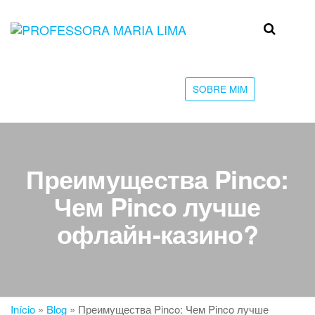
Skip
to
Professora
Teu
the
caminho
Maria Lima
content
até a
faculdade
SOBRE MIM
Преимущества Pinco:
Чем Pinco лучше
офлайн-казино?
Início
»
Blog
»
Преимущества Pinco: Чем Pinco лучше