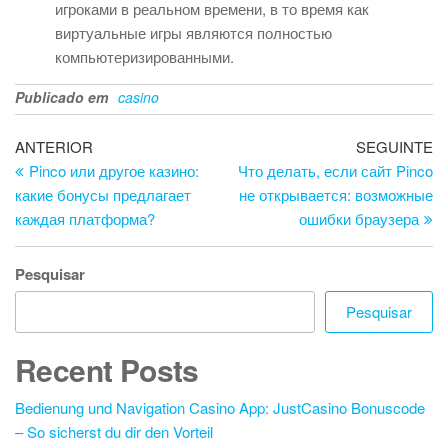
игроками в реальном времени, в то время как
виртуальные игры являются полностью
компьютеризированными.
Publicado em
casino
Navegação
Artigo
Ar
ANTERIOR
SEGUINTE
anterior
se
Pinco или другое казино:
Что делать, если сайт Pinco
de
какие бонусы предлагает
не открывается: возможные
artigos
каждая платформа?
ошибки браузера
Pesquisar
Pesquisar
Recent Posts
Bedienung und Navigation Casino App: JustCasino Bonuscode
– So sicherst du dir den Vorteil