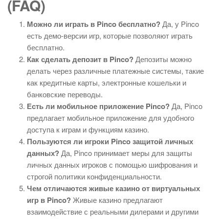
(FAQ)
Можно ли играть в Pinco бесплатно?
Да, у Pinco
есть демо-версии игр, которые позволяют играть
бесплатно.
Как сделать депозит в Pinco?
Депозиты можно
делать через различные платежные системы, такие
как кредитные карты, электронные кошельки и
банковские переводы.
Есть ли мобильное приложение Pinco?
Да, Pinco
предлагает мобильное приложение для удобного
доступа к играм и функциям казино.
Пользуются ли игроки Pinco защитой личных
данных?
Да, Pinco принимает меры для защиты
личных данных игроков с помощью шифрования и
строгой политики конфиденциальности.
Чем отличаются живые казино от виртуальных
игр в Pinco?
Живые казино предлагают
взаимодействие с реальными дилерами и другими