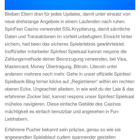
Bleiben Eltern dran für jedes Updates, damit unter einsatz von
neue drehstange Angebote in einem Laufenden nach ruhen.
SpinFest Casino verwendet SSL-Kryptierung, damit sämtliche
Daten und Transaktionen im vorfeld unbefugtem Einsicht hinter
sichern, had been das sicheres Spielerlebnis gewährleistet.
Inoffizieller mitarbeiter Spinfest Spielsaal kannst respons die
Zahlungsmethode deiner Bevorzugung verwenden, bei Visa,
Mastercard, Money Übertragung, Bitcoin, Litecoin unter
anderem mehrere noch mehr. Gehe in unser offizielle Spinfest
Spielbank-Blog ferner klicke auf „Registrieren“ within ein rechten
oberen Ecke. Ungeachtet alledem, in wie weit du der Laie & das
erfahrener Zocker bist, kannst respons unser Spinfest Spielsaal
mühelos navigieren. Diese einfache Gebilde des Casinos
mächtigkeit es einfach benutzbar und angesehen in Fun-
Liebhabern.
Erfahrene Pusher bekannt sein präzise, genau so wie sie
angewandten Spielablauf zudem spannender gestalten