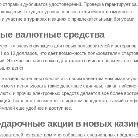
отправки дубликатов удостоверений. Проверка гарантирует за
рохождения текущего уровня пользователи имеют возможность
и участие в турнирах и акциях с привлекательными бонусами.
ные валютные средства
меют ключевую функцию для новых пользователей и ветеранов.
 до 10 долларов, что дает возможность пользователям старто
й. Это чрезвычайно важно для только начинает знакомство с 
ьших денег.
ые казино нацелены обеспечить своим клиентам максимальную 
и могут использовать такие денежные единицы, как английские
алюты и прочих электронных средств делается все более вост
акций. Такое дает возможность игрокам определять самый комф
еймплей еще удобнее и доступнее.
дарочные акции в новых кази
ьзователей посредством многообразных специальных предложе