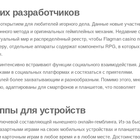
их разработчиков
открытием для любителей игорного дела. Данные новые участн
нного метода и оригинальных геймплейных механик. Недавние 
туальный мир и распределённый реестр, чтобы Flagman casino 
меру, отдельные аппараты содержат компоненты RPG, в которых
ы.
интенсивно встраивают функции социального взаимодействия. 
хами в социальных платформах и состязаться с приятелями.
лей более захватывающим и разнообразным. Помимо этого, мно
о, адаптированы для смартфонов и планшетов, что позволяет
ппы для устройств
ключевой составляющей нынешнего онлайн-гемблинга. Из-за бы
 азартными играми на своих мобильных устройствах и планшетах
 карточным играм в любое время и в любом месте. Достоинство