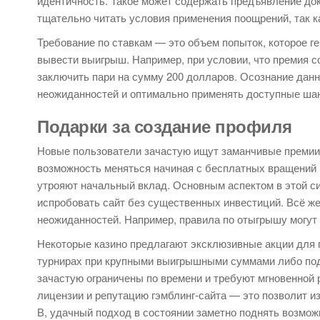
идентичность. Такое может содержать предъявление до
тщательно читать условия применения поощрений, так 
Требование по ставкам — это объем попыток, которое г
вывести выигрыш. Например, при условии, что премия с
заключить пари на сумму 200 долларов. Осознание дан
неожиданностей и оптимально применять доступные ша
Подарки за создание профиля
Новые пользователи зачастую ищут заманчивые премии 
возможность меняться начиная с бесплатных вращений 
утрояют начальный вклад. Основным аспектом в этой с
испробовать сайт без существенных инвестиций. Всё ж
неожиданностей. Например, правила по отыгрышу могут
Некоторые казино предлагают эксклюзивные акции для п
турнирах при крупными выигрышными суммами либо под
зачастую ограничены по времени и требуют мгновенной 
лицензии и репутацию гэмблинг-сайта — это позволит и
В, удачный подход в состоянии заметно поднять возмо