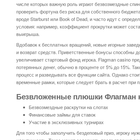
числе которых важную роль играют безвозмездные спи
проверить фортуна без риска для собственного бюдже
вроде Starburst или Book of Dead, и часто идут с опр
условия: например, коэффициент прокрутки может соста
выигрыша.
Вдобавок к бесплатных вращений, новые игорные завед
и возврат средств. Приветственные бонусы способны д
увеличивает стартовый фонд игрока. Flagman casino пре
потерянных денег, обычно в проценте от 5% до 15%. Та
процесс и разведывать все функции сайта. Однако стои
временные рамки, которые следует брать в расчет при 
Безвложенные плюшки Флагман 
Безвозмездные раскрутки на слотах
Финансовые займы для ставок
Участие в эксклюзивных турнирах
Для того чтобы заполучить бездеповый приз, игроку нуж