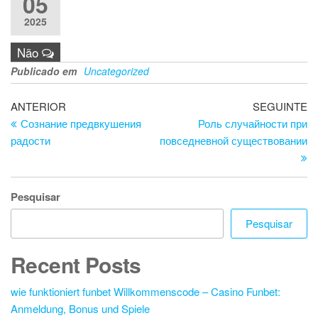
05
2025
Não
Publicado em
Uncategorized
Navegação
Artigo
Ar
ANTERIOR
SEGUINTE
anterior
se
Сознание предвкушения
Роль случайности при
de
радости
повседневной существовании
artigos
Pesquisar
Pesquisar
Recent Posts
wie funktioniert funbet Willkommenscode – Casino Funbet:
Anmeldung, Bonus und Spiele