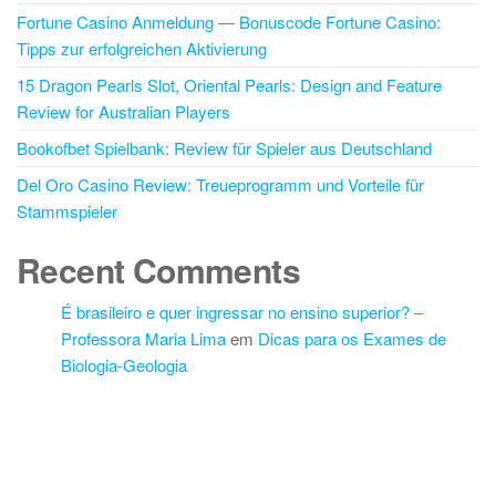
Fortune Casino Anmeldung — Bonuscode Fortune Casino:
Tipps zur erfolgreichen Aktivierung
15 Dragon Pearls Slot, Oriental Pearls: Design and Feature
Review for Australian Players
Bookofbet Spielbank: Review für Spieler aus Deutschland
Del Oro Casino Review: Treueprogramm und Vorteile für
Stammspieler
Recent Comments
É brasileiro e quer ingressar no ensino superior? –
Professora Maria Lima
em
Dicas para os Exames de
Biologia-Geologia
É brasileiro e quer ingressar no ensino superior? –
Professora Maria Lima
em
Quem pode se inscrever para
os exames nacionais de Biologia-geologia?