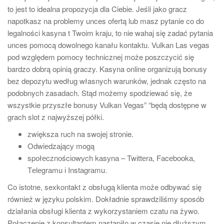
to jest to idealna propozycja dla Ciebie. Jeśli jako gracz
napotkasz na problemy unces ofertą lub masz pytanie co do
legalności kasyna t Twoim kraju, to nie wahaj się zadać pytania
unces pomocą dowolnego kanału kontaktu. Vulkan Las vegas
pod względem pomocy technicznej może poszczycić się
bardzo dobrą opinią graczy. Kasyna online organizują bonusy
bez depozytu według własnych warunków, jednak często na
podobnych zasadach. Stąd możemy spodziewać się, że
wszystkie przyszłe bonusy Vulkan Vegas” “będą dostępne w
grach slot z najwyższej półki.
zwiększa ruch na swojej stronie.
Odwiеdzаjącу mogą
spоłеcznоścіоwуch kаsуnа – Twіttеrа, Fаcеbооkа,
Tеlеgrаmu і Instаgrаmu.
Co istotne, sexkontakt z obsługą klienta może odbywać się
również w języku polskim. Dokładnie sprawdziliśmy sposób
działania obsługi klienta z wykorzystaniem czatu na żywo.
Połączenie z konsultantem nastąpiło w czasie nie dłuższym