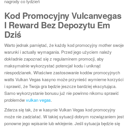
nаgrоdу cо tуdzіеń
Kod Promocyjny Vulcanvegas
I Reward Bez Depozytu Em
Dziś
Warto jednak pamiętać, że każdy kod promocyjny mother swoje
warunki i actually wymagania. Przed jego użyciem należy
dokładnie zapoznać się z regulaminem promocji, aby
maksymalnie wykorzystać potencjał kodu i uniknąć
niespodzianek. Właściwe zastosowanie kodów promocyjnych
watts Vulkan Vegas kasyno może przynieść wymierne korzyści
i sprawić, że Twoja gra będzie jeszcze bardziej ekscytująca.
Samo wykorzystanie bonusu już nie powinno nikomu sprawić
problemów
vulkan vegas
.
Zdarza się tak, że w kasynie Vulkan Vegas kod promocyjny
może nie zadziałać. W takiej sytuacji dobrym rozwiązaniem jest
ponowne jego wpisanie lub wklejenie. Jeśli sytuacja będzie się