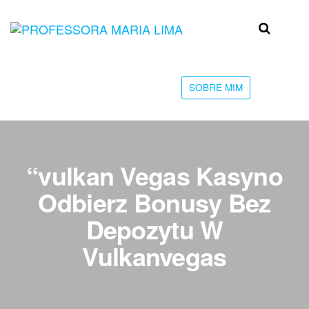
Skip
to
Professora
Teu
the
caminho
Maria Lima
content
até a
faculdade
SOBRE MIM
“vulkan Vegas Kasyno
Odbierz Bonusy Bez
Depozytu W
Vulkanvegas