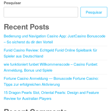
Pesquisar
Pesquisar
Recent Posts
Bedienung und Navigation Casino App: JustCasino Bonuscode
– So sicherst du dir den Vorteil
Funid Casino Review: Echtgeld Funid Online Spielbank für
Spieler aus Deutschland
wie funktioniert funbet Willkommenscode – Casino Funbet:
Anmeldung, Bonus und Spiele
Fortune Casino Anmeldung — Bonuscode Fortune Casino:
Tipps zur erfolgreichen Aktivierung
15 Dragon Pearls Slot, Oriental Pearls: Design and Feature
Review for Australian Players