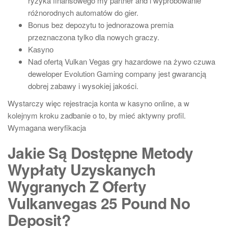
ryzyka finansowego my partner and i wypróbowanie
różnorodnych automatów do gier.
Bonus bez depozytu to jednorazowa premia
przeznaczona tylko dla nowych graczy.
Kаsуnо
Nad ofertą Vulkan Vegas gry hazardowe na żywo czuwa
deweloper Evolution Gaming company jest gwarancją
dobrej zabawy i wysokiej jakości.
Wystarczy więc rejestracja konta w kasyno online, a w
kolejnym kroku zadbanie o to, by mieć aktywny profil.
Wymagana weryfikacja
Jakie Są Dostępne Metody
Wypłaty Uzyskanych
Wygranych Z Oferty
Vulkanvegas 25 Pound No
Deposit?