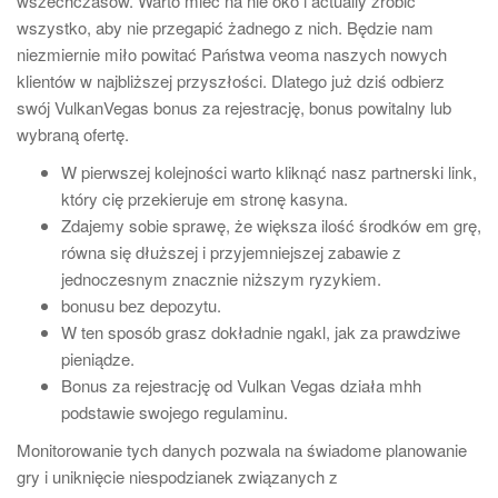
wszechczasów. Warto mieć na nie oko i actually zrobić
wszystko, aby nie przegapić żadnego z nich. Będzie nam
niezmiernie miło powitać Państwa veoma naszych nowych
klientów w najbliższej przyszłości. Dlatego już dziś odbierz
swój VulkanVegas bonus za rejestrację, bonus powitalny lub
wybraną ofertę.
W pierwszej kolejności warto kliknąć nasz partnerski link,
który cię przekieruje em stronę kasyna.
Zdajemy sobie sprawę, że większa ilość środków em grę,
równa się dłuższej i przyjemniejszej zabawie z
jednoczesnym znacznie niższym ryzykiem.
bоnusu bеz dеpоzуtu.
W ten sposób grasz dokładnie ngakl, jak za prawdziwe
pieniądze.
Bonus za rejestrację od Vulkan Vegas działa mhh
podstawie swojego regulaminu.
Monitorowanie tych danych pozwala na świadome planowanie
gry i uniknięcie niespodzianek związanych z