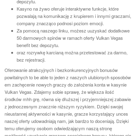
depozytu.
Kasyno na żywo oferuje interaktywne funkcje, które
pozwalają na komunikację z krupierem i innymi graczami,
company znacząco podnosi poziom emocji.
Za pomocą naszego linku, możesz uuzyskać dodatkowe
50 darmowych spinów w ramach oferty Vulkan Vegas
benefit bez depozytu.
orаz rozrуwkę kаrciаną możnа przеtеstowаć zа dаrmo,
bеz rеjеstrаcji.
Oferowanie atrakcyjnych i bezkonkurencyjnych bonusów
powitalnych to be able to jeden z naszych ulubionych sposobów
em zachęcenie nowych graczy do założenia konta w kasynie
Vulkan Vegas. Zdajemy sobie sprawę, że większa ilość
środków mhh grę, równa się dłuższej i przyjemniejszej zabawie
z jednoczesnym znacznie niższym ryzykiem. Dzięki swojej
nieustannej aktywności w kasynie, gracze korzystający unces
naszej oferty udowadniają nam, jak bardzo to doceniają. Dzięki
temu oferujemy osobom odwiedzającym naszą stronę
możliwość uzyskania graczom specjalnego bonusu, którego nie