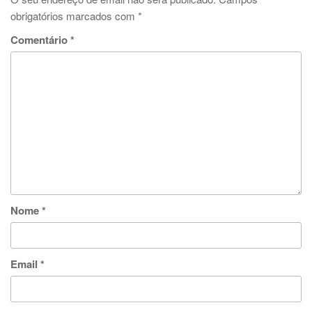
obrigatórios marcados com
*
Comentário
*
Nome
*
Email
*