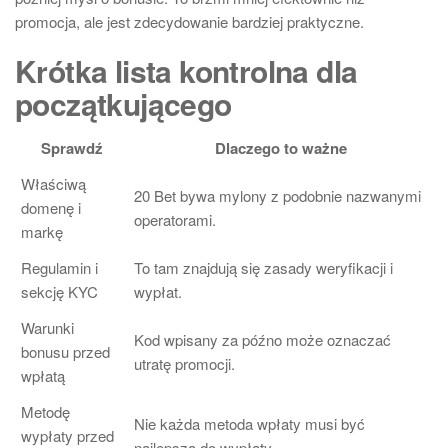
promocja, ale jest zdecydowanie bardziej praktyczne.
Krótka lista kontrolna dla
początkującego
Sprawdź
Dlaczego to ważne
Właściwą
20 Bet bywa mylony z podobnie nazwanymi
domenę i
operatorami.
markę
Regulamin i
To tam znajdują się zasady weryfikacji i
sekcję KYC
wypłat.
Warunki
Kod wpisany za późno może oznaczać
bonusu przed
utratę promocji.
wpłatą
Metodę
Nie każda metoda wpłaty musi być
wypłaty przed
najlepsza do wypłaty.