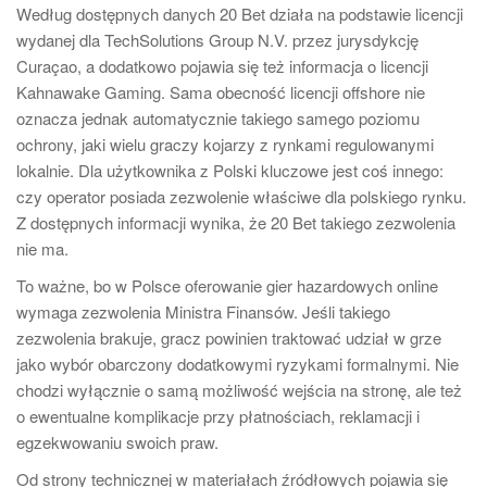
Według dostępnych danych 20 Bet działa na podstawie licencji
wydanej dla TechSolutions Group N.V. przez jurysdykcję
Curaçao, a dodatkowo pojawia się też informacja o licencji
Kahnawake Gaming. Sama obecność licencji offshore nie
oznacza jednak automatycznie takiego samego poziomu
ochrony, jaki wielu graczy kojarzy z rynkami regulowanymi
lokalnie. Dla użytkownika z Polski kluczowe jest coś innego:
czy operator posiada zezwolenie właściwe dla polskiego rynku.
Z dostępnych informacji wynika, że 20 Bet takiego zezwolenia
nie ma.
To ważne, bo w Polsce oferowanie gier hazardowych online
wymaga zezwolenia Ministra Finansów. Jeśli takiego
zezwolenia brakuje, gracz powinien traktować udział w grze
jako wybór obarczony dodatkowymi ryzykami formalnymi. Nie
chodzi wyłącznie o samą możliwość wejścia na stronę, ale też
o ewentualne komplikacje przy płatnościach, reklamacji i
egzekwowaniu swoich praw.
Od strony technicznej w materiałach źródłowych pojawia się