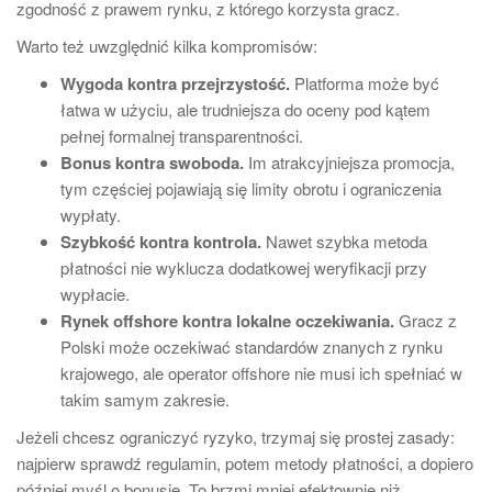
zgodność z prawem rynku, z którego korzysta gracz.
Warto też uwzględnić kilka kompromisów:
Wygoda kontra przejrzystość.
Platforma może być
łatwa w użyciu, ale trudniejsza do oceny pod kątem
pełnej formalnej transparentności.
Bonus kontra swoboda.
Im atrakcyjniejsza promocja,
tym częściej pojawiają się limity obrotu i ograniczenia
wypłaty.
Szybkość kontra kontrola.
Nawet szybka metoda
płatności nie wyklucza dodatkowej weryfikacji przy
wypłacie.
Rynek offshore kontra lokalne oczekiwania.
Gracz z
Polski może oczekiwać standardów znanych z rynku
krajowego, ale operator offshore nie musi ich spełniać w
takim samym zakresie.
Jeżeli chcesz ograniczyć ryzyko, trzymaj się prostej zasady:
najpierw sprawdź regulamin, potem metody płatności, a dopiero
później myśl o bonusie. To brzmi mniej efektownie niż