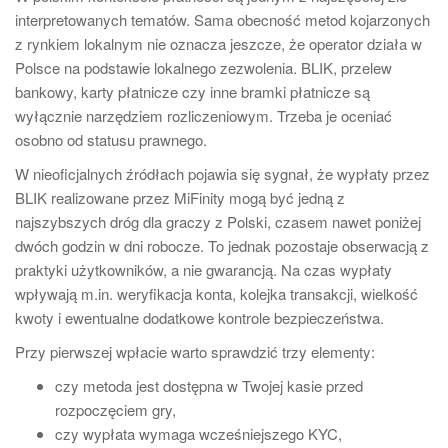
interpretowanych tematów. Sama obecność metod kojarzonych
z rynkiem lokalnym nie oznacza jeszcze, że operator działa w
Polsce na podstawie lokalnego zezwolenia. BLIK, przelew
bankowy, karty płatnicze czy inne bramki płatnicze są
wyłącznie narzędziem rozliczeniowym. Trzeba je oceniać
osobno od statusu prawnego.
W nieoficjalnych źródłach pojawia się sygnał, że wypłaty przez
BLIK realizowane przez MiFinity mogą być jedną z
najszybszych dróg dla graczy z Polski, czasem nawet poniżej
dwóch godzin w dni robocze. To jednak pozostaje obserwacją z
praktyki użytkowników, a nie gwarancją. Na czas wypłaty
wpływają m.in. weryfikacja konta, kolejka transakcji, wielkość
kwoty i ewentualne dodatkowe kontrole bezpieczeństwa.
Przy pierwszej wpłacie warto sprawdzić trzy elementy:
czy metoda jest dostępna w Twojej kasie przed
rozpoczęciem gry,
czy wypłata wymaga wcześniejszego KYC,