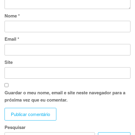
Nome
*
Email
*
Site
Guardar o meu nome, email e site neste navegador para a
próxima vez que eu comentar.
Pesquisar