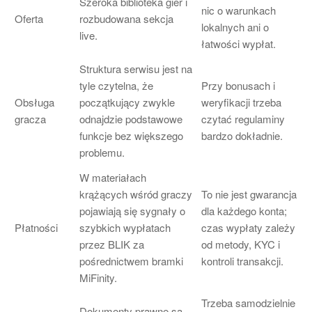
Szeroka biblioteka gier i
nic o warunkach
Oferta
rozbudowana sekcja
lokalnych ani o
live.
łatwości wypłat.
Struktura serwisu jest na
tyle czytelna, że
Przy bonusach i
Obsługa
początkujący zwykle
weryfikacji trzeba
gracza
odnajdzie podstawowe
czytać regulaminy
funkcje bez większego
bardzo dokładnie.
problemu.
W materiałach
krążących wśród graczy
To nie jest gwarancja
pojawiają się sygnały o
dla każdego konta;
Płatności
szybkich wypłatach
czas wypłaty zależy
przez BLIK za
od metody, KYC i
pośrednictwem bramki
kontroli transakcji.
MiFinity.
Trzeba samodzielnie
Dokumenty prawne są