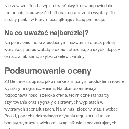
Nie zawsze. Trzeba wpisać właściwy kod w odpowiednim
momencie i sprawdzić obrót oraz ograniczenia wypłaty. To
częsty punkt, w którym początkujący tracą promocję.
Na co uważać najbardziej?
Na pomylenie marki z podobnymi nazwami, na brak pełnej
weryfikacji przed wpłatą oraz na założenie, że szybki depozyt
oznacza tak samo szybki przelew zwrotny.
Podsumowanie oceny
20 Bet można opisać jako markę z mocnym produktem i równie
wyraźnymi ograniczeniami. Na plus przemawiają:
rozpoznawalność, szeroka oferta, techniczne standardy
szyfrowania oraz sygnały o sprawnych wypłatach w
wybranych scenariuszach. Na minus: złożony status wobec
Polski, potrzeba dokładnego czytania regulaminu i to, że
bonusy wymagają większej uwagi niż wielu początkujących