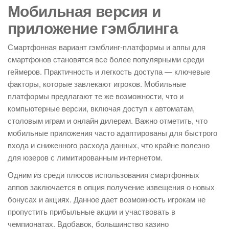
Мобильная версия и
приложение гэмблинга
Смартфонная вариант гэмблинг-платформы и аппы для
смартфонов становятся все более популярными среди
геймеров. Практичность и легкость доступа — ключевые
факторы, которые завлекают игроков. Мобильные
платформы предлагают те же возможности, что и
компьютерные версии, включая доступ к автоматам,
столовым играм и онлайн дилерам. Важно отметить, что
мобильные приложения часто адаптированы для быстрого
входа и сниженного расхода данных, что крайне полезно
для юзеров с лимитированным интернетом.
Одним из среди плюсов использования смартфонных
аппов заключается в опция получение извещения о новых
бонусах и акциях. Данное дает возможность игрокам не
пропустить прибыльные акции и участвовать в
чемпионатах. Вдобавок, большинство казино