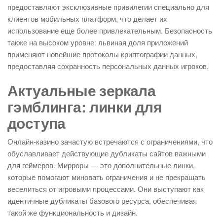
предоставляют эксклюзивные привилегии специально для
клиентов мобильных платформ, что делает их
использование еще более привлекательным. Безопасность
также на высоком уровне: львиная доля приложений
применяют новейшие протоколы криптографии данных,
предоставляя сохранность персональных данных игроков.
Актуальные зеркала
гэмблинга: линки для
доступа
Онлайн-казино зачастую встречаются с ограничениями, что
обуславливает действующие дубликаты сайтов важными
для геймеров. Мирроры — это дополнительные линки,
которые помогают миновать ограничения и не прекращать
веселиться от игровыми процессами. Они выступают как
идентичные дубликаты базового ресурса, обеспечивая
такой же функциональность и дизайн.