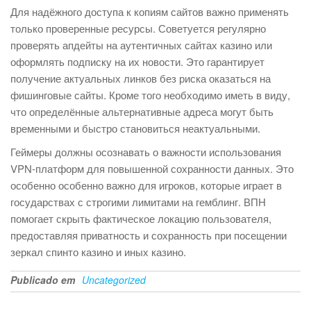
Для надёжного доступа к копиям сайтов важно применять
только проверенные ресурсы. Советуется регулярно
проверять апдейты на аутентичных сайтах казино или
оформлять подписку на их новости. Это гарантирует
получение актуальных линков без риска оказаться на
фишинговые сайты. Кроме того необходимо иметь в виду,
что определённые альтернативные адреса могут быть
временными и быстро становиться неактуальными.
Геймеры должны осознавать о важности использования
VPN-платформ для повышенной сохранности данных. Это
особенно особенно важно для игроков, которые играет в
государствах с строгими лимитами на гемблинг. ВПН
помогает скрыть фактическое локацию пользователя,
предоставляя приватность и сохранность при посещении
зеркал спинто казино и иных казино.
Publicado em
Uncategorized