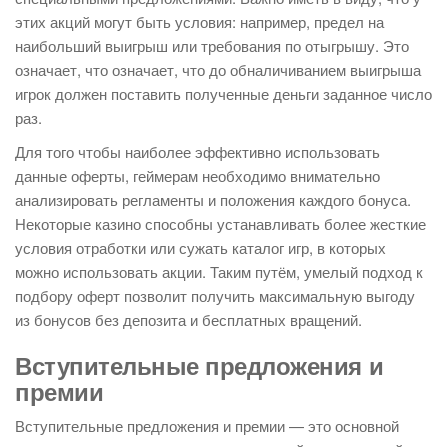
этих акций могут быть условия: например, предел на
наибольший выигрыш или требования по отыгрышу. Это
означает, что означает, что до обналичиванием выигрыша
игрок должен поставить полученные деньги заданное число
раз.
Для того чтобы наиболее эффективно использовать
данные оферты, геймерам необходимо внимательно
анализировать регламенты и положения каждого бонуса.
Некоторые казино способны устанавливать более жесткие
условия отработки или сужать каталог игр, в которых
можно использовать акции. Таким путём, умелый подход к
подбору оферт позволит получить максимальную выгоду
из бонусов без депозита и бесплатных вращений.
Вступительные предложения и
премии
Вступительные предложения и премии — это основной