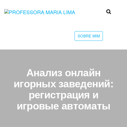
Skip
to
Professora
Teu
the
caminho
Maria Lima
content
até a
faculdade
SOBRE MIM
Анализ онлайн
игорных заведений:
регистрация и
игровые автоматы