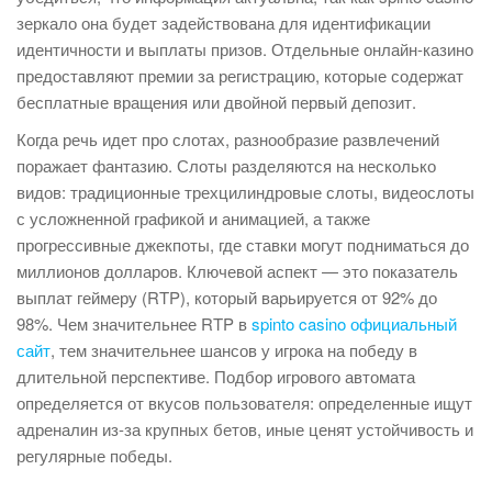
зеркало она будет задействована для идентификации
идентичности и выплаты призов. Отдельные онлайн-казино
предоставляют премии за регистрацию, которые содержат
бесплатные вращения или двойной первый депозит.
Когда речь идет про слотах, разнообразие развлечений
поражает фантазию. Слоты разделяются на несколько
видов: традиционные трехцилиндровые слоты, видеослоты
с усложненной графикой и анимацией, а также
прогрессивные джекпоты, где ставки могут подниматься до
миллионов долларов. Ключевой аспект — это показатель
выплат геймеру (RTP), который варьируется от 92% до
98%. Чем значительнее RTP в
spinto casino официальный
сайт
, тем значительнее шансов у игрока на победу в
длительной перспективе. Подбор игрового автомата
определяется от вкусов пользователя: определенные ищут
адреналин из-за крупных бетов, иные ценят устойчивость и
регулярные победы.