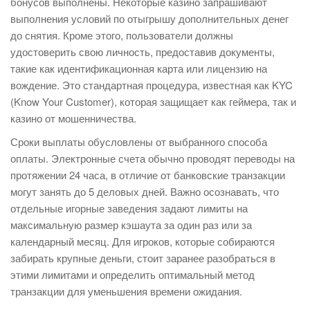
бонусов выполнены. Некоторые казино запрашивают
выполнения условий по отыгрышу дополнительных денег
до снятия. Кроме этого, пользователи должны
удостоверить свою личность, предоставив документы,
такие как идентификационная карта или лицензию на
вождение. Это стандартная процедура, известная как KYC
(Know Your Customer), которая защищает как геймера, так и
казино от мошенничества.
Сроки выплаты обусловлены от выбранного способа
оплаты. Электронные счета обычно проводят переводы на
протяжении 24 часа, в отличие от банковские транзакции
могут занять до 5 деловых дней. Важно осознавать, что
отдельные игорные заведения задают лимиты на
максимальную размер кэшаута за один раз или за
календарный месяц. Для игроков, которые собираются
забирать крупные деньги, стоит заранее разобраться в
этими лимитами и определить оптимальный метод
транзакции для уменьшения времени ожидания.