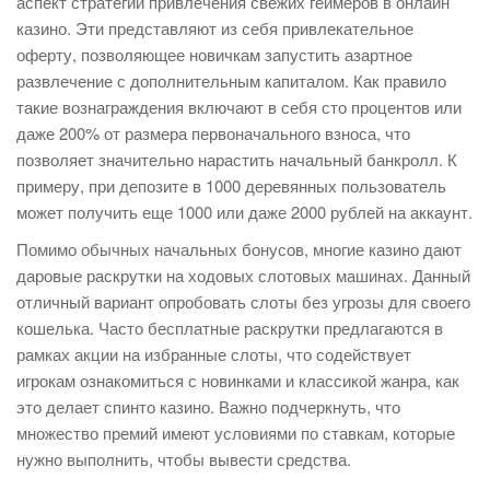
аспект стратегии привлечения свежих геймеров в онлайн
казино. Эти представляют из себя привлекательное
оферту, позволяющее новичкам запустить азартное
развлечение с дополнительным капиталом. Как правило
такие вознаграждения включают в себя сто процентов или
даже 200% от размера первоначального взноса, что
позволяет значительно нарастить начальный банкролл. К
примеру, при депозите в 1000 деревянных пользователь
может получить еще 1000 или даже 2000 рублей на аккаунт.
Помимо обычных начальных бонусов, многие казино дают
даровые раскрутки на ходовых слотовых машинах. Данный
отличный вариант опробовать слоты без угрозы для своего
кошелька. Часто бесплатные раскрутки предлагаются в
рамках акции на избранные слоты, что содействует
игрокам ознакомиться с новинками и классикой жанра, как
это делает спинто казино. Важно подчеркнуть, что
множество премий имеют условиями по ставкам, которые
нужно выполнить, чтобы вывести средства.