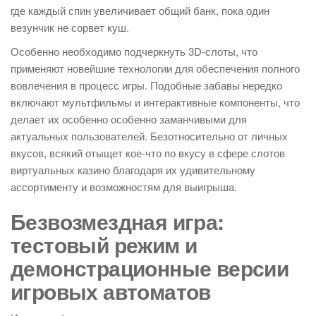
где каждый спин увеличивает общий банк, пока один
везунчик не сорвет куш.
Особенно необходимо подчеркнуть 3D-слоты, что
применяют новейшие технологии для обеспечения полного
вовлечения в процесс игры. Подобные забавы нередко
включают мультфильмы и интерактивные компоненты, что
делает их особенно особенно заманчивыми для
актуальных пользователей. Безотносительно от личных
вкусов, всякий отыщет кое-что по вкусу в сфере слотов
виртуальных казино благодаря их удивительному
ассортименту и возможностям для выигрыша.
Безвозмездная игра:
тестовый режим и
демонстрационные версии
игровых автоматов