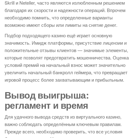
Skrill и Neteller, часто являются излюбленным решением
благодаря их скорости и надежности операций. Впрочем
необходимо помнить, что определенные варианты
возможно имеют сборы или лимиты на снятие денег.
Подбор подходящего казино ещё играет основную
значимость. Имидж платформы, присутствие лицензии и
положительные отзывы клиентов — значимые элементы,
которые позволят предотвратить мошенничества. Оценка
условий премий на начальный взнос может значительно
увеличить начальный банкролл геймера, что превращает
игровой процесс более захватывающим и прибыльным.
Вывод выигрыша:
регламент и время
Для удачного вывода средств из виртуального казино,
важно соблюдать определённым ключевым правилам.
Прежде всего, необходимо проверить, что все условия