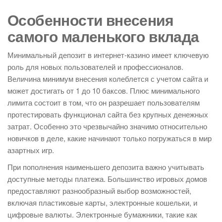
Особенности внесения
самого маленького вклада
Минимальный депозит в интернет-казино имеет ключевую
роль для новых пользователей и профессионалов.
Величина минимум внесения колеблется с учетом сайта и
может достигать от 1 до 10 баксов. Плюс минимального
лимита состоит в том, что он разрешает пользователям
протестировать функционал сайта без крупных денежных
затрат. Особенно это чрезвычайно значимо относительно
новичков в деле, какие начинают только погружаться в мир
азартных игр.
При пополнения наименьшего депозита важно учитывать
доступные методы платежа. Большинство игровых домов
предоставляют разнообразный выбор возможностей,
включая пластиковые карты, электронные кошельки, и
цифровые валюты. Электронные бумажники, такие как