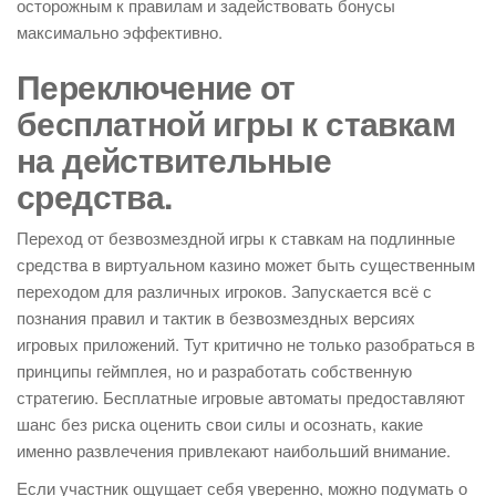
осторожным к правилам и задействовать бонусы
максимально эффективно.
Переключение от
бесплатной игры к ставкам
на действительные
средства.
Переход от безвозмездной игры к ставкам на подлинные
средства в виртуальном казино может быть существенным
переходом для различных игроков. Запускается всё с
познания правил и тактик в безвозмездных версиях
игровых приложений. Тут критично не только разобраться в
принципы геймплея, но и разработать собственную
стратегию. Бесплатные игровые автоматы предоставляют
шанс без риска оценить свои силы и осознать, какие
именно развлечения привлекают наибольший внимание.
Если участник ощущает себя уверенно, можно подумать о