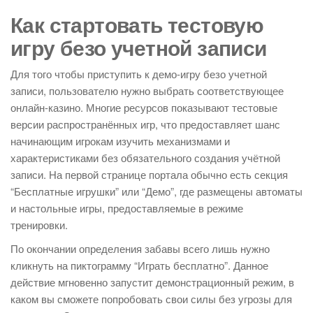
Как стартовать тестовую
игру безо учетной записи
Для того чтобы приступить к демо-игру безо учетной
записи, пользователю нужно выбрать соответствующее
онлайн-казино. Многие ресурсов показывают тестовые
версии распространённых игр, что предоставляет шанс
начинающим игрокам изучить механизмами и
характеристиками без обязательного создания учётной
записи. На первой странице портала обычно есть секция
“Бесплатные игрушки” или “Демо”, где размещены автоматы
и настольные игры, предоставляемые в режиме
тренировки.
По окончании определения забавы всего лишь нужно
кликнуть на пиктограмму “Играть бесплатно”. Данное
действие мгновенно запустит демонстрационный режим, в
каком вы сможете попробовать свои силы без угрозы для