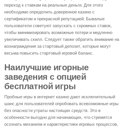
переход к ставкам на реальные деньги. Для этого
необходимо определить доверенное казино с
сертификатом и прекрасной репутацией. Бывалые
пользователи советуют запускать с скромных ставок,
чтобы минимизировать возможные потери и медленно
увеличивать скилл. Следует также обратить внимание на
вознаграждения за стартовый депозит, которые могут
весьма повысить стартовый игровой баланс.
Наилучшие игорные
заведения с опцией
бесплатной игры
Пробные игры в интернет казино дают исключительный
шанс для пользователей опробовать всевозможные игры
без опасности утраты настоящих средств. Это в
особенности выгодно для начинающих, что стремятся
осознать механизм и характеристики игровых процессов,