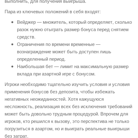
выполнить, для получения выигрыша.
Пара из ключевых положений в себя входят:
Вейджер — множитель, который определяет, сколько
разок нужно отыграть размер бонуса перед снятием
средств.
Ограничения по времени временные —
вознаграждение может быть доступен лишь
определенный период.
Наибольшая бет — лимит на максимальную размер
вклада при азартной игре с бонусом.
Игроки необходимо тщательно изучить условия и условия
применения бонусов без депозита, чтобы избежать
негативных неожиданностей. Хотя кажущуюся
несложность, реализация всех без исключения требований
может быть довольно трудным процедурой. Впрочем для
игроков, кто решился к вызову, это перспектива не только
погрузиться в азартом, но и выиграть реальные выигрыши
без затрат.