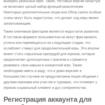
выиграть реальный приз. Также, тестовые версии зачастую
не включают целый набор функций развлечения.
Некоторые дополнительные опции или Olimp casino особые
этапы могут быть недоступны, что делает ход игры менее
захватывающим.
Также ключевым фактором является недостаток развития.
В тестовом формате пользователи не могут фиксировать
успехи или перемещаться на следующие стадии, что
ослабляет стимул для продолжительной игры. Это вполне
может стать серьезным преградой для игроков, которые
предпочитает долгосрочные стратегии и стремится
развивать свои навыки в конкретной игре. Также
необходимо иметь в виду, что в демо-версиях в
большинстве случаев не предусмотрена опция общения с
другими игроками или участия в турнирах, что отнимает у
игроков социальный элемент и дух соперничества.
Регистрация аккаунта для