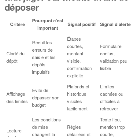
déposer
Pourquoi c’est
Critère
Signal positif
Signal d’alerte
important
Étapes
Réduit les
courtes,
Formulaire
erreurs de
Clarté du
montant
confus,
saisie et les
dépôt
visible,
validation peu
dépôts
confirmation
lisible
impulsifs
explicite
Plafonds et
Limites
Évite de
Affichage
historique
cachées ou
dépasser son
des limites
visibles
difficiles à
budget
facilement
retrouver
Les conditions
Texte flou,
de mise
Règles
mention trop
Lecture
changent la
détaillées et
courte,