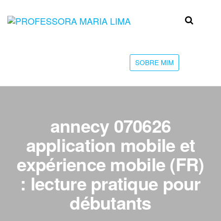
Skip
to
Professora
Teu
the
caminho
Maria Lima
content
até a
faculdade
SOBRE MIM
annecy 070626
application mobile et
expérience mobile (FR)
: lecture pratique pour
débutants