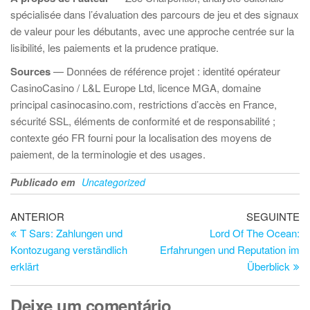
spécialisée dans l’évaluation des parcours de jeu et des signaux
de valeur pour les débutants, avec une approche centrée sur la
lisibilité, les paiements et la prudence pratique.
Sources
— Données de référence projet : identité opérateur
CasinoCasino / L&L Europe Ltd, licence MGA, domaine
principal casinocasino.com, restrictions d’accès en France,
sécurité SSL, éléments de conformité et de responsabilité ;
contexte géo FR fourni pour la localisation des moyens de
paiement, de la terminologie et des usages.
Publicado em
Uncategorized
Navegação
Artigo
Ar
ANTERIOR
SEGUINTE
anterior
se
T Sars: Zahlungen und
Lord Of The Ocean:
de
Kontozugang verständlich
Erfahrungen und Reputation im
artigos
erklärt
Überblick
Deixe um comentário