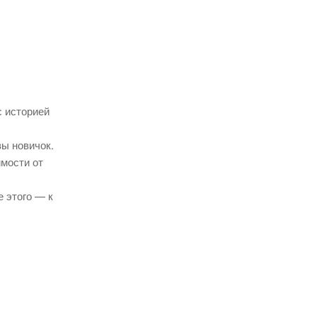
с историей
вы новичок.
имости от
 этого — к