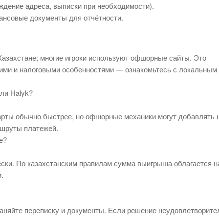
ждение адреса, выписки при необходимости).
ансовые документы для отчётности.
Казахстане; многие игроки используют офшорные сайты. Это
скими и налоговыми особенностями — ознакомьтесь с локальным
ли Halyk?
карты обычно быстрее, но офшорные механики могут добавлять 
ршруты платежей.
е?
ски. По казахстанским правилам сумма выигрыша облагается н
.
аняйте переписку и документы. Если решение неудовлетворите