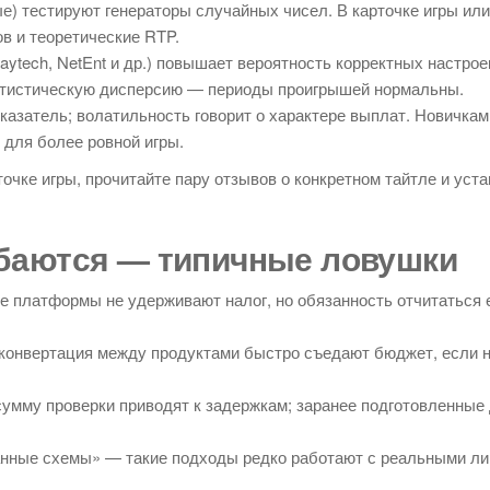
) тестируют генераторы случайных чисел. В карточке игры или
в и теоретические RTP.
laytech, NetEnt и др.) повышает вероятность корректных настрое
татистическую дисперсию — периоды проигрышей нормальны.
азатель; волатильность говорит о характере выплат. Новичкам
 для более ровной игры.
точке игры, прочитайте пару отзывов о конкретном тайтле и уст
ибаются — типичные ловушки
платформы не удерживают налог, но обязанность отчитаться 
конвертация между продуктами быстро съедают бюджет, если н
сумму проверки приводят к задержкам; заранее подготовленные
ванные схемы» — такие подходы редко работают с реальными л