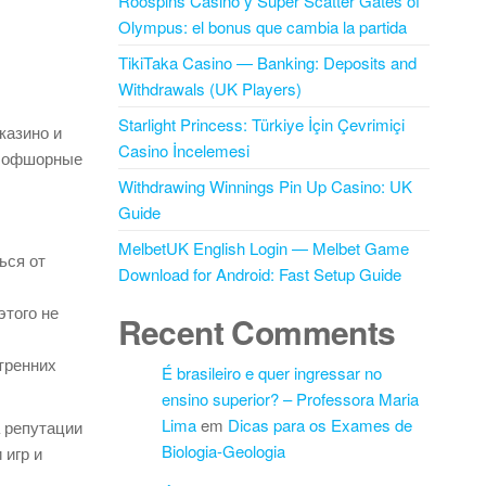
Roospins Casino y Super Scatter Gates of
Olympus: el bonus que cambia la partida
TikiTaka Casino — Banking: Deposits and
Withdrawals (UK Players)
Starlight Princess: Türkiye İçin Çevrimiçi
казино и
Casino İncelemesi
к офшорные
Withdrawing Winnings Pin Up Casino: UK
Guide
MelbetUK English Login — Melbet Game
ься от
Download for Android: Fast Setup Guide
того не
Recent Comments
тренних
É brasileiro e quer ingressar no
ensino superior? – Professora Maria
Lima
em
Dicas para os Exames de
 репутации
Biologia-Geologia
 игр и