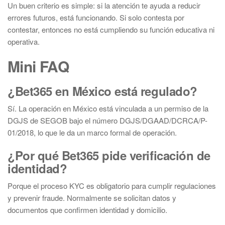
Un buen criterio es simple: si la atención te ayuda a reducir
errores futuros, está funcionando. Si solo contesta por
contestar, entonces no está cumpliendo su función educativa ni
operativa.
Mini FAQ
¿Bet365 en México está regulado?
Sí. La operación en México está vinculada a un permiso de la
DGJS de SEGOB bajo el número DGJS/DGAAD/DCRCA/P-
01/2018, lo que le da un marco formal de operación.
¿Por qué Bet365 pide verificación de
identidad?
Porque el proceso KYC es obligatorio para cumplir regulaciones
y prevenir fraude. Normalmente se solicitan datos y
documentos que confirmen identidad y domicilio.