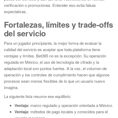
verificación o promociones. Entender eso evita falsas
expectativas.
Fortalezas, límites y trade-offs
del servicio
Para un jugador principiante, la mejor forma de evaluar la
calidad del servicio es aceptar que toda plataforma tiene
ventajas y límites. Bet365 no es la excepción. Su operación
regulada en México, el uso de tecnología de cifrado y la
adaptación local son puntos fuertes. A la vez, el volumen de
operación y los controles de cumplimiento hacen que algunos
procesos sean menos flexibles de lo que un usuario nuevo
imagina.
La siguiente lista resume ese equilibrio:
Ventaja:
marco regulado y operación orientada a México.
Ventaja:
métodos de pago locales y conocidos para el
usuario mexicano.