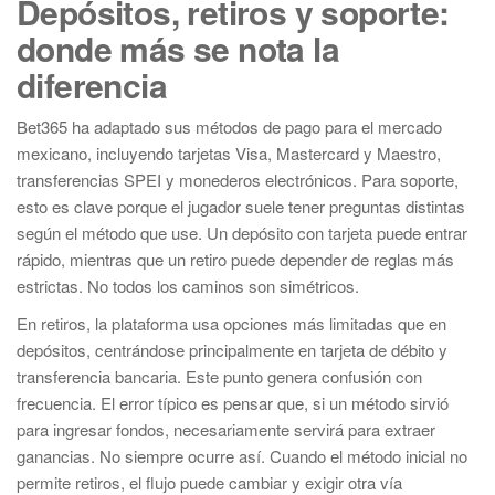
Depósitos, retiros y soporte:
donde más se nota la
diferencia
Bet365 ha adaptado sus métodos de pago para el mercado
mexicano, incluyendo tarjetas Visa, Mastercard y Maestro,
transferencias SPEI y monederos electrónicos. Para soporte,
esto es clave porque el jugador suele tener preguntas distintas
según el método que use. Un depósito con tarjeta puede entrar
rápido, mientras que un retiro puede depender de reglas más
estrictas. No todos los caminos son simétricos.
En retiros, la plataforma usa opciones más limitadas que en
depósitos, centrándose principalmente en tarjeta de débito y
transferencia bancaria. Este punto genera confusión con
frecuencia. El error típico es pensar que, si un método sirvió
para ingresar fondos, necesariamente servirá para extraer
ganancias. No siempre ocurre así. Cuando el método inicial no
permite retiros, el flujo puede cambiar y exigir otra vía