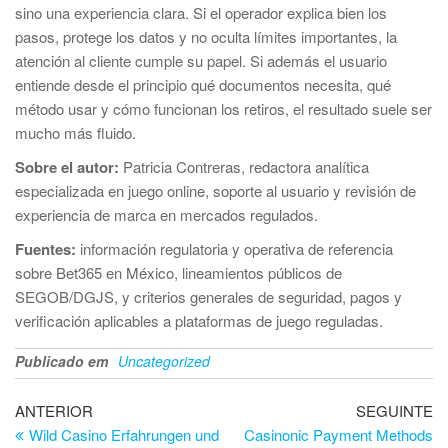
sino una experiencia clara. Si el operador explica bien los
pasos, protege los datos y no oculta límites importantes, la
atención al cliente cumple su papel. Si además el usuario
entiende desde el principio qué documentos necesita, qué
método usar y cómo funcionan los retiros, el resultado suele ser
mucho más fluido.
Sobre el autor:
Patricia Contreras, redactora analítica
especializada en juego online, soporte al usuario y revisión de
experiencia de marca en mercados regulados.
Fuentes:
información regulatoria y operativa de referencia
sobre Bet365 en México, lineamientos públicos de
SEGOB/DGJS, y criterios generales de seguridad, pagos y
verificación aplicables a plataformas de juego reguladas.
Publicado em
Uncategorized
Navegação
Artigo
Ar
ANTERIOR
SEGUINTE
anterior
se
Wild Casino Erfahrungen und
Casinonic Payment Methods
de