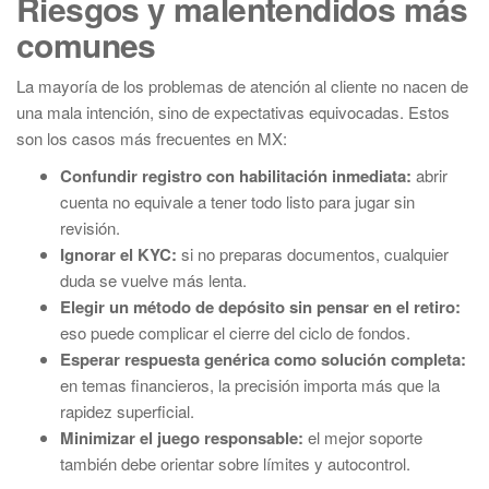
Riesgos y malentendidos más
comunes
La mayoría de los problemas de atención al cliente no nacen de
una mala intención, sino de expectativas equivocadas. Estos
son los casos más frecuentes en MX:
Confundir registro con habilitación inmediata:
abrir
cuenta no equivale a tener todo listo para jugar sin
revisión.
Ignorar el KYC:
si no preparas documentos, cualquier
duda se vuelve más lenta.
Elegir un método de depósito sin pensar en el retiro:
eso puede complicar el cierre del ciclo de fondos.
Esperar respuesta genérica como solución completa:
en temas financieros, la precisión importa más que la
rapidez superficial.
Minimizar el juego responsable:
el mejor soporte
también debe orientar sobre límites y autocontrol.