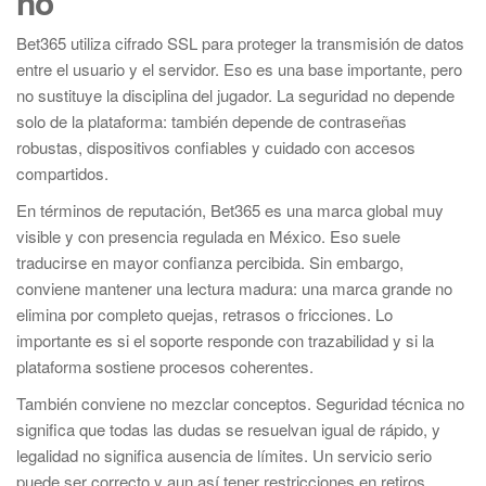
no
Bet365 utiliza cifrado SSL para proteger la transmisión de datos
entre el usuario y el servidor. Eso es una base importante, pero
no sustituye la disciplina del jugador. La seguridad no depende
solo de la plataforma: también depende de contraseñas
robustas, dispositivos confiables y cuidado con accesos
compartidos.
En términos de reputación, Bet365 es una marca global muy
visible y con presencia regulada en México. Eso suele
traducirse en mayor confianza percibida. Sin embargo,
conviene mantener una lectura madura: una marca grande no
elimina por completo quejas, retrasos o fricciones. Lo
importante es si el soporte responde con trazabilidad y si la
plataforma sostiene procesos coherentes.
También conviene no mezclar conceptos. Seguridad técnica no
significa que todas las dudas se resuelvan igual de rápido, y
legalidad no significa ausencia de límites. Un servicio serio
puede ser correcto y aun así tener restricciones en retiros,