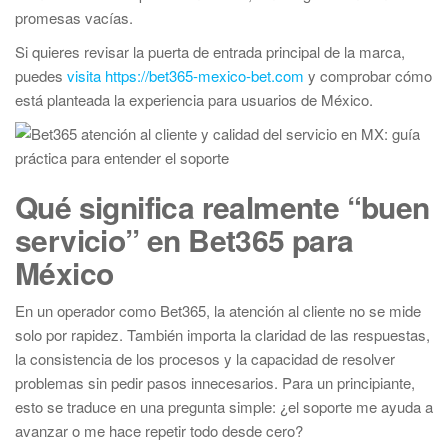
promesas vacías.
Si quieres revisar la puerta de entrada principal de la marca,
puedes
visita https://bet365-mexico-bet.com
y comprobar cómo
está planteada la experiencia para usuarios de México.
Qué significa realmente “buen
servicio” en Bet365 para
México
En un operador como Bet365, la atención al cliente no se mide
solo por rapidez. También importa la claridad de las respuestas,
la consistencia de los procesos y la capacidad de resolver
problemas sin pedir pasos innecesarios. Para un principiante,
esto se traduce en una pregunta simple: ¿el soporte me ayuda a
avanzar o me hace repetir todo desde cero?