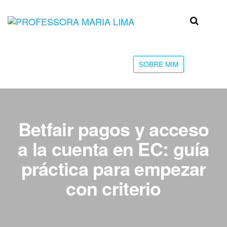
Skip
to
Professora
Teu
the
caminho
Maria Lima
content
até a
faculdade
SOBRE MIM
Betfair pagos y acceso
a la cuenta en EC: guía
práctica para empezar
con criterio