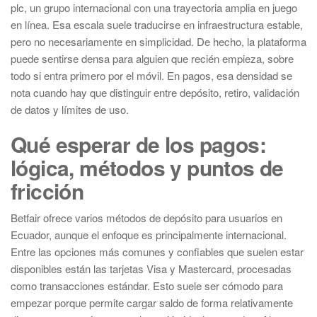
plc, un grupo internacional con una trayectoria amplia en juego
en línea. Esa escala suele traducirse en infraestructura estable,
pero no necesariamente en simplicidad. De hecho, la plataforma
puede sentirse densa para alguien que recién empieza, sobre
todo si entra primero por el móvil. En pagos, esa densidad se
nota cuando hay que distinguir entre depósito, retiro, validación
de datos y límites de uso.
Qué esperar de los pagos:
lógica, métodos y puntos de
fricción
Betfair ofrece varios métodos de depósito para usuarios en
Ecuador, aunque el enfoque es principalmente internacional.
Entre las opciones más comunes y confiables que suelen estar
disponibles están las tarjetas Visa y Mastercard, procesadas
como transacciones estándar. Esto suele ser cómodo para
empezar porque permite cargar saldo de forma relativamente