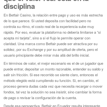
disciplina
En Betfair Casino, la relación entre pago y uso es más estrecha
de lo que parece. Si usted deposita con facilidad pero no
controla su ritmo, el costo real de la experiencia sube muy
rápido. Por eso, evaluar la plataforma no debería limitarse a “si
acepta mi tarjeta”, sino a si el flujo le permite operar con
claridad. Una marca como Betfair puede ser atractiva por su
solidez, por su Exchange y por su amplitud de oferta, pero el
usuario principiante debe mirar más allá del brillo inicial.
En términos de valor, el mejor escenario es el de un jugador que
puede entrar, depositar un monto razonable, entender su saldo y
salir sin fricción. Si ese recorrido se siente claro, entonces el
método elegido está cumpliendo su función. Si, en cambio, el
proceso genera dudas cada vez que necesita recargar o mover
fondos, tal vez la solución no sea insistir, sino cambiar la forma
de pago o revisar la configuración de la cuenta.
Desde esa perspectiva, Betfair en Ecuador resulta interesante