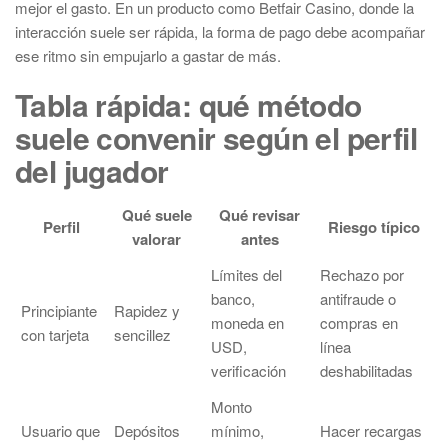
mejor el gasto. En un producto como Betfair Casino, donde la
interacción suele ser rápida, la forma de pago debe acompañar
ese ritmo sin empujarlo a gastar de más.
Tabla rápida: qué método
suele convenir según el perfil
del jugador
Qué suele
Qué revisar
Perfil
Riesgo típico
valorar
antes
Límites del
Rechazo por
banco,
antifraude o
Principiante
Rapidez y
moneda en
compras en
con tarjeta
sencillez
USD,
línea
verificación
deshabilitadas
Monto
Usuario que
Depósitos
mínimo,
Hacer recargas