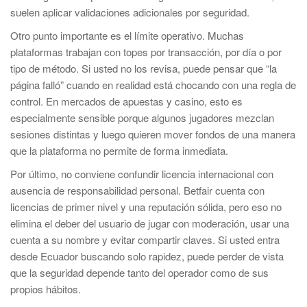
suelen aplicar validaciones adicionales por seguridad.
Otro punto importante es el límite operativo. Muchas
plataformas trabajan con topes por transacción, por día o por
tipo de método. Si usted no los revisa, puede pensar que “la
página falló” cuando en realidad está chocando con una regla de
control. En mercados de apuestas y casino, esto es
especialmente sensible porque algunos jugadores mezclan
sesiones distintas y luego quieren mover fondos de una manera
que la plataforma no permite de forma inmediata.
Por último, no conviene confundir licencia internacional con
ausencia de responsabilidad personal. Betfair cuenta con
licencias de primer nivel y una reputación sólida, pero eso no
elimina el deber del usuario de jugar con moderación, usar una
cuenta a su nombre y evitar compartir claves. Si usted entra
desde Ecuador buscando solo rapidez, puede perder de vista
que la seguridad depende tanto del operador como de sus
propios hábitos.