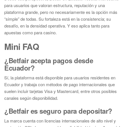
para usuarios que valoran estructura, reputación y una
plataforma grande, pero no necesariamente es la opción más
“simple” de todas. Su fortaleza está en la consistencia; su
desafío, en la densidad operativa. Y eso aplica tanto para
apuestas como para casino.
Mini FAQ
¿Betfair acepta pagos desde
Ecuador?
Sí, la plataforma está disponible para usuarios residentes en
Ecuador y trabaja con métodos de pago internacionales que
suelen incluir tarjetas Visa y Mastercard, entre otros posibles
canales según disponibilidad.
¿Betfair es seguro para depositar?
La marca cuenta con licencias internacionales de alto nivel y