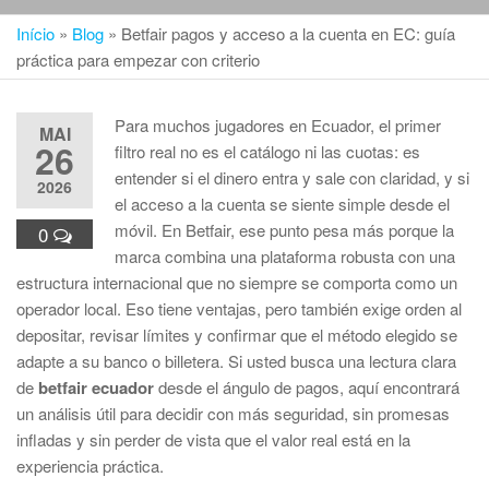
Início
»
Blog
»
Betfair pagos y acceso a la cuenta en EC: guía
práctica para empezar con criterio
Para muchos jugadores en Ecuador, el primer
MAI
26
filtro real no es el catálogo ni las cuotas: es
entender si el dinero entra y sale con claridad, y si
2026
el acceso a la cuenta se siente simple desde el
móvil. En Betfair, ese punto pesa más porque la
0
marca combina una plataforma robusta con una
estructura internacional que no siempre se comporta como un
operador local. Eso tiene ventajas, pero también exige orden al
depositar, revisar límites y confirmar que el método elegido se
adapte a su banco o billetera. Si usted busca una lectura clara
de
betfair ecuador
desde el ángulo de pagos, aquí encontrará
un análisis útil para decidir con más seguridad, sin promesas
infladas y sin perder de vista que el valor real está en la
experiencia práctica.