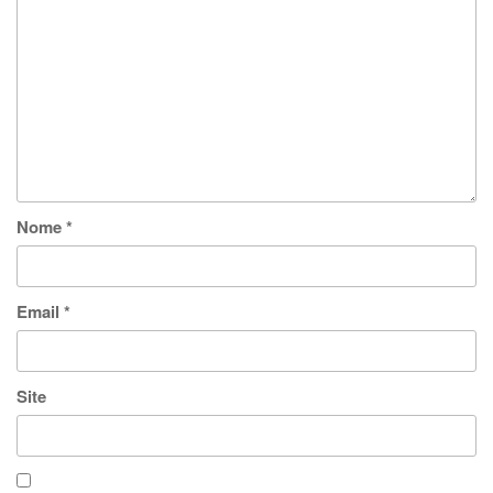
Nome
*
Email
*
Site