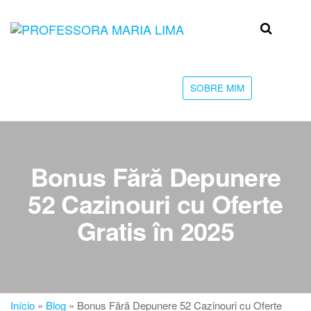
Skip
to
Professora
Teu
the
caminho
Maria Lima
content
até a
faculdade
SOBRE MIM
Bonus Fără Depunere
52 Cazinouri cu Oferte
Gratis în 2025
Início
»
Blog
»
Bonus Fără Depunere 52 Cazinouri cu Oferte