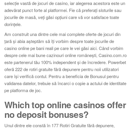
selecție vastă de jocuri de casino, iar alegerea acestora este un
adevărat punct forte al platformei. Fie că preferați sloturile sau
jocurile de masă, veți găsi opțiuni care vă vor satisface toate
dorințele.
Am construit una dintre cele mai complete oferte de jocuri din
țară și abia așteptăm să îți vorbim despre toate jocurile de
casino online pe bani reali pe care le vei găsi aici. Când vorbim
despre cele mai bune cazinouri online românești, Casino.com.ro
este partenerul tău 100% independent și de încredere. Powerbet
oferă 222 de rotiri gratuite fără depunere pentru noii utilizatori
care își verifică contul. Pentru a beneficia de Bonusul pentru
validarea datelor, trebuie să încarci o copie a actului de identitate
pe platforma de joc.
Which top online casinos offer
no deposit bonuses?
Unul dintre ele constă în 177 Rotiri Gratuite fără depunere,