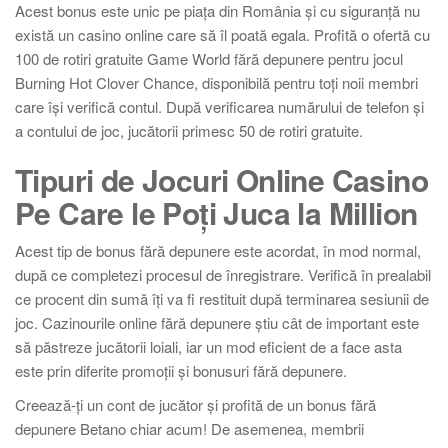
Acest bonus este unic pe piața din România și cu siguranță nu
există un casino online care să îl poată egala. Profită o ofertă cu
100 de rotiri gratuite Game World fără depunere pentru jocul
Burning Hot Clover Chance, disponibilă pentru toți noii membri
care își verifică contul. După verificarea numărului de telefon și
a contului de joc, jucătorii primesc 50 de rotiri gratuite.
Tipuri de Jocuri Online Casino
Pe Care le Poți Juca la Million
Acest tip de bonus fără depunere este acordat, în mod normal,
după ce completezi procesul de înregistrare. Verifică în prealabil
ce procent din sumă îți va fi restituit după terminarea sesiunii de
joc. Cazinourile online fără depunere știu cât de important este
să păstreze jucătorii loiali, iar un mod eficient de a face asta
este prin diferite promoții și bonusuri fără depunere.
Creează-ți un cont de jucător și profită de un bonus fără
depunere Betano chiar acum! De asemenea, membrii