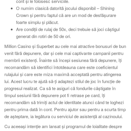
cont și le folosesc serviciile.
O numim clasică datorită jocului disponibil – Shining
Crown și pentru faptul că are un mod de desfășurare
foarte simplu și plăcut.
Are condiții de rulaj de 50x, deci trebuie să joci câștigul
generat din rotiri de 50 de ori.
Million Casino și Superbet au cele mai atractive bonusuri de bun
venit fără depunere, dar și cele mai captivante campanii pentru
membrii existenți. Înainte să începi sesiunea fără depunere, îți
recomandăm să identifici întotdeauna care este coeficientul
rulajului și care este miza maximă acceptată pentru atingerea
lui. Acest lucru te ajută să-ți adaptezi stilul de joc în funcție de
progresul realizat. Ca să te asiguri că fondurile câștigate în
timpul sesiunii fără depunere pot fi retrase pe card, îți
recomandăm să trimiți actul de identitate atunci când te loghezi
pentru prima dată în cont. Pentru ajutor sau pentru a scurta timp
de așteptare, ia legătura cu serviciul de asistență al cazinoului.
Cu aceeași intenție am lansat și programul de loialitate despre