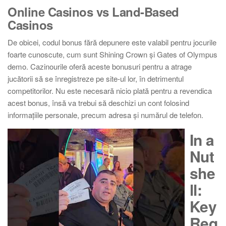
Online Casinos vs Land-Based
Casinos
De obicei, codul bonus fără depunere este valabil pentru jocurile
foarte cunoscute, cum sunt Shining Crown și Gates of Olympus
demo. Cazinourile oferă aceste bonusuri pentru a atrage
jucătorii să se înregistreze pe site-ul lor, în detrimentul
competitorilor. Nu este necesară nicio plată pentru a revendica
acest bonus, însă va trebui să deschizi un cont folosind
informațiile personale, precum adresa și numărul de telefon.
In a
Nut
she
ll:
Key
Req