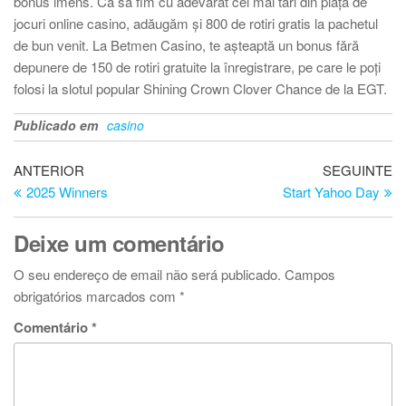
bonus imens. Ca să fim cu adevărat cei mai tari din piața de
jocuri online casino, adăugăm și 800 de rotiri gratis la pachetul
de bun venit. La Betmen Casino, te așteaptă un bonus fără
depunere de 150 de rotiri gratuite la înregistrare, pe care le poți
folosi la slotul popular Shining Crown Clover Chance de la EGT.
Publicado em
casino
Navegação
Artigo
Ar
ANTERIOR
SEGUINTE
anterior
se
2025 Winners
Start Yahoo Day
de
artigos
Deixe um comentário
O seu endereço de email não será publicado.
Campos
obrigatórios marcados com
*
Comentário
*