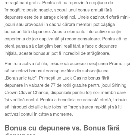
retragă bani gratis. Pentru că nu reprezintă o opțiune de
îmbogățire peste noapte, scopul unui bonus gratuit fără
depunere este de a atrage clienți noi. Unele cazinouri oferă mini-
jocuri sau provocări în cadrul cărora membrii pot câștiga
bonusuri fără depunere. Aceste elemente interactive mențin
experiența de joc captivantă și recompensatoare. Pentru că ne
oferă șansa să câștigăm bani reali fără a face o depunere
inițială, aceste bonusuri pot fi incredibil de atrăgătoare.
Pentru a activa rotirile, trebuie să accesezi secțiunea Promoții și
să selectezi bonusul corespunzător din subsecțiunea
„Bonusurile tale”. Primești un Luck Casino bonus fără
depunere în valoare de 77 de rotiri gratuite pentru jocul Shining
Crown Clover Chance, disponibile pentru toți noii membri care
își verifică contul. Pentru a beneficia de această ofertă, trebuie
să introduci detaliile tale folosind înregistrarea rapidă și să îți
activezi contul în câteva momente.
Bonus cu depunere vs. Bonus fără