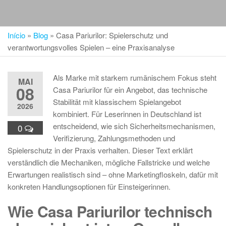
Início
»
Blog
»
Casa Pariurilor: Spielerschutz und
verantwortungsvolles Spielen – eine Praxisanalyse
Als Marke mit starkem rumänischem Fokus steht
MAI
08
Casa Pariurilor für ein Angebot, das technische
Stabilität mit klassischem Spielangebot
2026
kombiniert. Für Leserinnen in Deutschland ist
entscheidend, wie sich Sicherheitsmechanismen,
0
Verifizierung, Zahlungsmethoden und
Spielerschutz in der Praxis verhalten. Dieser Text erklärt
verständlich die Mechaniken, mögliche Fallstricke und welche
Erwartungen realistisch sind – ohne Marketingfloskeln, dafür mit
konkreten Handlungsoptionen für Einsteigerinnen.
Wie Casa Pariurilor technisch