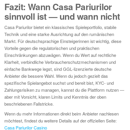
Fazit: Wann Casa Pariurilor
sinnvoll ist — und wann nicht
Casa Pariurilor bietet ein klassisches Spieleportfolio, stabile
Technik und eine starke Ausrichtung auf den rumänischen
Markt. Für deutschsprachige Einsteigerinnen ist wichtig, diese
Vorteile gegen die regulatorischen und praktischen
Einschränkungen abzuwägen. Wenn du Wert auf rechtliche
Klarheit, verbindliche Verbraucherschutzmechanismen und
einfache Bankwege legst, sind GGL‑lizenzierte deutsche
Anbieter die bessere Wahl. Wenn du jedoch gezielt das
spezifische Spielangebot suchst und bereit bist, KYC‑ und
Zahlungsrisiken zu managen, kannst du die Plattform nutzen —
aber mit Vorsicht, klaren Limits und Kenntnis der oben
beschriebenen Fallstricke.
Wenn du mehr Informationen direkt beim Anbieter nachlesen
möchtest, findest du weitere Details auf der offiziellen Seite:
Casa Pariurilor Casino