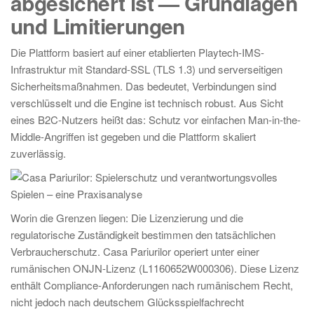
abgesichert ist — Grundlagen
und Limitierungen
Die Plattform basiert auf einer etablierten Playtech-IMS-
Infrastruktur mit Standard-SSL (TLS 1.3) und serverseitigen
Sicherheitsmaßnahmen. Das bedeutet, Verbindungen sind
verschlüsselt und die Engine ist technisch robust. Aus Sicht
eines B2C-Nutzers heißt das: Schutz vor einfachen Man-in-the-
Middle-Angriffen ist gegeben und die Plattform skaliert
zuverlässig.
Worin die Grenzen liegen: Die Lizenzierung und die
regulatorische Zuständigkeit bestimmen den tatsächlichen
Verbraucherschutz. Casa Pariurilor operiert unter einer
rumänischen ONJN-Lizenz (L1160652W000306). Diese Lizenz
enthält Compliance-Anforderungen nach rumänischem Recht,
nicht jedoch nach deutschem Glücksspielfachrecht