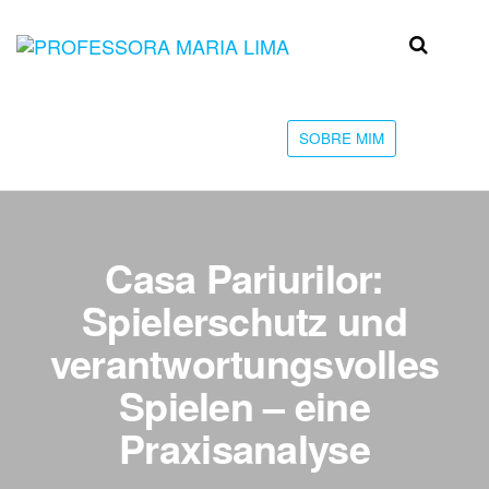
Skip
to
Professora
Teu
the
caminho
Maria Lima
content
até a
faculdade
SOBRE MIM
Casa Pariurilor:
Spielerschutz und
verantwortungsvolles
Spielen – eine
Praxisanalyse