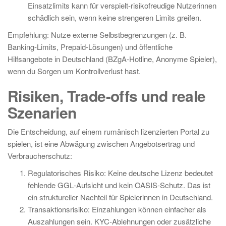
Einsatzlimits kann für verspielt‑risikofreudige Nutzerinnen
schädlich sein, wenn keine strengeren Limits greifen.
Empfehlung: Nutze externe Selbstbegrenzungen (z. B.
Banking‑Limits, Prepaid‑Lösungen) und öffentliche
Hilfsangebote in Deutschland (BZgA‑Hotline, Anonyme Spieler),
wenn du Sorgen um Kontrollverlust hast.
Risiken, Trade-offs und reale
Szenarien
Die Entscheidung, auf einem rumänisch lizenzierten Portal zu
spielen, ist eine Abwägung zwischen Angebotsertrag und
Verbraucherschutz:
Regulatorisches Risiko: Keine deutsche Lizenz bedeutet
fehlende GGL‑Aufsicht und kein OASIS‑Schutz. Das ist
ein struktureller Nachteil für Spielerinnen in Deutschland.
Transaktionsrisiko: Einzahlungen können einfacher als
Auszahlungen sein. KYC‑Ablehnungen oder zusätzliche