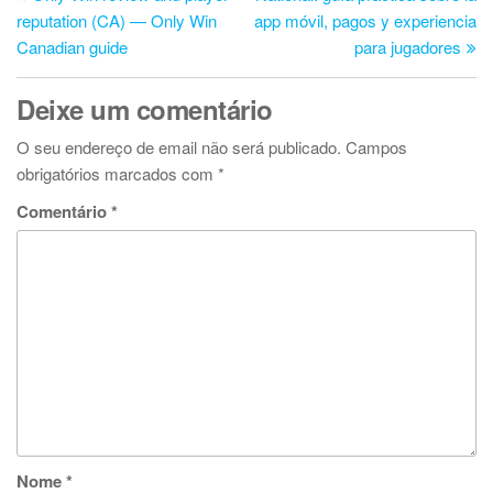
de
reputation (CA) — Only Win
app móvil, pagos y experiencia
artigos
Canadian guide
para jugadores
Deixe um comentário
O seu endereço de email não será publicado.
Campos
obrigatórios marcados com
*
Comentário
*
Nome
*