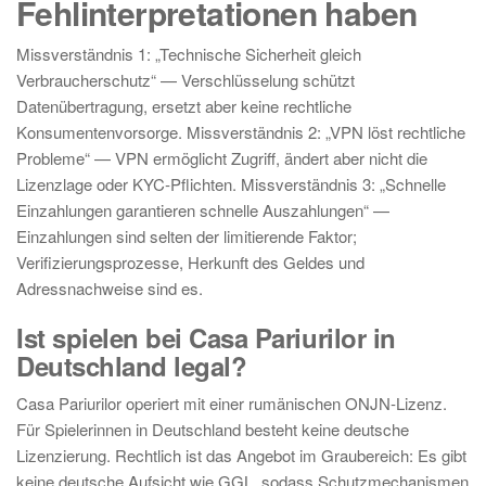
Fehlinterpretationen haben
Missverständnis 1: „Technische Sicherheit gleich
Verbraucherschutz“ — Verschlüsselung schützt
Datenübertragung, ersetzt aber keine rechtliche
Konsumentenvorsorge. Missverständnis 2: „VPN löst rechtliche
Probleme“ — VPN ermöglicht Zugriff, ändert aber nicht die
Lizenzlage oder KYC‑Pflichten. Missverständnis 3: „Schnelle
Einzahlungen garantieren schnelle Auszahlungen“ —
Einzahlungen sind selten der limitierende Faktor;
Verifizierungsprozesse, Herkunft des Geldes und
Adressnachweise sind es.
Ist spielen bei Casa Pariurilor in
Deutschland legal?
Casa Pariurilor operiert mit einer rumänischen ONJN‑Lizenz.
Für Spielerinnen in Deutschland besteht keine deutsche
Lizenzierung. Rechtlich ist das Angebot im Graubereich: Es gibt
keine deutsche Aufsicht wie GGL, sodass Schutzmechanismen