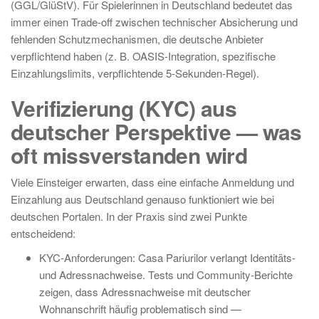
(GGL/GlüStV). Für Spielerinnen in Deutschland bedeutet das
immer einen Trade-off zwischen technischer Absicherung und
fehlenden Schutzmechanismen, die deutsche Anbieter
verpflichtend haben (z. B. OASIS-Integration, spezifische
Einzahlungslimits, verpflichtende 5‑Sekunden‑Regel).
Verifizierung (KYC) aus
deutscher Perspektive — was
oft missverstanden wird
Viele Einsteiger erwarten, dass eine einfache Anmeldung und
Einzahlung aus Deutschland genauso funktioniert wie bei
deutschen Portalen. In der Praxis sind zwei Punkte
entscheidend:
KYC-Anforderungen: Casa Pariurilor verlangt Identitäts-
und Adressnachweise. Tests und Community-Berichte
zeigen, dass Adressnachweise mit deutscher
Wohnanschrift häufig problematisch sind —