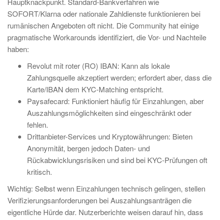
Hauptknackpunkt. Standard‑Bankverfahren wie
SOFORT/Klarna oder nationale Zahldienste funktionieren bei
rumänischen Angeboten oft nicht. Die Community hat einige
pragmatische Workarounds identifiziert, die Vor- und Nachteile
haben:
Revolut mit roter (RO) IBAN: Kann als lokale
Zahlungsquelle akzeptiert werden; erfordert aber, dass die
Karte/IBAN dem KYC-Matching entspricht.
Paysafecard: Funktioniert häufig für Einzahlungen, aber
Auszahlungsmöglichkeiten sind eingeschränkt oder
fehlen.
Drittanbieter-Services und Kryptowährungen: Bieten
Anonymität, bergen jedoch Daten- und
Rückabwicklungsrisiken und sind bei KYC-Prüfungen oft
kritisch.
Wichtig: Selbst wenn Einzahlungen technisch gelingen, stellen
Verifizierungsanforderungen bei Auszahlungsanträgen die
eigentliche Hürde dar. Nutzerberichte weisen darauf hin, dass