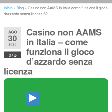
Início
»
Blog
»
Casino non AAMS in Italia come funziona il gioco
dazzardo senza licenza.62
Casino non AAMS
AGO
30
in Italia – come
2025
funziona il gioco
0
d’azzardo senza
licenza