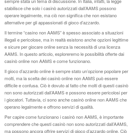
sempre stata un tema di discussione. In Italia, infatti, la legge
stabilisce che solo i casinò autorizzati dall’AAMS possono
operare legalmente, ma ciò non significa che non esistano
alternative per gli appassionati di gioco d’azzardo.
Il termine “casino non AAMS” è spesso associato a situazioni
illegali e pericolose, ma in realtà esistono anche opzioni legittime
e sicure per giocare online senza la necessità di una licenza
AAMS. In questo articolo, esploreremo le possibilità offerte dai
casinò online non AAMS e come funzionano.
Il gioco d’azzardo online è sempre stato un’opzione popolare per
molti, ma la scelta dei casinò online non AAMS può essere
difficile e confusa. Ciò è dovuto al fatto che molti di questi casinò
non sono autorizzati dall’AAMS e possono essere pericolosi per
i giocatori. Tuttavia, ci sono anche casinò online non AAMS che
operano legalmente e offrono servizi di qualità.
Per capire come funzionano i casinò non AAMS, è importante
comprendere che questi casinò non sono autorizzati dall’AAMS,
ma possono ancora offrire servizi di gioco d’azzardo online. Ciò