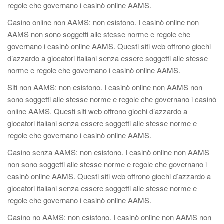
regole che governano i casinò online AAMS.
Casino online non AAMS: non esistono. I casinò online non
AAMS non sono soggetti alle stesse norme e regole che
governano i casinò online AAMS. Questi siti web offrono giochi
d’azzardo a giocatori italiani senza essere soggetti alle stesse
norme e regole che governano i casinò online AAMS.
Siti non AAMS: non esistono. I casinò online non AAMS non
sono soggetti alle stesse norme e regole che governano i casinò
online AAMS. Questi siti web offrono giochi d’azzardo a
giocatori italiani senza essere soggetti alle stesse norme e
regole che governano i casinò online AAMS.
Casino senza AAMS: non esistono. I casinò online non AAMS
non sono soggetti alle stesse norme e regole che governano i
casinò online AAMS. Questi siti web offrono giochi d’azzardo a
giocatori italiani senza essere soggetti alle stesse norme e
regole che governano i casinò online AAMS.
Casino no AAMS: non esistono. I casinò online non AAMS non