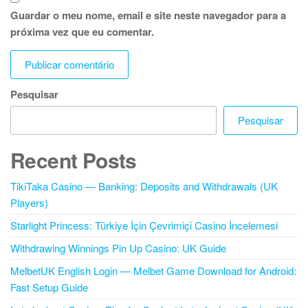
Guardar o meu nome, email e site neste navegador para a
próxima vez que eu comentar.
Pesquisar
Pesquisar
Recent Posts
TikiTaka Casino — Banking: Deposits and Withdrawals (UK
Players)
Starlight Princess: Türkiye İçin Çevrimiçi Casino İncelemesi
Withdrawing Winnings Pin Up Casino: UK Guide
MelbetUK English Login — Melbet Game Download for Android:
Fast Setup Guide