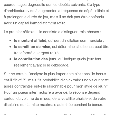
pourcentages dégressifs sur les dépôts suivants. Ce type
d’architecture vise à augmenter la fréquence de dépôt initiale et
à prolonger la durée de jeu, mais il ne doit pas être confondu
avec un capital immédiatement retiré.
Le premier réflexe utile consiste à distinguer trois choses :
le montant affiché
, qui sert d’incitation commerciale ;
la condition de mise
, qui détermine si le bonus peut être
transformé en argent retiré ;
la contribution des jeux
, qui indique quels jeux font
réellement avancer le déblocage.
Sur ce terrain, l’analyse la plus importante n’est pas “le bonus
est-il élevé ?”, mais “la probabilité d’en extraire une valeur nette
après contraintes est-elle raisonnable pour mon style de jeu ?”.
Pour un joueur intermédiaire à avancé, la réponse dépend
surtout du volume de mises, de la volatilité choisie et de votre
discipline sur la mise maximale autorisée pendant le bonus.