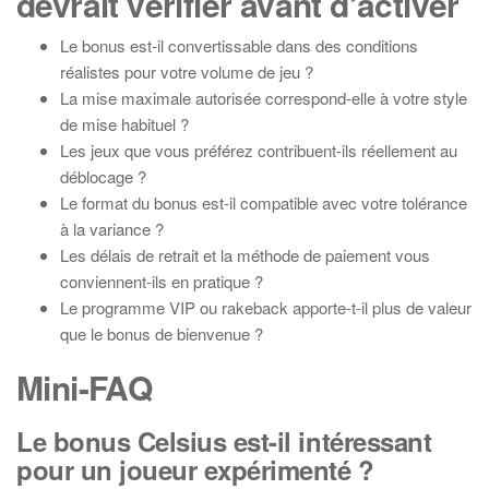
devrait vérifier avant d’activer
Le bonus est-il convertissable dans des conditions
réalistes pour votre volume de jeu ?
La mise maximale autorisée correspond-elle à votre style
de mise habituel ?
Les jeux que vous préférez contribuent-ils réellement au
déblocage ?
Le format du bonus est-il compatible avec votre tolérance
à la variance ?
Les délais de retrait et la méthode de paiement vous
conviennent-ils en pratique ?
Le programme VIP ou rakeback apporte-t-il plus de valeur
que le bonus de bienvenue ?
Mini-FAQ
Le bonus Celsius est-il intéressant
pour un joueur expérimenté ?