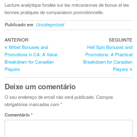
Lecture analytique fondée sur les mécanismes de bonus et les
bonnes pratiques de comparaison promotionnelle.
Publicado em
Uncategorized
Navegação
Artigo
Ar
ANTERIOR
SEGUINTE
anterior
se
Mrbet Bonuses and
Hell Spin Bonuses and
de
Promotions in CA: A Value
Promotions: A Practical
artigos
Breakdown for Canadian
Breakdown for Canadian
Players
Players
Deixe um comentário
O seu endereço de email não será publicado.
Campos
obrigatórios marcados com
*
Comentário
*