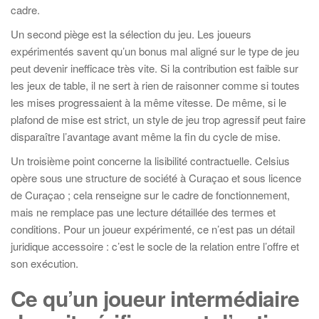
cadre.
Un second piège est la sélection du jeu. Les joueurs
expérimentés savent qu’un bonus mal aligné sur le type de jeu
peut devenir inefficace très vite. Si la contribution est faible sur
les jeux de table, il ne sert à rien de raisonner comme si toutes
les mises progressaient à la même vitesse. De même, si le
plafond de mise est strict, un style de jeu trop agressif peut faire
disparaître l’avantage avant même la fin du cycle de mise.
Un troisième point concerne la lisibilité contractuelle. Celsius
opère sous une structure de société à Curaçao et sous licence
de Curaçao ; cela renseigne sur le cadre de fonctionnement,
mais ne remplace pas une lecture détaillée des termes et
conditions. Pour un joueur expérimenté, ce n’est pas un détail
juridique accessoire : c’est le socle de la relation entre l’offre et
son exécution.
Ce qu’un joueur intermédiaire