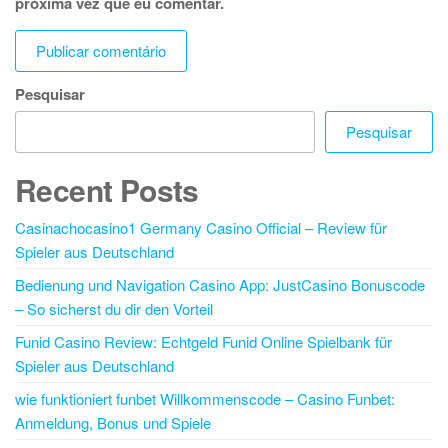
próxima vez que eu comentar.
Pesquisar
Pesquisar
Recent Posts
Casinachocasino1 Germany Casino Official – Review für
Spieler aus Deutschland
Bedienung und Navigation Casino App: JustCasino Bonuscode
– So sicherst du dir den Vorteil
Funid Casino Review: Echtgeld Funid Online Spielbank für
Spieler aus Deutschland
wie funktioniert funbet Willkommenscode – Casino Funbet:
Anmeldung, Bonus und Spiele