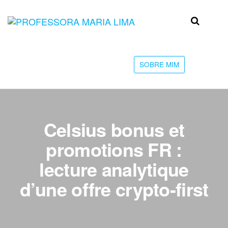
Skip
to
Professora
Teu
the
caminho
Maria Lima
content
até a
faculdade
SOBRE MIM
Celsius bonus et
promotions FR :
lecture analytique
d’une offre crypto-first