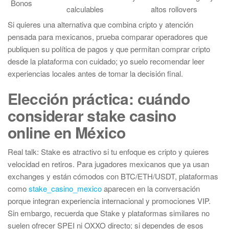
Bonos
calculables
altos rollovers
Si quieres una alternativa que combina cripto y atención
pensada para mexicanos, prueba comparar operadores que
publiquen su política de pagos y que permitan comprar cripto
desde la plataforma con cuidado; yo suelo recomendar leer
experiencias locales antes de tomar la decisión final.
Elección práctica: cuándo
considerar stake casino
online en México
Real talk: Stake es atractivo si tu enfoque es cripto y quieres
velocidad en retiros. Para jugadores mexicanos que ya usan
exchanges y están cómodos con BTC/ETH/USDT, plataformas
como
stake_casino_mexico
aparecen en la conversación
porque integran experiencia internacional y promociones VIP.
Sin embargo, recuerda que Stake y plataformas similares no
suelen ofrecer SPEI ni OXXO directo; si dependes de esos