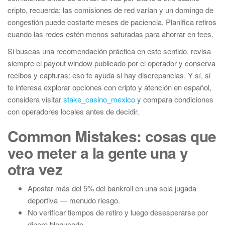
cripto, recuerda: las comisiones de red varían y un domingo de
congestión puede costarte meses de paciencia. Planifica retiros
cuando las redes estén menos saturadas para ahorrar en fees.
Si buscas una recomendación práctica en este sentido, revisa
siempre el payout window publicado por el operador y conserva
recibos y capturas: eso te ayuda si hay discrepancias. Y sí, si
te interesa explorar opciones con cripto y atención en español,
considera visitar
stake_casino_mexico
y compara condiciones
con operadores locales antes de decidir.
Common Mistakes: cosas que
veo meter a la gente una y
otra vez
Apostar más del 5% del bankroll en una sola jugada
deportiva — menudo riesgo.
No verificar tiempos de retiro y luego desesperarse por
dinero bloqueado.