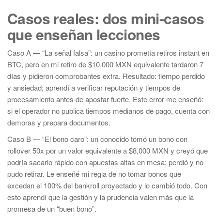
Casos reales: dos mini-casos
que enseñan lecciones
Caso A — “La señal falsa”: un casino prometía retiros instant en
BTC, pero en mi retiro de $10,000 MXN equivalente tardaron 7
días y pidieron comprobantes extra. Resultado: tiempo perdido
y ansiedad; aprendí a verificar reputación y tiempos de
procesamiento antes de apostar fuerte. Este error me enseñó:
si el operador no publica tiempos medianos de pago, cuenta con
demoras y prepara documentos.
Caso B — “El bono caro”: un conocido tomó un bono con
rollover 50x por un valor equivalente a $8,000 MXN y creyó que
podría sacarlo rápido con apuestas altas en mesa; perdió y no
pudo retirar. Le enseñé mi regla de no tomar bonos que
excedan el 100% del bankroll proyectado y lo cambió todo. Con
esto aprendí que la gestión y la prudencia valen más que la
promesa de un “buen bono”.