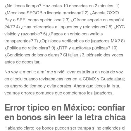
¿No tienes tiempo? Haz estas 10 checadas en 2 minutos: 1)
¿Menciona SEGOB o licencia mexicana? 2) ¿Acepta OXXO
Pay o SPEI como opción local? 3) ¿Ofrece soporte en español
24/7? 4) ¿Hay referencias a impuestos y retenciones? 5) ¿KYC
visible y razonable? 6) ¿Pagos en cripto con wallets
transparentes? 7) ¿Opiniones verificables de jugadores MX? 8)
¿Política de retiro clara? 9) ¿RTP y auditorías públicas? 10)
¿Condiciones de bono claras? Si fallan ≥3, piénsalo dos veces
antes de depositar.
No voy a mentir: a mí me sirvió llevar esta lista en nota de voz
en el celu cuando revisaba casinos en la CDMX y Guadalajara;
es ahorro de tiempo y evita corajes. Ahora que tienes la lista,
veamos errores comunes que cometemos los jugadores.
Error típico en México: confiar
en bonos sin leer la letra chica
Hablando claro: los bonos pueden ser trampa si no entiendes el