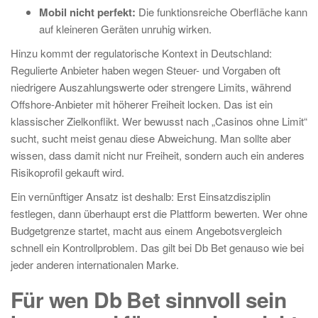
Mobil nicht perfekt:
Die funktionsreiche Oberfläche kann
auf kleineren Geräten unruhig wirken.
Hinzu kommt der regulatorische Kontext in Deutschland:
Regulierte Anbieter haben wegen Steuer- und Vorgaben oft
niedrigere Auszahlungswerte oder strengere Limits, während
Offshore-Anbieter mit höherer Freiheit locken. Das ist ein
klassischer Zielkonflikt. Wer bewusst nach „Casinos ohne Limit“
sucht, sucht meist genau diese Abweichung. Man sollte aber
wissen, dass damit nicht nur Freiheit, sondern auch ein anderes
Risikoprofil gekauft wird.
Ein vernünftiger Ansatz ist deshalb: Erst Einsatzdisziplin
festlegen, dann überhaupt erst die Plattform bewerten. Wer ohne
Budgetgrenze startet, macht aus einem Angebotsvergleich
schnell ein Kontrollproblem. Das gilt bei Db Bet genauso wie bei
jeder anderen internationalen Marke.
Für wen Db Bet sinnvoll sein