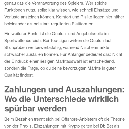
genau das die Verantwortung des Spielers. Wer solche
Funktionen nutzt, sollte klar wissen, wie schnell Einsätze und
Verluste ansteigen können. Komfort und Risiko liegen hier näher
beieinander als bei stark regulierten Plattformen.
Ein weiterer Punkt ist die Quoten- und Angebotsseite im
Sportwettenbereich. Bei Top-Ligen wirken die Quoten laut
Stichproben wettbewerbsfähig, während Nischenmärkte
schwächer ausfallen können. Für Anfänger bedeutet das: Nicht
der Eindruck einer riesigen Marktauswahl ist entscheidend,
sondern die Frage, ob du deine bevorzugten Märkte in guter
Qualität findest.
Zahlungen und Auszahlungen:
Wo die Unterschiede wirklich
spürbar werden
Beim Bezahlen trennt sich bei Offshore-Anbietern oft die Theorie
von der Praxis. Einzahlungen mit Krypto gelten bei Db Bet als