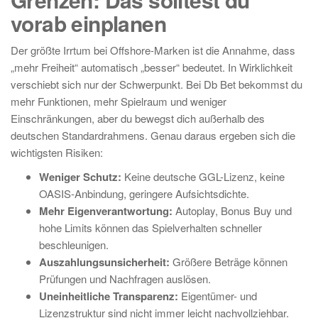
vorab einplanen
Der größte Irrtum bei Offshore-Marken ist die Annahme, dass
„mehr Freiheit“ automatisch „besser“ bedeutet. In Wirklichkeit
verschiebt sich nur der Schwerpunkt. Bei Db Bet bekommst du
mehr Funktionen, mehr Spielraum und weniger
Einschränkungen, aber du bewegst dich außerhalb des
deutschen Standardrahmens. Genau daraus ergeben sich die
wichtigsten Risiken:
Weniger Schutz:
Keine deutsche GGL-Lizenz, keine
OASIS-Anbindung, geringere Aufsichtsdichte.
Mehr Eigenverantwortung:
Autoplay, Bonus Buy und
hohe Limits können das Spielverhalten schneller
beschleunigen.
Auszahlungsunsicherheit:
Größere Beträge können
Prüfungen und Nachfragen auslösen.
Uneinheitliche Transparenz:
Eigentümer- und
Lizenzstruktur sind nicht immer leicht nachvollziehbar.