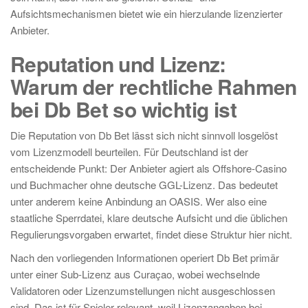
Aufsichtsmechanismen bietet wie ein hierzulande lizenzierter
Anbieter.
Reputation und Lizenz:
Warum der rechtliche Rahmen
bei Db Bet so wichtig ist
Die Reputation von Db Bet lässt sich nicht sinnvoll losgelöst
vom Lizenzmodell beurteilen. Für Deutschland ist der
entscheidende Punkt: Der Anbieter agiert als Offshore-Casino
und Buchmacher ohne deutsche GGL-Lizenz. Das bedeutet
unter anderem keine Anbindung an OASIS. Wer also eine
staatliche Sperrdatei, klare deutsche Aufsicht und die üblichen
Regulierungsvorgaben erwartet, findet diese Struktur hier nicht.
Nach den vorliegenden Informationen operiert Db Bet primär
unter einer Sub-Lizenz aus Curaçao, wobei wechselnde
Validatoren oder Lizenzumstellungen nicht ausgeschlossen
sind. Das ist für Spieler relevant, weil Lizenzangaben bei