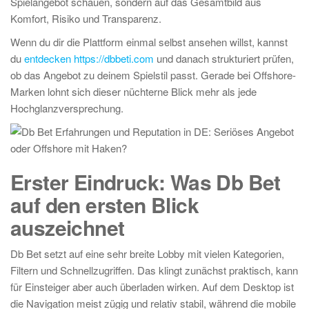
Spielangebot schauen, sondern auf das Gesamtbild aus
Komfort, Risiko und Transparenz.
Wenn du dir die Plattform einmal selbst ansehen willst, kannst
du
entdecken https://dbbeti.com
und danach strukturiert prüfen,
ob das Angebot zu deinem Spielstil passt. Gerade bei Offshore-
Marken lohnt sich dieser nüchterne Blick mehr als jede
Hochglanzversprechung.
Erster Eindruck: Was Db Bet
auf den ersten Blick
auszeichnet
Db Bet setzt auf eine sehr breite Lobby mit vielen Kategorien,
Filtern und Schnellzugriffen. Das klingt zunächst praktisch, kann
für Einsteiger aber auch überladen wirken. Auf dem Desktop ist
die Navigation meist zügig und relativ stabil, während die mobile