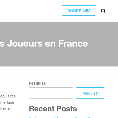
SOBRE MIM
s Joueurs en France
Pesquisar
Pesquisar
populaires
interface
Recent Posts
si qu’un