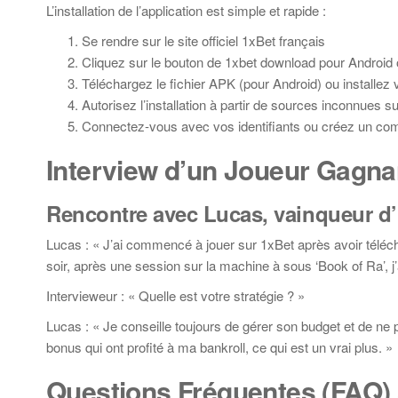
L’installation de l’application est simple et rapide :
Se rendre sur le site officiel 1xBet français
Cliquez sur le bouton de 1xbet download pour Android
Téléchargez le fichier APK (pour Android) ou installez 
Autorisez l’installation à partir de sources inconnues s
Connectez-vous avec vos identifiants ou créez un c
Interview d’un Joueur Gagna
Rencontre avec Lucas, vainqueur d’
Lucas : « J’ai commencé à jouer sur 1xBet après avoir télécha
soir, après une session sur la machine à sous ‘Book of Ra’, j’
Intervieweur : « Quelle est votre stratégie ? »
Lucas : « Je conseille toujours de gérer son budget et de ne 
bonus qui ont profité à ma bankroll, ce qui est un vrai plus. »
Questions Fréquentes (FAQ) 