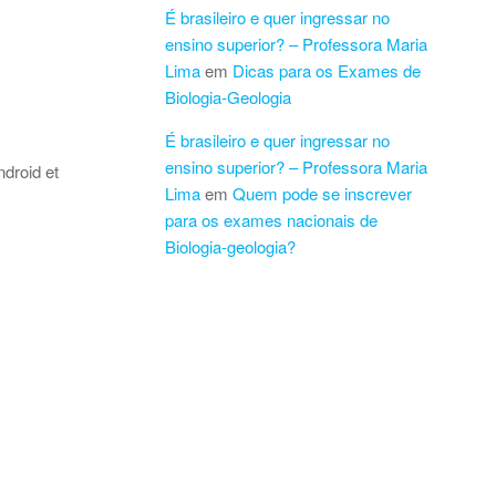
É brasileiro e quer ingressar no
ensino superior? – Professora Maria
Lima
em
Dicas para os Exames de
Biologia-Geologia
É brasileiro e quer ingressar no
ensino superior? – Professora Maria
ndroid et
Lima
em
Quem pode se inscrever
para os exames nacionais de
Biologia-geologia?