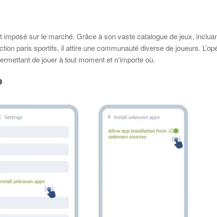
nt imposé sur le marché. Grâce à son vaste catalogue de jeux, incluan
ection paris sportifs, il attire une communauté diverse de joueurs. L’o
ermettant de jouer à tout moment et n’importe où.
?