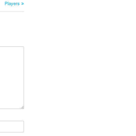
Players