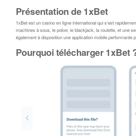
Présentation de 1xBet
1xBet est un casino en ligne international qui s’est rapideme
machines à sous, le poker, le blackjack, la roulette, et une s
également à disposition une application mobile performante p
Pourquoi télécharger 1xBet 