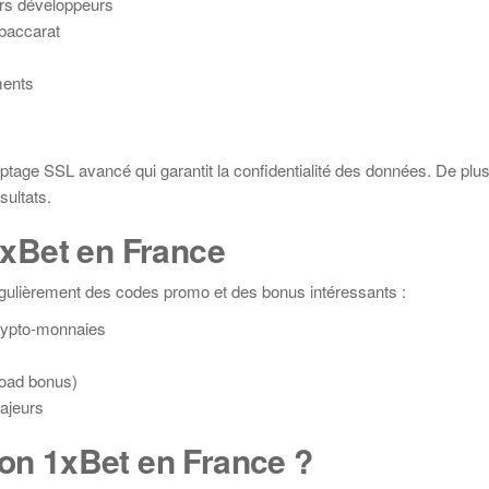
rs développeurs
 baccarat
ments
yptage SSL avancé qui garantit la confidentialité des données. De plu
sultats.
xBet en France
 régulièrement des codes promo et des bonus intéressants :
crypto-monnaies
load bonus)
ajeurs
ion 1xBet en France ?