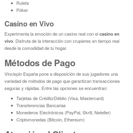
Ruleta
Póker
Casino en Vivo
Experimenta la emoción de un casino real con el
casino en
vivo
. Disfruta de la interacción con crupieres en tiempo real
desde la comodidad de tu hogar.
Métodos de Pago
Vincispin España pone a disposición de sus jugadores una
variedad de métodos de pago que garantizan transacciones
seguras y rápidas. Entre las opciones se encuentran:
Tarjetas de Crédito/Débito (Visa, Mastercard)
Transferencias Bancarias
Monederos Electrónicos (PayPal, Skrill, Neteller)
Criptomonedas (Bitcoin, Ethereum)