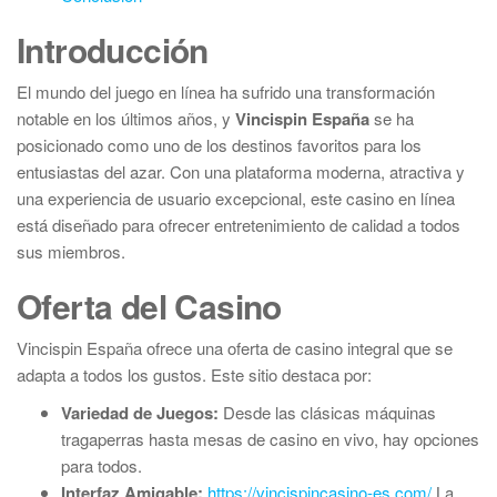
Introducción
El mundo del juego en línea ha sufrido una transformación
notable en los últimos años, y
Vincispin España
se ha
posicionado como uno de los destinos favoritos para los
entusiastas del azar. Con una plataforma moderna, atractiva y
una experiencia de usuario excepcional, este casino en línea
está diseñado para ofrecer entretenimiento de calidad a todos
sus miembros.
Oferta del Casino
Vincispin España ofrece una oferta de casino integral que se
adapta a todos los gustos. Este sitio destaca por:
Variedad de Juegos:
Desde las clásicas máquinas
tragaperras hasta mesas de casino en vivo, hay opciones
para todos.
Interfaz Amigable:
https://vincispincasino-es.com/
La