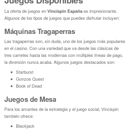
La oferta de juegos en
Vincispin España
es impresionante.
Algunos de los tipos de juegos que puedes disfrutar incluyen:
Máquinas Tragaperras
Las tragaperras son, sin duda, uno de los juegos más populares
en el casino. Con una variedad que va desde las clásicas de
tres carretes hasta las modernas con múltiples líneas de pago,
la diversión nunca acaba. Algunos juegos destacados son:
Starburst
Gonzos Quest
Book of Dead
Juegos de Mesa
Para los amantes de la estrategia y el juego social, Vincispin
también ofrece:
Blackjack