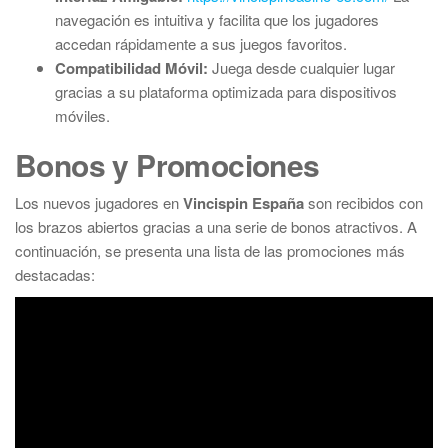
navegación es intuitiva y facilita que los jugadores
accedan rápidamente a sus juegos favoritos.
Compatibilidad Móvil:
Juega desde cualquier lugar
gracias a su plataforma optimizada para dispositivos
móviles.
Bonos y Promociones
Los nuevos jugadores en
Vincispin España
son recibidos con
los brazos abiertos gracias a una serie de bonos atractivos. A
continuación, se presenta una lista de las promociones más
destacadas: