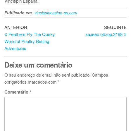
Vincispin España.
Publicado em
vincispincasino-es.com
Navegação
Artigo
Ar
ANTERIOR
SEGUINTE
anterior
se
Feathers Fly The Quirky
казино обзор.2188
de
World of Poultry Betting
artigos
Adventures
Deixe um comentário
O seu endereço de email não será publicado.
Campos
obrigatórios marcados com
*
Comentário
*